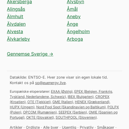
Åkersberga
Älvsbyn
Alingsås
Åmål
Älmhult
Aneby
Älvdalen
Ånge
Alvesta
Ängelholm
Älvkarleby
Arboga
Gennemse Sverige →
Datakilde: ENTSO-E. Hver zone viser sin egen lokale tid.
Kontakt os på
sp@euenergy.live
.
Europæiske eloperatører:
EXAA
(
Østrig
)
,
EPEX
(
Belgien, Frankrig,
Tyskland, Nederlandene, Schweiz
)
,
IBEX
(
Bulgarien
)
,
CROPEX
(
Kroatien
)
,
OTE
(
Tjekkiet
)
,
GME
(
Italien
)
,
HENEX
(
Grækenland
)
,
HUPX
(
Ungarn
)
,
Nord Pool Spot
(
Skandinavien og Baltikum
)
,
POLPX
(
Polen
)
,
OPCOM
(
Rumænien
)
,
SEEPEX
(
Serbien
)
,
OMIE
(
Spanien og
Portugal
)
,
OKTE
(
Slovakiet
)
,
SOUTHPOOL
(
Slovenien
)
.
Artikler
·
Ordliste
·
Alle byer
·
Ugentlig
·
Privatliv
·
Småkager
·