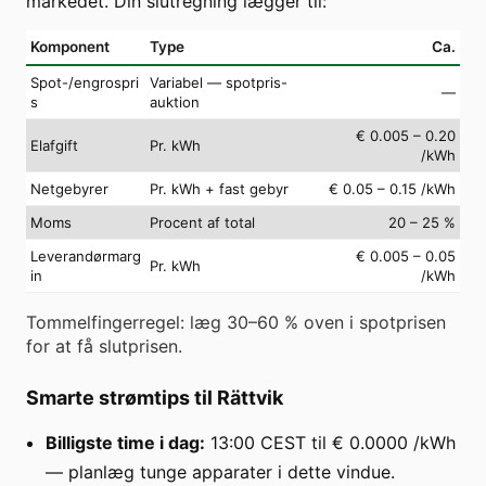
markedet. Din slutregning lægger til:
Komponent
Type
Ca.
Spot-/engrospri
Variabel — spotpris-
—
s
auktion
€ 0.005 – 0.20
Elafgift
Pr. kWh
/kWh
Netgebyrer
Pr. kWh + fast gebyr
€ 0.05 – 0.15 /kWh
Moms
Procent af total
20 – 25 %
Leverandørmarg
€ 0.005 – 0.05
Pr. kWh
in
/kWh
Tommelfingerregel: læg 30–60 % oven i spotprisen
for at få slutprisen.
Smarte strømtips til Rättvik
Billigste time i dag:
13:00 CEST til € 0.0000 /kWh
— planlæg tunge apparater i dette vindue.