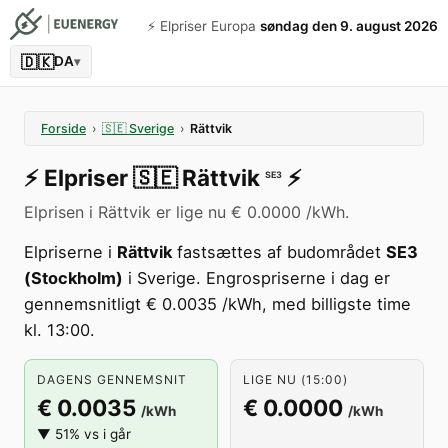
⚡️ Elpriser Europa
søndag den 9. august 2026
🇩🇰
DA
▾
Forside
›
🇸🇪
Sverige
›
Rättvik
⚡️
Elpriser
🇸🇪
Rättvik
⚡️
SE3
Elprisen i Rättvik er lige nu € 0.0000 /kWh.
Elpriserne i
Rättvik
fastsættes af budområdet
SE3
(Stockholm)
i Sverige. Engrospriserne i dag er
gennemsnitligt € 0.0035 /kWh, med billigste time
kl. 13:00.
DAGENS GENNEMSNIT
LIGE NU (15:00)
€ 0.0035
€ 0.0000
/kWh
/kWh
▼ 51% vs i går