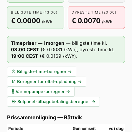
BILLIGSTE TIME (13:00)
DYRESTE TIME (20:00)
€ 0.0000
€ 0.0070
/kWh
/kWh
Timepriser — i morgen
—
billigste time kl.
03
:00
CEST
(
€ 0.0031
/kWh),
dyreste time kl.
19
:00
CEST
(
€ 0.0169
/kWh).
⏰
Billigste-time-beregner
→
🔌
Beregner for elbil-opladning
→
🌡️
Varmepumpe-beregner
→
☀️
Solpanel-tilbagebetalingsberegner
→
Prissammenligning
—
Rättvik
Periode
Gennemsnit
vs i dag