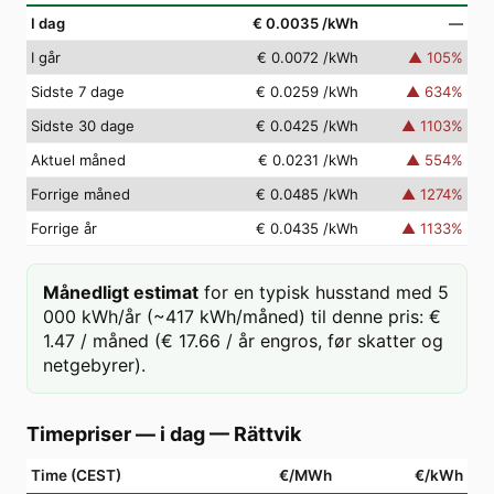
I dag
€ 0.0035
/kWh
—
I går
€ 0.0072
/kWh
▲
105
%
Sidste 7 dage
€ 0.0259
/kWh
▲
634
%
Sidste 30 dage
€ 0.0425
/kWh
▲
1103
%
Aktuel måned
€ 0.0231
/kWh
▲
554
%
Forrige måned
€ 0.0485
/kWh
▲
1274
%
Forrige år
€ 0.0435
/kWh
▲
1133
%
Månedligt estimat
for en typisk husstand med 5
000 kWh/år (~417 kWh/måned) til denne pris: €
1.47 / måned (€ 17.66 / år engros, før skatter og
netgebyrer).
Timepriser — i dag
—
Rättvik
Time (CEST)
€/MWh
€/kWh