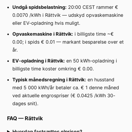
Undgå spidsbelastning:
20:00 CEST rammer €
0.0070 /kWh i Rättvik — udskyd opvaskemaskine
eller EV-opladning hvis muligt.
Opvaskemaskine i Rättvik:
i billigste time ~€
0.00; i spids € 0.01 — markant besparelse over et
år.
EV-opladning i Rättvik:
en 50 kWh-opladning i
billigste time koster omkring € 0.00.
Typisk månedsregning i Rättvik:
en husstand
med 5 000 kWh/år betaler ca. € 1 denne måned
ved aktuelle engrospriser (€ 0.0425 /kWh 30-
dages snit).
FAQ
—
Rättvik
Hvordan fastsættes elprisen?