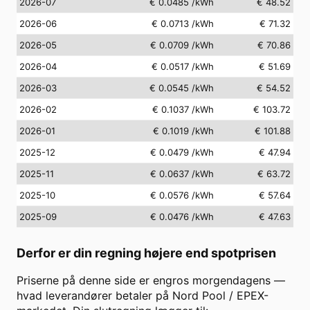
2026-07
€ 0.0485
/kWh
€ 48.52
2026-06
€ 0.0713
/kWh
€ 71.32
2026-05
€ 0.0709
/kWh
€ 70.86
2026-04
€ 0.0517
/kWh
€ 51.69
2026-03
€ 0.0545
/kWh
€ 54.52
2026-02
€ 0.1037
/kWh
€ 103.72
2026-01
€ 0.1019
/kWh
€ 101.88
2025-12
€ 0.0479
/kWh
€ 47.94
2025-11
€ 0.0637
/kWh
€ 63.72
2025-10
€ 0.0576
/kWh
€ 57.64
2025-09
€ 0.0476
/kWh
€ 47.63
Derfor er din regning højere end spotprisen
Priserne på denne side er engros morgendagens —
hvad leverandører betaler på Nord Pool / EPEX-