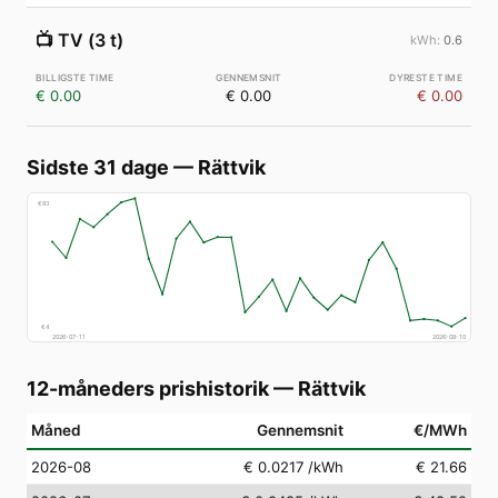
📺
TV (3 t)
0.6
€ 0.00
€ 0.00
€ 0.00
Sidste 31 dage
—
Rättvik
€
83
€
4
2026-07-11
2026-08-10
12-måneders prishistorik
—
Rättvik
Måned
Gennemsnit
€/MWh
2026-08
€ 0.0217
/kWh
€ 21.66