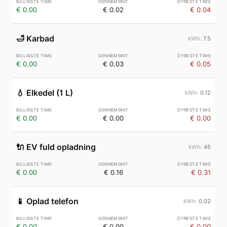
€ 0.00
€ 0.02
€ 0.04
🛁
Karbad
7.5
€ 0.00
€ 0.03
€ 0.05
💧
Elkedel (1 L)
0.12
€ 0.00
€ 0.00
€ 0.00
🔌
EV fuld opladning
45
€ 0.00
€ 0.16
€ 0.31
📱
Oplad telefon
0.02
€ 0.00
€ 0.00
€ 0.00