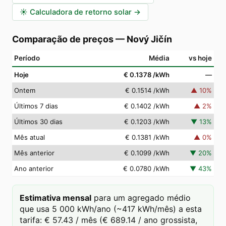
☀️
Calculadora de retorno solar
→
Comparação de preços
—
Nový Jičín
Período
Média
vs hoje
Hoje
€ 0.1378
/kWh
—
Ontem
€ 0.1514
/kWh
▲
10
%
Últimos 7 dias
€ 0.1402
/kWh
▲
2
%
Últimos 30 dias
€ 0.1203
/kWh
▼
13
%
Mês atual
€ 0.1381
/kWh
▲
0
%
Mês anterior
€ 0.1099
/kWh
▼
20
%
Ano anterior
€ 0.0780
/kWh
▼
43
%
Estimativa mensal
para um agregado médio
que usa 5 000 kWh/ano (~417 kWh/mês) a esta
tarifa: € 57.43 / mês (€ 689.14 / ano grossista,