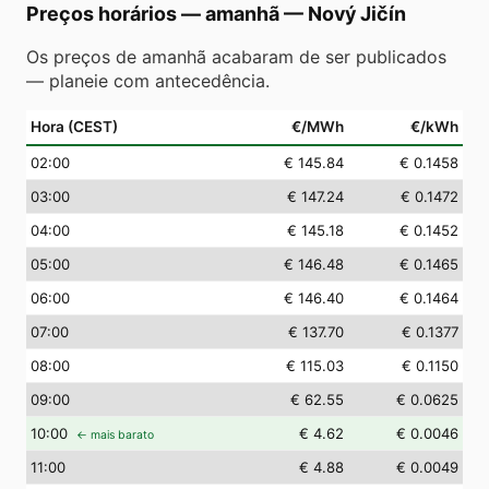
Preços horários — amanhã
—
Nový Jičín
Os preços de amanhã acabaram de ser publicados
— planeie com antecedência.
Hora (CEST)
€/MWh
€/kWh
02
:00
€ 145.84
€ 0.1458
03
:00
€ 147.24
€ 0.1472
04
:00
€ 145.18
€ 0.1452
05
:00
€ 146.48
€ 0.1465
06
:00
€ 146.40
€ 0.1464
07
:00
€ 137.70
€ 0.1377
08
:00
€ 115.03
€ 0.1150
09
:00
€ 62.55
€ 0.0625
10
:00
€ 4.62
€ 0.0046
← mais barato
11
:00
€ 4.88
€ 0.0049