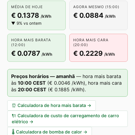
MÉDIA DE HOJE
AGORA MESMO (15:00)
€ 0.1378
€ 0.0884
/kWh
/kWh
▼ 9% vs ontem
HORA MAIS BARATA
HORA MAIS CARA
(12:00)
(20:00)
€ 0.0787
€ 0.2229
/kWh
/kWh
Preços horários — amanhã
—
hora mais barata
às
10
:00
CEST
(
€ 0.0046
/kWh),
hora mais cara
às
20
:00
CEST
(
€ 0.1885
/kWh).
⏰
Calculadora de hora mais barata
→
🔌
Calculadora de custo de carregamento de carro
elétrico
→
🌡️
Calculadora de bomba de calor
→