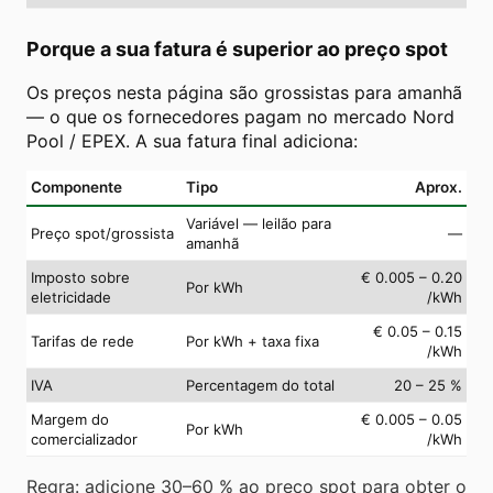
Porque a sua fatura é superior ao preço spot
Os preços nesta página são grossistas para amanhã
— o que os fornecedores pagam no mercado Nord
Pool / EPEX. A sua fatura final adiciona:
Componente
Tipo
Aprox.
Variável — leilão para
Preço spot/grossista
—
amanhã
Imposto sobre
€ 0.005 – 0.20
Por kWh
eletricidade
/kWh
€ 0.05 – 0.15
Tarifas de rede
Por kWh + taxa fixa
/kWh
IVA
Percentagem do total
20 – 25 %
Margem do
€ 0.005 – 0.05
Por kWh
comercializador
/kWh
Regra: adicione 30–60 % ao preço spot para obter o