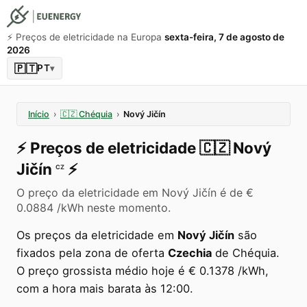
⚡️ Preços de eletricidade na Europa
sexta-feira, 7 de agosto de
2026
🇵🇹
PT
▾
Início
›
🇨🇿
Chéquia
›
Nový Jičín
⚡️
Preços de eletricidade
🇨🇿
Nový
Jičín
⚡️
CZ
O preço da eletricidade em Nový Jičín é de €
0.0884 /kWh neste momento.
Os preços da eletricidade em
Nový Jičín
são
fixados pela zona de oferta
Czechia
de Chéquia.
O preço grossista médio hoje é € 0.1378 /kWh,
com a hora mais barata às 12:00.