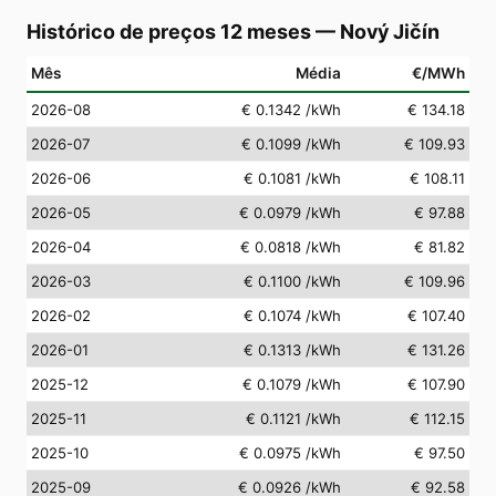
Histórico de preços 12 meses
—
Nový Jičín
Mês
Média
€/MWh
2026-08
€ 0.1342
/kWh
€ 134.18
2026-07
€ 0.1099
/kWh
€ 109.93
2026-06
€ 0.1081
/kWh
€ 108.11
2026-05
€ 0.0979
/kWh
€ 97.88
2026-04
€ 0.0818
/kWh
€ 81.82
2026-03
€ 0.1100
/kWh
€ 109.96
2026-02
€ 0.1074
/kWh
€ 107.40
2026-01
€ 0.1313
/kWh
€ 131.26
2025-12
€ 0.1079
/kWh
€ 107.90
2025-11
€ 0.1121
/kWh
€ 112.15
2025-10
€ 0.0975
/kWh
€ 97.50
2025-09
€ 0.0926
/kWh
€ 92.58