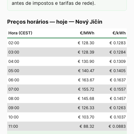
antes de impostos e tarifas de rede).
Preços horários — hoje
—
Nový Jičín
Hora (CEST)
€/MWh
€/kWh
02
:00
€ 128.30
€ 0.1283
03
:00
€ 128.39
€ 0.1284
04
:00
€ 130.90
€ 0.1309
05
:00
€ 140.47
€ 0.1405
06
:00
€ 163.67
€ 0.1637
07
:00
€ 155.72
€ 0.1557
08
:00
€ 145.68
€ 0.1457
09
:00
€ 126.33
€ 0.1263
10
:00
€ 103.70
€ 0.1037
11
:00
€ 88.32
€ 0.0883