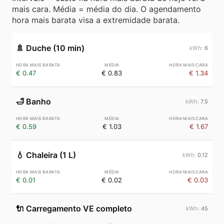
mais cara. Média = média do dia. O agendamento
hora mais barata visa a extremidade barata.
🚿
Duche (10 min)
6
€ 0.47
€ 0.83
€ 1.34
🛁
Banho
7.5
€ 0.59
€ 1.03
€ 1.67
💧
Chaleira (1 L)
0.12
€ 0.01
€ 0.02
€ 0.03
🔌
Carregamento VE completo
45