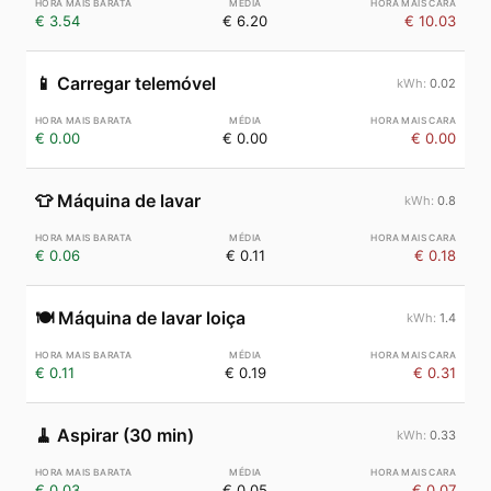
€ 3.54
€ 6.20
€ 10.03
📱
Carregar telemóvel
0.02
€ 0.00
€ 0.00
€ 0.00
👕
Máquina de lavar
0.8
€ 0.06
€ 0.11
€ 0.18
🍽️
Máquina de lavar loiça
1.4
€ 0.11
€ 0.19
€ 0.31
🧹
Aspirar (30 min)
0.33
€ 0.03
€ 0.05
€ 0.07