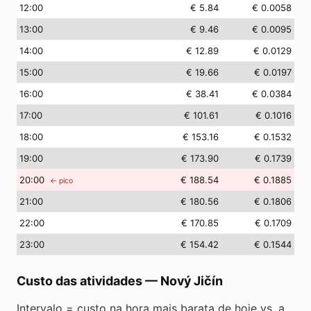
12
:00
€ 5.84
€ 0.0058
13
:00
€ 9.46
€ 0.0095
14
:00
€ 12.89
€ 0.0129
15
:00
€ 19.66
€ 0.0197
16
:00
€ 38.41
€ 0.0384
17
:00
€ 101.61
€ 0.1016
18
:00
€ 153.16
€ 0.1532
19
:00
€ 173.90
€ 0.1739
20
:00
€ 188.54
€ 0.1885
← pico
21
:00
€ 180.56
€ 0.1806
22
:00
€ 170.85
€ 0.1709
23
:00
€ 154.42
€ 0.1544
Custo das atividades
—
Nový Jičín
Intervalo = custo na hora mais barata de hoje vs. a