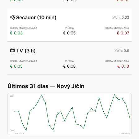
💨
Secador (10 min)
0.33
€ 0.03
€ 0.05
€ 0.07
📺
TV (3 h)
0.6
€ 0.05
€ 0.08
€ 0.13
Últimos 31 dias
—
Nový Jičín
€
160
€
78
2026-07-09
2026-08-08