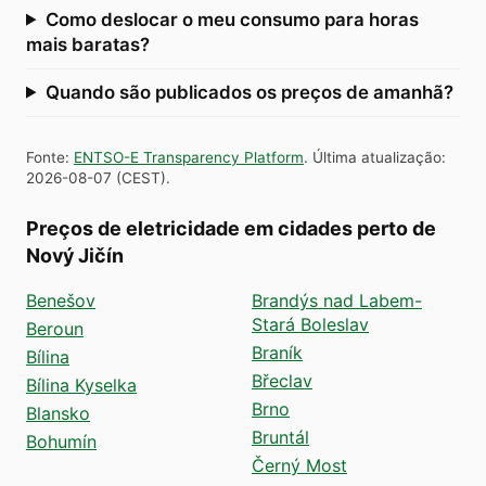
Como deslocar o meu consumo para horas
mais baratas?
Quando são publicados os preços de amanhã?
Fonte
:
ENTSO-E Transparency Platform
.
Última atualização
:
2026-08-07
(
CEST
).
Preços de eletricidade em cidades perto de
Nový Jičín
Benešov
Brandýs nad Labem-
Stará Boleslav
Beroun
Braník
Bílina
Břeclav
Bílina Kyselka
Brno
Blansko
Bruntál
Bohumín
Černý Most