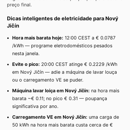
preço final.
Dicas inteligentes de eletricidade para Nový
Jičín
Hora mais barata hoje:
12:00 CEST a € 0.0787
/kWh — programe eletrodomésticos pesados
nesta janela.
Evite o pico:
20:00 CEST atinge € 0.2229 /kWh
em Nový Jičín — adie a máquina de lavar louça
ou o carregamento VE se puder.
Máquina lavar loiça em Nový Jičín:
na hora mais
barata ~€ 0.11; no pico € 0.31 — poupança
significativa por ano.
Carregamento VE em Nový Jičín:
uma carga de
50 kWh na hora mais barata custa cerca de €