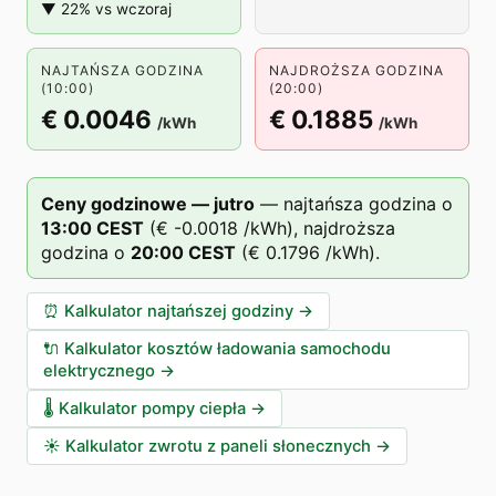
▼ 22% vs wczoraj
NAJTAŃSZA GODZINA
NAJDROŻSZA GODZINA
(10:00)
(20:00)
€ 0.0046
€ 0.1885
/kWh
/kWh
Ceny godzinowe — jutro
—
najtańsza godzina o
13
:00
CEST
(
€ -0.0018
/kWh),
najdroższa
godzina o
20
:00
CEST
(
€ 0.1796
/kWh).
⏰
Kalkulator najtańszej godziny
→
🔌
Kalkulator kosztów ładowania samochodu
elektrycznego
→
🌡️
Kalkulator pompy ciepła
→
☀️
Kalkulator zwrotu z paneli słonecznych
→