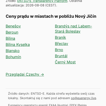
Źródło
:
ENTSO-E Transparency Platform
.
Ostatnia
aktualizacja
:
2026-08-08
(
CEST
).
Ceny prądu w miastach w pobliżu Nový Jičín
Benešov
Brandýs nad Labem-
Stará Boleslav
Beroun
Braník
Bílina
Břeclav
Bílina Kyselka
Brno
Blansko
Bruntál
Bohumín
Černý Most
Przeglądaj Czechy →
Źródło danych: ENTSO-E. Każda strefa wyświetla swój czas
lokalny.
Skontaktuj się z nami pod adresem
sp@euenergy.live
.
Europejscy operatorzy energii:
EXAA
(
Austria
)
,
EPEX
(
Belgia,