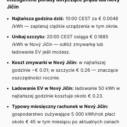
Jičín
Najtańsza godzina dziś:
10:00 CEST za € 0.0046
/kWh — zaplanuj ciężkie urządzenia w tym oknie.
Unikaj szczytu:
20:00 CEST osiąga € 0.1885
/kWh w Nový Jičín — odłóż zmywarkę lub
ładowanie EV jeśli możesz.
Koszt zmywarki w Nový Jičín:
w najtańszej
godzinie ~€ 0.01; w szczycie € 0.26 — znaczące
oszczędności rocznie.
Ładowanie EV w Nový Jičín:
ładowanie 50 kWh w
najtańszej godzinie kosztuje około € 0.23.
Typowy miesięczny rachunek w Nový Jičín:
gospodarstwo zużywające 5 000 kWh/rok płaci
około € 45 w tym miesiącu po aktualnych cenach