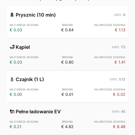
🚿
Prysznic (10 min)
6
€ 0.03
€ 0.64
€ 1.13
🛁
Kąpiel
7.5
€ 0.03
€ 0.80
€ 1.41
💧
Czajnik (1 L)
0.12
€ 0.00
€ 0.01
€ 0.02
🔌
Pełne ładowanie EV
45
€ 0.21
€ 4.82
€ 8.48