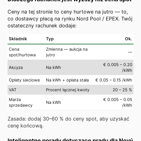
Ceny na tej stronie to ceny hurtowe na jutro — to,
co dostawcy płacą na rynku Nord Pool / EPEX. Twój
ostateczny rachunek dodaje:
Składnik
Typ
Ok.
Cena
Zmienna — aukcja na
—
spot/hurtowa
jutro
€ 0.005 – 0.20
Akcyza
Na kWh
/kWh
Opłaty sieciowe
Na kWh + opłata stała
€ 0.05 – 0.15 /kWh
VAT
Procent łącznej kwoty
20 – 25 %
Marża
€ 0.005 – 0.05
Na kWh
sprzedawcy
/kWh
Zasada: dodaj 30–60 % do ceny spot, aby uzyskać
cenę końcową.
Inteligentne porady dotyczące prądu dla Nový