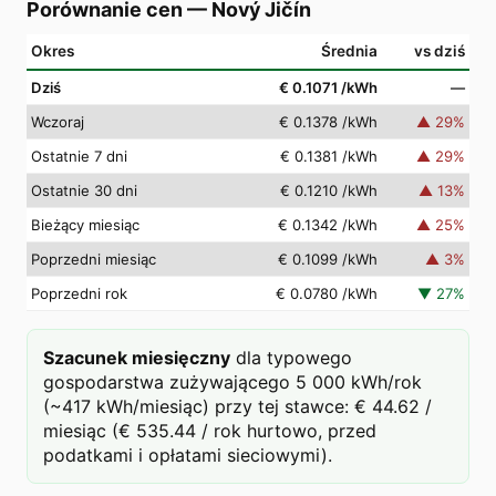
Porównanie cen
—
Nový Jičín
Okres
Średnia
vs dziś
Dziś
€ 0.1071
/kWh
—
Wczoraj
€ 0.1378
/kWh
▲
29
%
Ostatnie 7 dni
€ 0.1381
/kWh
▲
29
%
Ostatnie 30 dni
€ 0.1210
/kWh
▲
13
%
Bieżący miesiąc
€ 0.1342
/kWh
▲
25
%
Poprzedni miesiąc
€ 0.1099
/kWh
▲
3
%
Poprzedni rok
€ 0.0780
/kWh
▼
27
%
Szacunek miesięczny
dla typowego
gospodarstwa zużywającego 5 000 kWh/rok
(~417 kWh/miesiąc) przy tej stawce: € 44.62 /
miesiąc (€ 535.44 / rok hurtowo, przed
podatkami i opłatami sieciowymi).