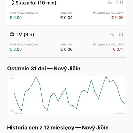
💨
Suszarka (10 min)
0.33
€ 0.00
€ 0.04
€ 0.06
📺
TV (3 h)
0.6
€ 0.00
€ 0.06
€ 0.11
Ostatnie 31 dni
—
Nový Jičín
€
160
€
78
2026-07-10
2026-08-09
Historia cen z 12 miesięcy
—
Nový Jičín