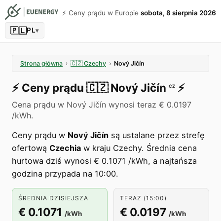
⚡️ Ceny prądu w Europie
sobota, 8 sierpnia 2026
🇵🇱
PL
▾
Strona główna
›
🇨🇿
Czechy
›
Nový Jičín
⚡️
Ceny prądu
🇨🇿
Nový Jičín
⚡️
CZ
Cena prądu w Nový Jičín wynosi teraz € 0.0197
/kWh.
Ceny prądu w
Nový Jičín
są ustalane przez strefę
ofertową
Czechia
w kraju Czechy. Średnia cena
hurtowa dziś wynosi € 0.1071 /kWh, a najtańsza
godzina przypada na 10:00.
ŚREDNIA DZISIEJSZA
TERAZ (15:00)
€ 0.1071
€ 0.0197
/kWh
/kWh