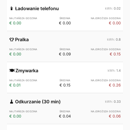
📱
Ładowanie telefonu
0.02
€ 0.00
€ 0.00
€ 0.00
👕
Pralka
0.8
€ 0.00
€ 0.09
€ 0.15
🍽️
Zmywarka
1.4
€ 0.01
€ 0.15
€ 0.26
🧹
Odkurzanie (30 min)
0.33
€ 0.00
€ 0.04
€ 0.06