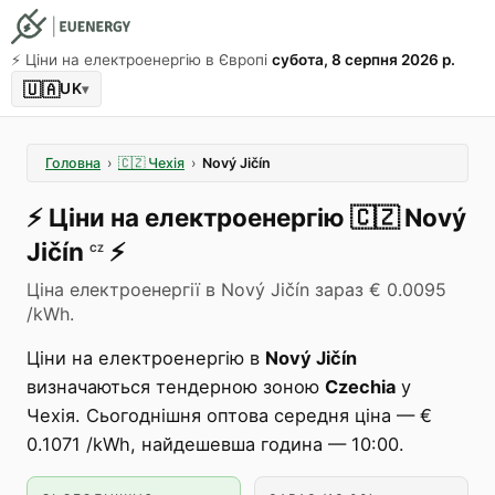
⚡️ Ціни на електроенергію в Європі
субота, 8 серпня 2026 р.
🇺🇦
UK
▾
Головна
›
🇨🇿
Чехія
›
Nový Jičín
⚡️
Ціни на електроенергію
🇨🇿
Nový
Jičín
⚡️
CZ
Ціна електроенергії в Nový Jičín зараз € 0.0095
/kWh.
Ціни на електроенергію в
Nový Jičín
визначаються тендерною зоною
Czechia
у
Чехія. Сьогоднішня оптова середня ціна — €
0.1071 /kWh, найдешевша година — 10:00.