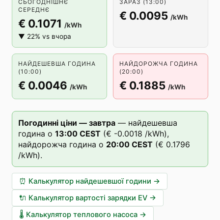
СЬОГОДНІШНЄ
ЗАРАЗ (13:00)
СЕРЕДНЄ
€ 0.0095
/kWh
€ 0.1071
/kWh
▼ 22% vs вчора
НАЙДЕШЕВША ГОДИНА
НАЙДОРОЖЧА ГОДИНА
(10:00)
(20:00)
€ 0.0046
€ 0.1885
/kWh
/kWh
Погодинні ціни — завтра
—
найдешевша
година о
13
:00
CEST
(
€ -0.0018
/kWh),
найдорожча година о
20
:00
CEST
(
€ 0.1796
/kWh).
⏰
Калькулятор найдешевшої години
→
🔌
Калькулятор вартості зарядки EV
→
🌡️
Калькулятор теплового насоса
→