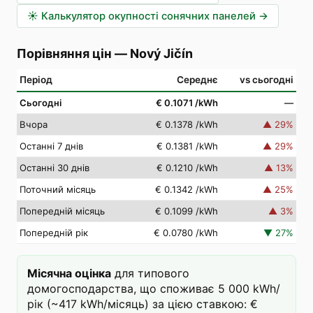
☀️
Калькулятор окупності сонячних панелей
→
Порівняння цін
—
Nový Jičín
Період
Середнє
vs сьогодні
Сьогодні
€ 0.1071
/kWh
—
Вчора
€ 0.1378
/kWh
▲
29
%
Останні 7 днів
€ 0.1381
/kWh
▲
29
%
Останні 30 днів
€ 0.1210
/kWh
▲
13
%
Поточний місяць
€ 0.1342
/kWh
▲
25
%
Попередній місяць
€ 0.1099
/kWh
▲
3
%
Попередній рік
€ 0.0780
/kWh
▼
27
%
Місячна оцінка
для типового
домогосподарства, що споживає 5 000 kWh/
рік (~417 kWh/місяць) за цією ставкою: €