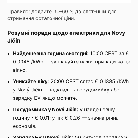
Правило: додайте 30–60 % до спот-ціни для
отримання остаточної ціни.
Розумні поради щодо електрики для Nový
Jičín
Найдешевша година сьогодні:
10:00 CEST за €
0.0046 /kWh — заплануйте важкі прилади на це
вікно.
Уникайте піку:
20:00 CEST сягає € 0.1885 /kWh
у Nový Jičín — відкладіть посудомийку або
зарядку EV якщо можете.
Посудомийка у Nový Jičín:
у найдешевшу
годину ~€ 0.01; у пік € 0.26 — значна річна
економія.
Зарядка EV у Nový Jičín:
50 кВт-год зарядка у