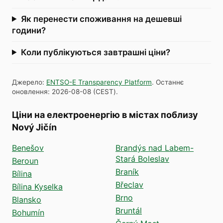
Як перенести споживання на дешевші
години?
Коли публікуються завтрашні ціни?
Джерело
:
ENTSO-E Transparency Platform
.
Останнє
оновлення
:
2026-08-08
(
CEST
).
Ціни на електроенергію в містах поблизу
Nový Jičín
Benešov
Brandýs nad Labem-
Stará Boleslav
Beroun
Braník
Bílina
Břeclav
Bílina Kyselka
Brno
Blansko
Bruntál
Bohumín