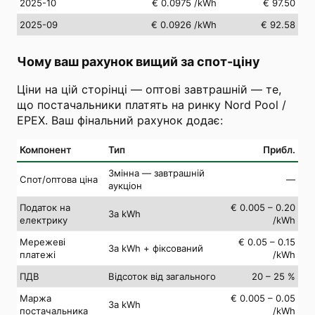
2025-10
€ 0.0975
/kWh
€ 97.50
2025-09
€ 0.0926
/kWh
€ 92.58
Чому ваш рахунок вищий за спот-ціну
Ціни на цій сторінці — оптові завтрашній — те,
що постачальники платять на ринку Nord Pool /
EPEX. Ваш фінальний рахунок додає:
Компонент
Тип
Прибл.
Змінна — завтрашній
Спот/оптова ціна
—
аукціон
Податок на
€ 0.005 – 0.20
За kWh
електрику
/kWh
Мережеві
€ 0.05 – 0.15
За kWh + фіксований
платежі
/kWh
ПДВ
Відсоток від загального
20 – 25 %
Маржа
€ 0.005 – 0.05
За kWh
постачальника
/kWh