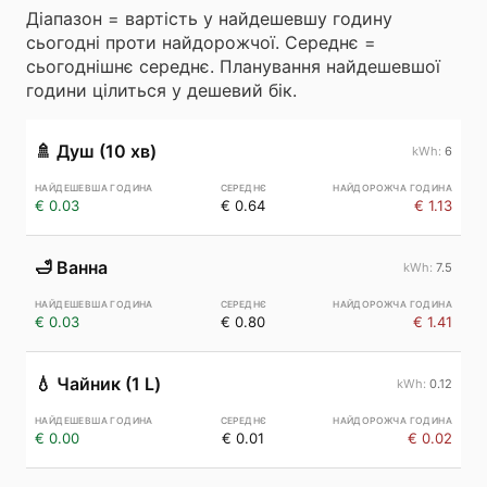
Діапазон = вартість у найдешевшу годину
сьогодні проти найдорожчої. Середнє =
сьогоднішнє середнє. Планування найдешевшої
години цілиться у дешевий бік.
🚿
Душ (10 хв)
6
€ 0.03
€ 0.64
€ 1.13
🛁
Ванна
7.5
€ 0.03
€ 0.80
€ 1.41
💧
Чайник (1 L)
0.12
€ 0.00
€ 0.01
€ 0.02