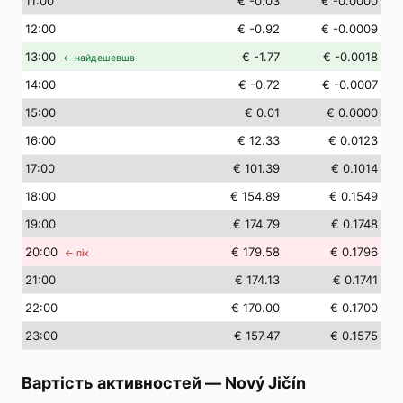
11
:00
€ -0.03
€ -0.0000
12
:00
€ -0.92
€ -0.0009
13
:00
€ -1.77
€ -0.0018
← найдешевша
14
:00
€ -0.72
€ -0.0007
15
:00
€ 0.01
€ 0.0000
16
:00
€ 12.33
€ 0.0123
17
:00
€ 101.39
€ 0.1014
18
:00
€ 154.89
€ 0.1549
19
:00
€ 174.79
€ 0.1748
20
:00
€ 179.58
€ 0.1796
← пік
21
:00
€ 174.13
€ 0.1741
22
:00
€ 170.00
€ 0.1700
23
:00
€ 157.47
€ 0.1575
Вартість активностей
—
Nový Jičín