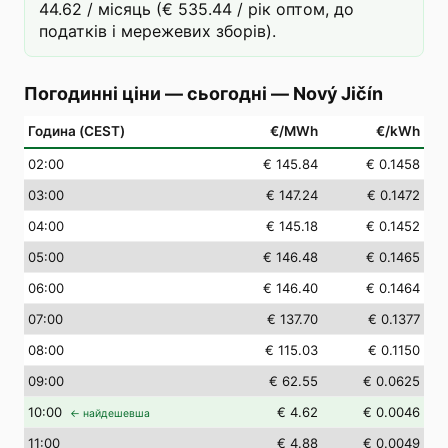
44.62 / місяць (€ 535.44 / рік оптом, до
податків і мережевих зборів).
Погодинні ціни — сьогодні
—
Nový Jičín
Година (CEST)
€/MWh
€/kWh
02
:00
€ 145.84
€ 0.1458
03
:00
€ 147.24
€ 0.1472
04
:00
€ 145.18
€ 0.1452
05
:00
€ 146.48
€ 0.1465
06
:00
€ 146.40
€ 0.1464
07
:00
€ 137.70
€ 0.1377
08
:00
€ 115.03
€ 0.1150
09
:00
€ 62.55
€ 0.0625
10
:00
€ 4.62
€ 0.0046
← найдешевша
11
:00
€ 4.88
€ 0.0049