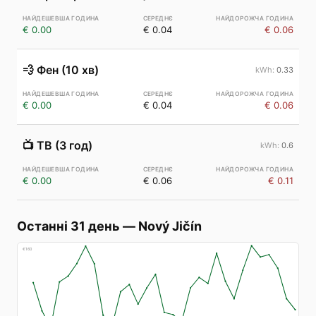
€ 0.00
€ 0.04
€ 0.06
💨
Фен (10 хв)
0.33
€ 0.00
€ 0.04
€ 0.06
📺
ТВ (3 год)
0.6
€ 0.00
€ 0.06
€ 0.11
Останні 31 день
—
Nový Jičín
€
160