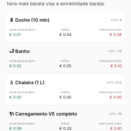
hora mais barata visa a extremidade barata.
🚿
Duche (10 min)
6
€ 0.01
€ 0.04
€ 0.08
🛁
Banho
7.5
€ 0.02
€ 0.05
€ 0.10
💧
Chaleira (1 L)
0.12
€ 0.00
€ 0.00
€ 0.00
🔌
Carregamento VE completo
45
€ 0.09
€ 0.33
€ 0.61