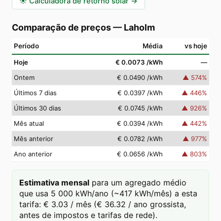
☀️
Calculadora de retorno solar
→
Comparação de preços
—
Laholm
Período
Média
vs hoje
Hoje
€ 0.0073
/kWh
—
Ontem
€ 0.0490
/kWh
▲
574
%
Últimos 7 dias
€ 0.0397
/kWh
▲
446
%
Últimos 30 dias
€ 0.0745
/kWh
▲
926
%
Mês atual
€ 0.0394
/kWh
▲
442
%
Mês anterior
€ 0.0782
/kWh
▲
977
%
Ano anterior
€ 0.0656
/kWh
▲
803
%
Estimativa mensal
para um agregado médio
que usa 5 000 kWh/ano (~417 kWh/mês) a esta
tarifa: € 3.03 / mês (€ 36.32 / ano grossista,
antes de impostos e tarifas de rede).