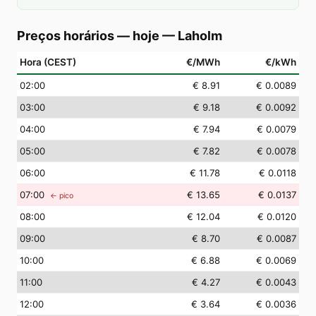
Preços horários — hoje
—
Laholm
Hora (CEST)
€/MWh
€/kWh
02
:00
€ 8.91
€ 0.0089
03
:00
€ 9.18
€ 0.0092
04
:00
€ 7.94
€ 0.0079
05
:00
€ 7.82
€ 0.0078
06
:00
€ 11.78
€ 0.0118
07
:00
€ 13.65
€ 0.0137
← pico
08
:00
€ 12.04
€ 0.0120
09
:00
€ 8.70
€ 0.0087
10
:00
€ 6.88
€ 0.0069
11
:00
€ 4.27
€ 0.0043
12
:00
€ 3.64
€ 0.0036