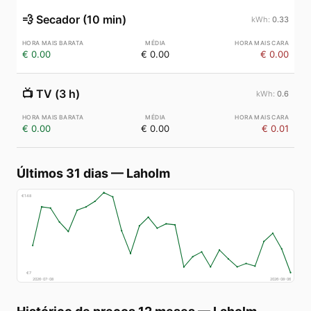
💨
Secador (10 min)
0.33
€ 0.00
€ 0.00
€ 0.00
📺
TV (3 h)
0.6
€ 0.00
€ 0.00
€ 0.01
Últimos 31 dias
—
Laholm
€
148
€
7
2026-07-08
2026-08-06