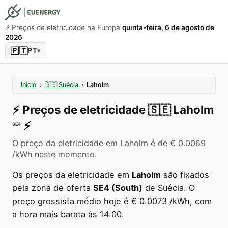
⚡️ Preços de eletricidade na Europa
quinta-feira, 6 de agosto de
2026
🇵🇹
PT
▾
Início
›
🇸🇪
Suécia
›
Laholm
⚡️
Preços de eletricidade
🇸🇪
Laholm
⚡️
SE4
O preço da eletricidade em Laholm é de € 0.0069
/kWh neste momento.
Os preços da eletricidade em
Laholm
são fixados
pela zona de oferta
SE4 (South)
de Suécia. O
preço grossista médio hoje é € 0.0073 /kWh, com
a hora mais barata às 14:00.