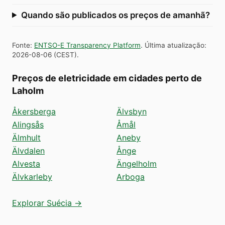
Quando são publicados os preços de amanhã?
Fonte
:
ENTSO-E Transparency Platform
.
Última atualização
:
2026-08-06
(
CEST
).
Preços de eletricidade em cidades perto de
Laholm
Åkersberga
Älvsbyn
Alingsås
Åmål
Älmhult
Aneby
Älvdalen
Ånge
Alvesta
Ängelholm
Älvkarleby
Arboga
Explorar Suécia →