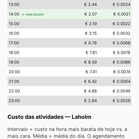
13
:00
€ 2.44
€ 0.0024
14
:00
€ 2.07
€ 0.0021
← mais barato
15
:00
€ 2.19
€ 0.0022
16
:00
€ 3.15
€ 0.0032
17
:00
€ 6.78
€ 0.0068
18
:00
€ 7.81
€ 0.0078
19
:00
€ 8.59
€ 0.0086
20
:00
€ 7.41
€ 0.0074
21
:00
€ 6.42
€ 0.0064
22
:00
€ 4.88
€ 0.0049
23
:00
€ 2.84
€ 0.0028
Custo das atividades
—
Laholm
Intervalo = custo na hora mais barata de hoje vs. a
mais cara. Média = média do dia. O agendamento