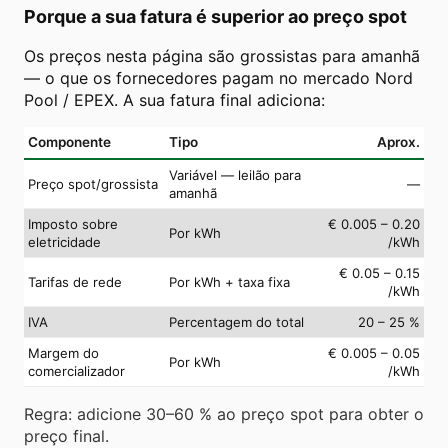
Porque a sua fatura é superior ao preço spot
Os preços nesta página são grossistas para amanhã
— o que os fornecedores pagam no mercado Nord
Pool / EPEX. A sua fatura final adiciona:
Componente
Tipo
Aprox.
Variável — leilão para
Preço spot/grossista
—
amanhã
Imposto sobre
€ 0.005 – 0.20
Por kWh
eletricidade
/kWh
€ 0.05 – 0.15
Tarifas de rede
Por kWh + taxa fixa
/kWh
IVA
Percentagem do total
20 – 25 %
Margem do
€ 0.005 – 0.05
Por kWh
comercializador
/kWh
Regra: adicione 30–60 % ao preço spot para obter o
preço final.