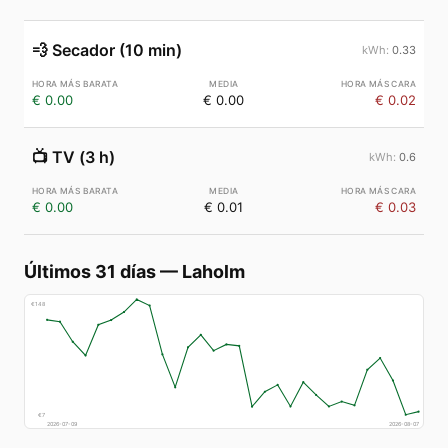
💨
Secador (10 min)
0.33
€ 0.00
€ 0.00
€ 0.02
📺
TV (3 h)
0.6
€ 0.00
€ 0.01
€ 0.03
Últimos 31 días
—
Laholm
€
148
€
7
2026-07-09
2026-08-07