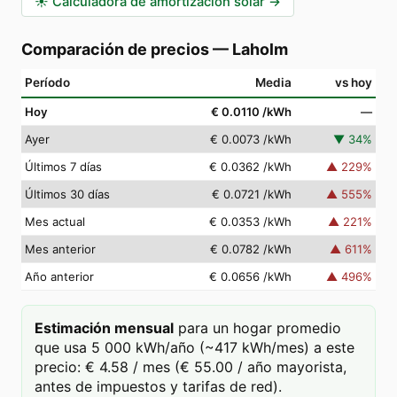
☀️
Calculadora de amortización solar
→
Comparación de precios
—
Laholm
Período
Media
vs hoy
Hoy
€ 0.0110
/kWh
—
Ayer
€ 0.0073
/kWh
▼
34
%
Últimos 7 días
€ 0.0362
/kWh
▲
229
%
Últimos 30 días
€ 0.0721
/kWh
▲
555
%
Mes actual
€ 0.0353
/kWh
▲
221
%
Mes anterior
€ 0.0782
/kWh
▲
611
%
Año anterior
€ 0.0656
/kWh
▲
496
%
Estimación mensual
para un hogar promedio
que usa 5 000 kWh/año (~417 kWh/mes) a este
precio: € 4.58 / mes (€ 55.00 / año mayorista,
antes de impuestos y tarifas de red).