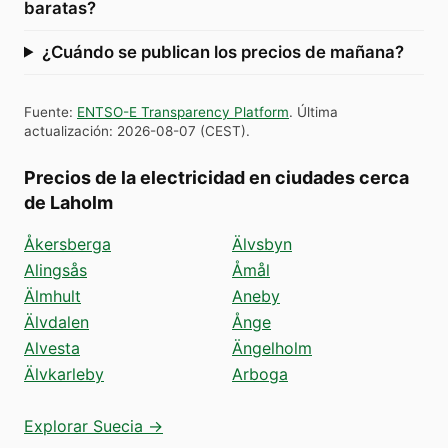
baratas?
¿Cuándo se publican los precios de mañana?
Fuente
:
ENTSO-E Transparency Platform
.
Última
actualización
:
2026-08-07
(
CEST
).
Precios de la electricidad en ciudades cerca
de Laholm
Åkersberga
Älvsbyn
Alingsås
Åmål
Älmhult
Aneby
Älvdalen
Ånge
Alvesta
Ängelholm
Älvkarleby
Arboga
Explorar Suecia →