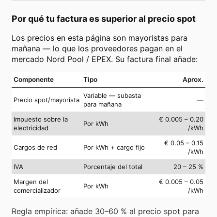
Por qué tu factura es superior al precio spot
Los precios en esta página son mayoristas para
mañana — lo que los proveedores pagan en el
mercado Nord Pool / EPEX. Su factura final añade:
Componente
Tipo
Aprox.
Variable — subasta
Precio spot/mayorista
—
para mañana
Impuesto sobre la
€ 0.005 – 0.20
Por kWh
electricidad
/kWh
€ 0.05 – 0.15
Cargos de red
Por kWh + cargo fijo
/kWh
IVA
Porcentaje del total
20 – 25 %
Margen del
€ 0.005 – 0.05
Por kWh
comercializador
/kWh
Regla empírica: añade 30–60 % al precio spot para