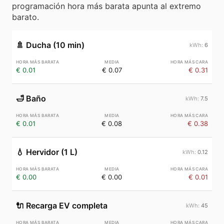
programación hora más barata apunta al extremo
barato.
🚿
Ducha (10 min)
6
€ 0.01
€ 0.07
€ 0.31
🛁
Baño
7.5
€ 0.01
€ 0.08
€ 0.38
💧
Hervidor (1 L)
0.12
€ 0.00
€ 0.00
€ 0.01
🔌
Recarga EV completa
45