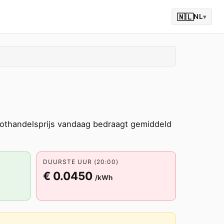
🇳🇱
NL
▾
thandelsprijs vandaag bedraagt gemiddeld
DUURSTE UUR (20:00)
€ 0.0450
/kWh