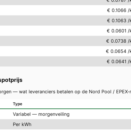
€ 0.0787
/
€ 0.1066
/
€ 0.1063
/
€ 0.0601
/
€ 0.0738
/
€ 0.0654
/
€ 0.0641
/
potprijs
orgen — wat leveranciers betalen op de Nord Pool / EPEX-
Type
Variabel — morgenveiling
Per kWh