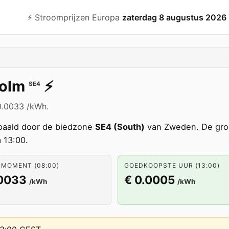
⚡️ Stroomprijzen Europa
zaterdag 8 augustus 2026
olm
⚡️
SE4
0.0033 /kWh.
aald door de biedzone
SE4 (South)
van Zweden. De groo
 13:00.
 MOMENT (08:00)
GOEDKOOPSTE UUR (13:00)
.0033
€ 0.0005
/kWh
/kWh