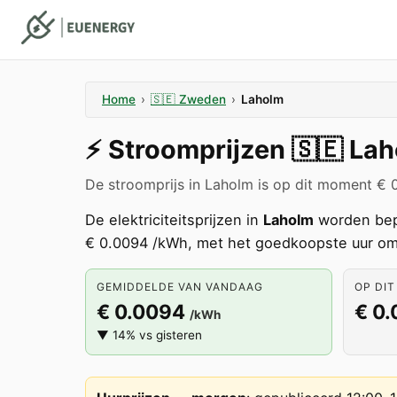
Home
›
🇸🇪
Zweden
›
Laholm
⚡️
Stroomprijzen
🇸🇪
Lah
De stroomprijs in Laholm is op dit moment € 
De elektriciteitsprijzen in
Laholm
worden bep
€ 0.0094 /kWh, met het goedkoopste uur om
GEMIDDELDE VAN VANDAAG
OP DIT
€ 0.0094
€ 0
/kWh
▼ 14% vs gisteren