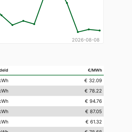
2026-08-08
deld
€/MWh
kWh
€ 32.09
kWh
€ 78.22
kWh
€ 94.76
kWh
€ 87.05
kWh
€ 61.32