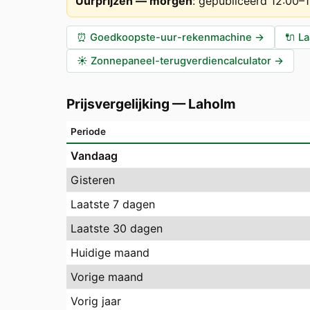
Uurprijzen — morgen
:
gepubliceerd 12:00–
⏰
Goedkoopste-uur-rekenmachine
→
🔌
La
☀️
Zonnepaneel-terugverdiencalculator
→
Prijsvergelijking
—
Laholm
Periode
Vandaag
Gisteren
Laatste 7 dagen
Laatste 30 dagen
Huidige maand
Vorige maand
Vorig jaar