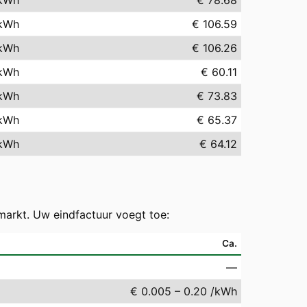
kWh
€ 78.68
kWh
€ 106.59
kWh
€ 106.26
kWh
€ 60.11
kWh
€ 73.83
kWh
€ 65.37
kWh
€ 64.12
markt. Uw eindfactuur voegt toe:
Ca.
—
€ 0.005 – 0.20 /kWh