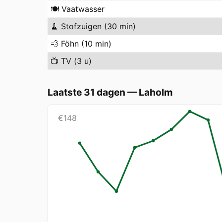
🍽️
Vaatwasser
🧹
Stofzuigen (30 min)
💨
Föhn (10 min)
📺
TV (3 u)
Laatste 31 dagen
—
Laholm
€
148