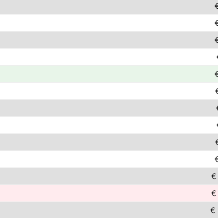
€
€
€