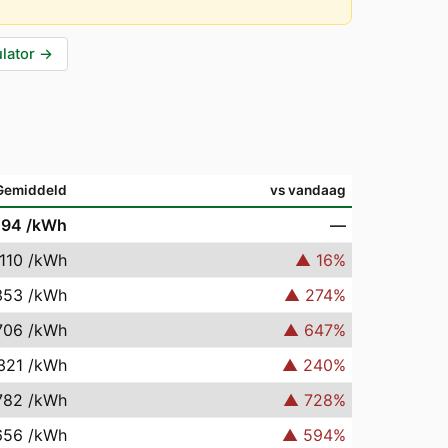
lator
→
Gemiddeld
vs vandaag
094
/kWh
—
110
/kWh
▲
16
%
353
/kWh
▲
274
%
706
/kWh
▲
647
%
321
/kWh
▲
240
%
782
/kWh
▲
728
%
656
/kWh
▲
594
%