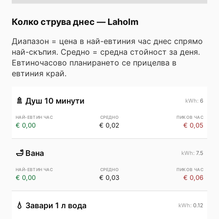
Колко струва днес
—
Laholm
Диапазон = цена в най-евтиния час днес спрямо
най-скъпия. Средно = средна стойност за деня.
Евтиночасово планирането се прицелва в
евтиния край.
🚿
Душ 10 минути
6
€ 0,00
€ 0,02
€ 0,05
🛁
Вана
7.5
€ 0,00
€ 0,03
€ 0,06
💧
Завари 1 л вода
0.12