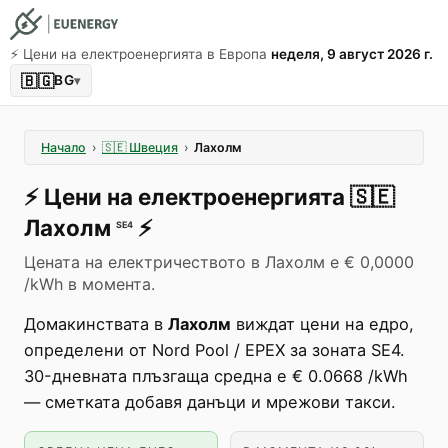
⚡️ Цени на електроенергията в Европа
неделя, 9 август 2026 г.
🇧🇬
BG
▾
Начало
›
🇸🇪
Швеция
›
Лахолм
⚡️
Цени на електроенергията
🇸🇪
Лахолм
⚡️
SE4
Цената на електричеството в Лахолм е € 0,0000
/kWh в момента.
Домакинствата в
Лахолм
виждат цени на едро,
определени от Nord Pool / EPEX за зоната SE4.
30-дневната плъзгаща средна е € 0.0668 /kWh
— сметката добавя данъци и мрежови такси.