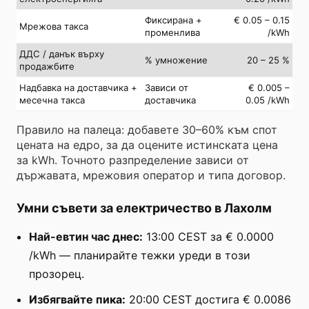
Фиксирана +
€ 0.05 – 0.15
Мрежова такса
променлива
/kWh
ДДС / данък върху
% умножение
20 – 25 %
продажбите
Надбавка на доставчика +
Зависи от
€ 0.005 –
месечна такса
доставчика
0.05 /kWh
Правило на палеца: добавете 30–60% към спот
цената на едро, за да оцените истинската цена
за kWh. Точното разпределение зависи от
държавата, мрежовия оператор и типа договор.
Умни съвети за електричество в Лахолм
Най-евтин час днес:
13:00 CEST за € 0.0000
/kWh — планирайте тежки уреди в този
прозорец.
Избягвайте пика:
20:00 CEST достига € 0.0086