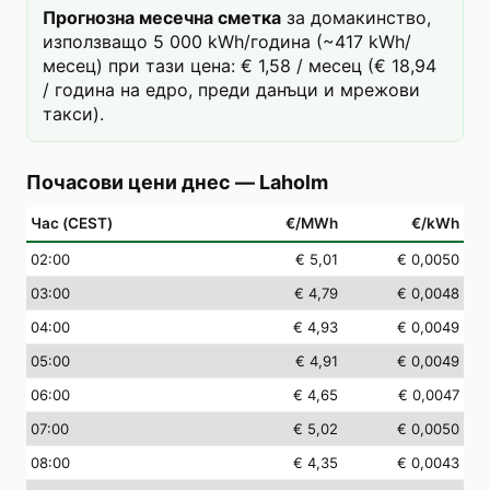
Прогнозна месечна сметка
за домакинство,
използващо 5 000 kWh/година (~417 kWh/
месец) при тази цена: € 1,58 / месец (€ 18,94
/ година на едро, преди данъци и мрежови
такси).
Почасови цени днес
—
Laholm
Час (CEST)
€/MWh
€/kWh
02
:00
€ 5,01
€ 0,0050
03
:00
€ 4,79
€ 0,0048
04
:00
€ 4,93
€ 0,0049
05
:00
€ 4,91
€ 0,0049
06
:00
€ 4,65
€ 0,0047
07
:00
€ 5,02
€ 0,0050
08
:00
€ 4,35
€ 0,0043