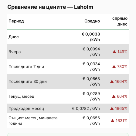
Сравнение на цените
—
Laholm
спрямо
Период
Средно
днес
€ 0,0038
Днес
—
/kWh
€ 0,0094
Вчера
▲
149
%
/kWh
€ 0,0334
Последните 7 дни
▲
780
%
/kWh
€ 0,0668
Последните 30 дни
▲
1664
%
/kWh
€ 0,0289
Текущ месец
▲
664
%
/kWh
Предходен месец
€ 0,0782
/kWh
▲
1965
%
Същият месец миналата
€ 0,0656
▲
1631
%
година
/kWh