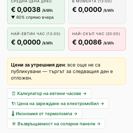
СРЕДНА ЦЕНА ДНЕС
В МОМЕНТА (13:00)
€ 0,0038
€ 0,0000
/kWh
/kWh
▼ 60% спрямо вчера
НАЙ-ЕВТИН ЧАС (13:00)
НАЙ-СКЪП ЧАС (20:00)
€ 0,0000
€ 0,0086
/kWh
/kWh
Цени за утрешния ден
:
все още не са
публикувани — търгът за следващия ден е
отложен
.
⏰
Калкулатор на евтини часове
→
🔌
Цена на зареждане на електромобил
→
🌡️
Икономия от термопомпа
→
☀️
Възвръщаемост на соларни панели
→