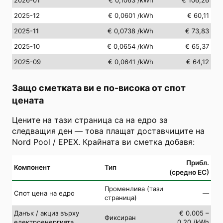
2025-12
€ 0,0601
/kWh
€ 60,11
2025-11
€ 0,0738
/kWh
€ 73,83
2025-10
€ 0,0654
/kWh
€ 65,37
2025-09
€ 0,0641
/kWh
€ 64,12
Защо сметката ви е по-висока от спот
цената
Цените на тази страница са на едро за
следващия ден — това плащат доставчиците на
Nord Pool / EPEX. Крайната ви сметка добавя:
Прибл.
Компонент
Тип
(средно ЕС)
Променлива (тази
Спот цена на едро
—
страница)
Данък / акциз върху
€ 0.005 –
Фиксиран
електроенергията
0.20 /kWh