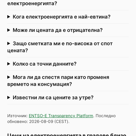
електроенергията?
Кога електроенергията е най-евтина?
Може ли цената да е отрицателна?
Защо сметката ми е по-висока от спот
цената?
Колко са точни данните?
Мога ли да спестя пари като променя
времето на консумация?
Известни ли са цените за утре?
Източник
:
ENTSO-E Transparency Platform
.
Последно
обновено
:
2026-08-09
(
CEST
).
Цени на електроенергията в градове близо