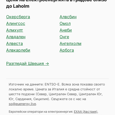
до Laholm
Окерсберга
Алвсбин
Алингсос
Омол
Алмхулт
Анеби
Алвдален
Онге
Алвеста
Ангелхолм
Алвкарлеби
Арбога
Разгледай Швеция →
Източник на данните: ENTSO-E. Всяка зона показва своето
локално време. Цената за Италия е средна стойност от
шестте подзони (Север, Централен Север, Централен Юг,
Юг, Сардиния, Сицилия).
Свържете се с нас на
sp@euenergy.live
.
Европейски оператори на електроенергия:
EXAA
(
Австрия
)
,