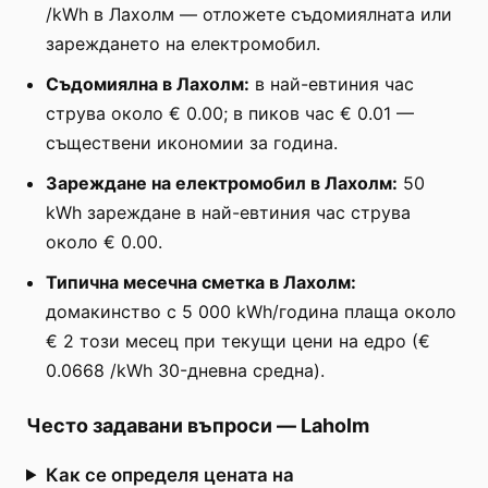
/kWh в Лахолм — отложете съдомиялната или
зареждането на електромобил.
Съдомиялна в Лахолм:
в най-евтиния час
струва около € 0.00; в пиков час € 0.01 —
съществени икономии за година.
Зареждане на електромобил в Лахолм:
50
kWh зареждане в най-евтиния час струва
около € 0.00.
Типична месечна сметка в Лахолм:
домакинство с 5 000 kWh/година плаща около
€ 2 този месец при текущи цени на едро (€
0.0668 /kWh 30-дневна средна).
Често задавани въпроси
—
Laholm
Как се определя цената на