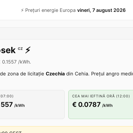
⚡️ Prețuri energie Europa
vineri, 7 august 2026
osek
⚡️
CZ
 € 0.1557 /kWh.
 de zona de licitație
Czechia
din Cehia. Prețul angro medi
07:00)
CEA MAI IEFTINĂ ORĂ (12:00)
1557
€ 0.0787
/kWh
/kWh