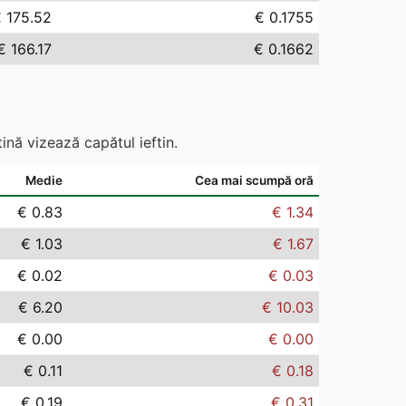
 175.52
€ 0.1755
€ 166.17
€ 0.1662
ină vizează capătul ieftin.
Medie
Cea mai scumpă oră
€ 0.83
€ 1.34
€ 1.03
€ 1.67
€ 0.02
€ 0.03
€ 6.20
€ 10.03
€ 0.00
€ 0.00
€ 0.11
€ 0.18
€ 0.19
€ 0.31