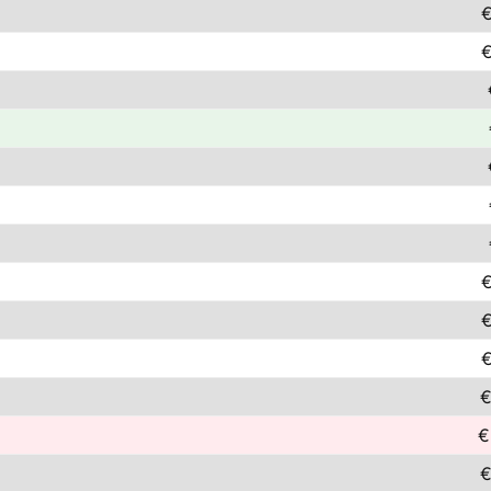
€
€
€
€
€
€
€
€