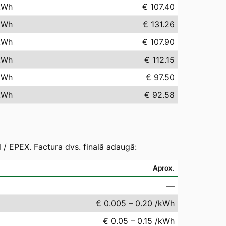
kWh
€ 107.40
kWh
€ 131.26
kWh
€ 107.90
kWh
€ 112.15
kWh
€ 97.50
kWh
€ 92.58
 / EPEX. Factura dvs. finală adaugă:
Aprox.
—
€ 0.005 – 0.20 /kWh
€ 0.05 – 0.15 /kWh