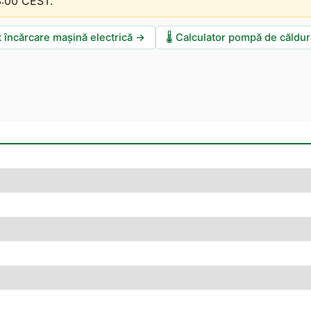
13:00 CEST
.
t încărcare mașină electrică
→
🌡️
Calculator pompă de căldur