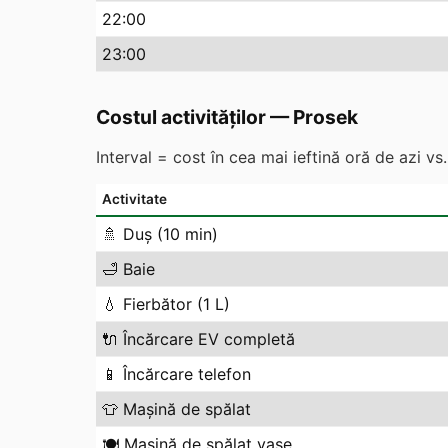
22
:00
23
:00
Costul activităților
—
Prosek
Interval = cost în cea mai ieftină oră de azi v
Activitate
🚿
Duș (10 min)
🛁
Baie
💧
Fierbător (1 L)
🔌
Încărcare EV completă
📱
Încărcare telefon
👕
Mașină de spălat
🍽️
Mașină de spălat vase