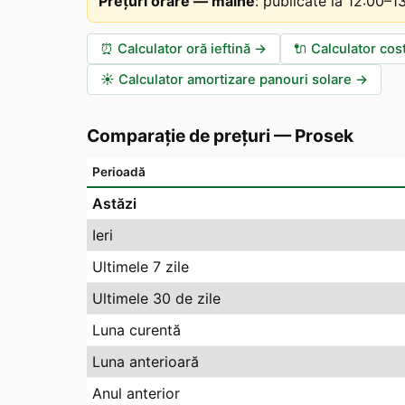
Prețuri orare — mâine
:
publicate la 12:00–
⏰
Calculator oră ieftină
→
🔌
Calculator cos
☀️
Calculator amortizare panouri solare
→
Comparație de prețuri
—
Prosek
Perioadă
Astăzi
Ieri
Ultimele 7 zile
Ultimele 30 de zile
Luna curentă
Luna anterioară
Anul anterior