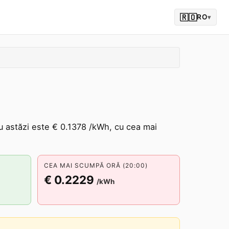
🇷🇴
RO
▾
u astăzi este € 0.1378 /kWh, cu cea mai
CEA MAI SCUMPĂ ORĂ (20:00)
€ 0.2229
/kWh