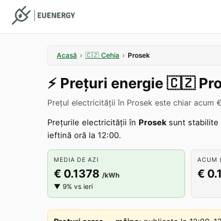
Acasă
›
🇨🇿
Cehia
›
Prosek
⚡️
Prețuri energie
🇨🇿
Pr
Prețul electricității în Prosek este chiar acum
Prețurile electricității în
Prosek
sunt stabilite
ieftină oră la 12:00.
MEDIA DE AZI
ACUM (
€ 0.1378
€ 0.
/kWh
▼ 9% vs ieri