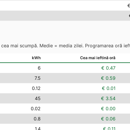
€
s. cea mai scumpă. Medie = media zilei. Programarea oră ieft
kWh
Cea mai ieftină oră
6
€ 0.47
7.5
€ 0.59
0.12
€ 0.01
45
€ 3.54
0.02
€ 0.00
0.8
€ 0.06
1.4
€ 0.11