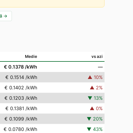
ă
→
Medie
vs azi
€ 0.1378
/kWh
—
€ 0.1514
/kWh
▲
10
%
€ 0.1402
/kWh
▲
2
%
€ 0.1203
/kWh
▼
13
%
€ 0.1381
/kWh
▲
0
%
€ 0.1099
/kWh
▼
20
%
€ 0.0780
/kWh
▼
43
%