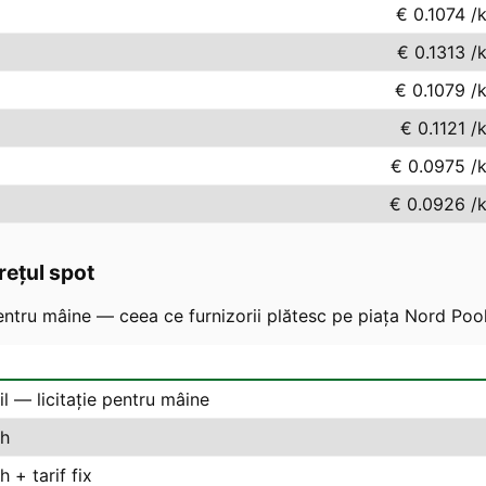
€ 0.1074
/
€ 0.1313
/
€ 0.1079
/
€ 0.1121
/
€ 0.0975
/
€ 0.0926
/
rețul spot
ntru mâine — ceea ce furnizorii plătesc pe piața Nord Pool
il — licitație pentru mâine
h
 + tarif fix