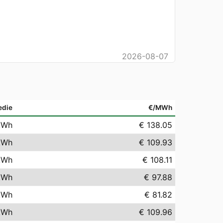
2026-08-07
edie
€/MWh
kWh
€ 138.05
kWh
€ 109.93
kWh
€ 108.11
kWh
€ 97.88
kWh
€ 81.82
kWh
€ 109.96