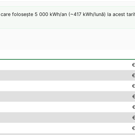
are folosește 5 000 kWh/an (~417 kWh/lună) la acest tarif:
€
€
€
€
€
€
€