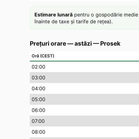
Estimare lunară
pentru o gospodărie medie c
înainte de taxe și tarife de rețea).
Prețuri orare — astăzi
—
Prosek
Oră (CEST)
02
:00
03
:00
04
:00
05
:00
06
:00
07
:00
08
:00