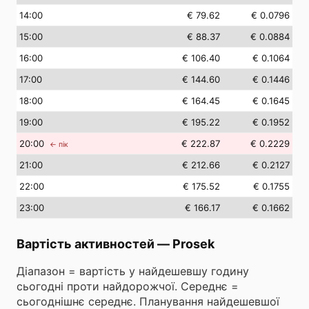
14
:00
€ 79.62
€ 0.0796
15
:00
€ 88.37
€ 0.0884
16
:00
€ 106.40
€ 0.1064
17
:00
€ 144.60
€ 0.1446
18
:00
€ 164.45
€ 0.1645
19
:00
€ 195.22
€ 0.1952
20
:00
€ 222.87
€ 0.2229
← пік
21
:00
€ 212.66
€ 0.2127
22
:00
€ 175.52
€ 0.1755
23
:00
€ 166.17
€ 0.1662
Вартість активностей
—
Prosek
Діапазон = вартість у найдешевшу годину
сьогодні проти найдорожчої. Середнє =
сьогоднішнє середнє. Планування найдешевшої