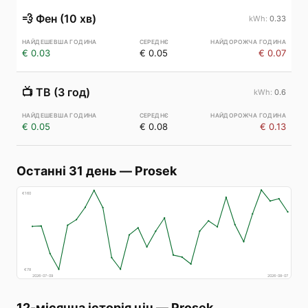
💨
Фен (10 хв)
0.33
€ 0.03
€ 0.05
€ 0.07
📺
ТВ (3 год)
0.6
€ 0.05
€ 0.08
€ 0.13
Останні 31 день
—
Prosek
€
160
€
78
2026-07-09
2026-08-07
12-місячна історія цін
—
Prosek