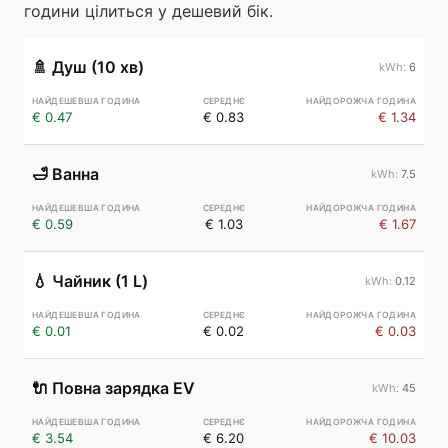
години цілиться у дешевий бік.
🚿
Душ (10 хв)
6
€ 0.47
€ 0.83
€ 1.34
🛁
Ванна
7.5
€ 0.59
€ 1.03
€ 1.67
💧
Чайник (1 L)
0.12
€ 0.01
€ 0.02
€ 0.03
🔌
Повна зарядка EV
45
€ 3.54
€ 6.20
€ 10.03