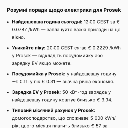
Розумні поради щодо електрики для Prosek
Найдешевша година сьогодні:
12:00 CEST за €
0.0787 /kWh — заплануйте важкі прилади на це
вікно.
Уникайте піку:
20:00 CEST сягає € 0.2229 /kWh
у Prosek — відкладіть посудомийку або
зарядку EV якщо можете.
Посудомийка у Prosek:
у найдешевшу годину
~€ 0.11; у пік € 0.31 — значна річна економія.
Зарядка EV у Prosek:
50 кВт-год зарядка у
найдешевшу годину коштує близько € 3.94.
Типовий місячний рахунок у Prosek:
домогосподарство, що споживає 5 000 kWh/
рік, цього місяця платить близько € 57 за