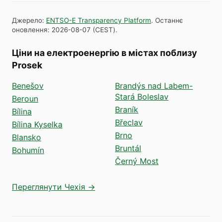
Джерело
:
ENTSO-E Transparency Platform
.
Останнє
оновлення
:
2026-08-07
(
CEST
).
Ціни на електроенергію в містах поблизу
Prosek
Benešov
Brandýs nad Labem-
Stará Boleslav
Beroun
Braník
Bílina
Břeclav
Bílina Kyselka
Brno
Blansko
Bruntál
Bohumín
Černý Most
Переглянути Чехія →