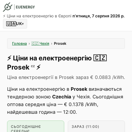
⚡️ Ціни на електроенергію в Європі
пʼятниця, 7 серпня 2026 р.
🇺🇦
UK
▾
Головна
›
🇨🇿
Чехія
›
Prosek
⚡️
Ціни на електроенергію
🇨🇿
Prosek
⚡️
CZ
Ціна електроенергії в Prosek зараз € 0.0883 /kWh.
Ціни на електроенергію в
Prosek
визначаються
тендерною зоною
Czechia
у Чехія. Сьогоднішня
оптова середня ціна — € 0.1378 /kWh,
найдешевша година — 12:00.
СЬОГОДНІШНЄ
ЗАРАЗ (11:00)
СЕРЕДНЄ