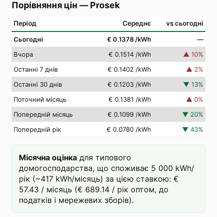
Порівняння цін
—
Prosek
Період
Середнє
vs сьогодні
Сьогодні
€ 0.1378
/kWh
—
Вчора
€ 0.1514
/kWh
▲
10
%
Останні 7 днів
€ 0.1402
/kWh
▲
2
%
Останні 30 днів
€ 0.1203
/kWh
▼
13
%
Поточний місяць
€ 0.1381
/kWh
▲
0
%
Попередній місяць
€ 0.1099
/kWh
▼
20
%
Попередній рік
€ 0.0780
/kWh
▼
43
%
Місячна оцінка
для типового
домогосподарства, що споживає 5 000 kWh/
рік (~417 kWh/місяць) за цією ставкою: €
57.43 / місяць (€ 689.14 / рік оптом, до
податків і мережевих зборів).