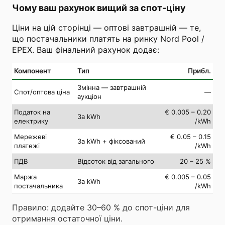
Чому ваш рахунок вищий за спот-ціну
Ціни на цій сторінці — оптові завтрашній — те,
що постачальники платять на ринку Nord Pool /
EPEX. Ваш фінальний рахунок додає:
Компонент
Тип
Прибл.
Змінна — завтрашній
Спот/оптова ціна
—
аукціон
Податок на
€ 0.005 – 0.20
За kWh
електрику
/kWh
Мережеві
€ 0.05 – 0.15
За kWh + фіксований
платежі
/kWh
ПДВ
Відсоток від загального
20 – 25 %
Маржа
€ 0.005 – 0.05
За kWh
постачальника
/kWh
Правило: додайте 30–60 % до спот-ціни для
отримання остаточної ціни.