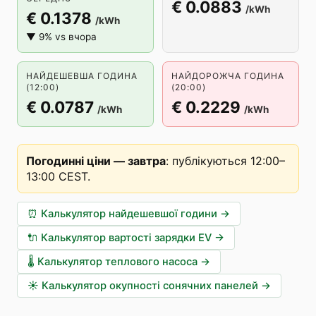
€ 0.0883
/kWh
€ 0.1378
/kWh
▼ 9% vs вчора
НАЙДЕШЕВША ГОДИНА
НАЙДОРОЖЧА ГОДИНА
(12:00)
(20:00)
€ 0.0787
€ 0.2229
/kWh
/kWh
Погодинні ціни — завтра
:
публікуються 12:00–
13:00 CEST
.
⏰
Калькулятор найдешевшої години
→
🔌
Калькулятор вартості зарядки EV
→
🌡️
Калькулятор теплового насоса
→
☀️
Калькулятор окупності сонячних панелей
→