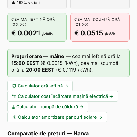
▲ 192% vs ieri
CEA MAI IEFTINĂ ORĂ
CEA MAI SCUMPĂ ORĂ
(03:00)
(21:00)
€ 0.0021
€ 0.0515
/kWh
/kWh
Prețuri orare — mâine
—
cea mai ieftină oră la
15
:00
EEST
(
€ 0.0015
/kWh),
cea mai scumpă
oră la
20
:00
EEST
(
€ 0.1119
/kWh).
⏰
Calculator oră ieftină
→
🔌
Calculator cost încărcare mașină electrică
→
🌡️
Calculator pompă de căldură
→
☀️
Calculator amortizare panouri solare
→
Comparație de prețuri
—
Narva