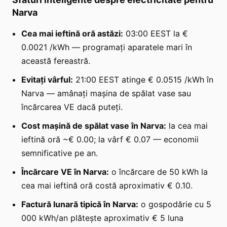
Narva
Cea mai ieftină oră astăzi:
03:00 EEST la €
0.0021 /kWh — programați aparatele mari în
această fereastră.
Evitați vârful:
21:00 EEST atinge € 0.0515 /kWh în
Narva — amânați mașina de spălat vase sau
încărcarea VE dacă puteți.
Cost mașină de spălat vase în Narva:
la cea mai
ieftină oră ~€ 0.00; la vârf € 0.07 — economii
semnificative pe an.
Încărcare VE în Narva:
o încărcare de 50 kWh la
cea mai ieftină oră costă aproximativ € 0.10.
Factură lunară tipică în Narva:
o gospodărie cu 5
000 kWh/an plătește aproximativ € 5 luna