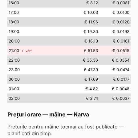
16
:00
€ 8.12
€ 0.0081
17
:00
€ 10.03
€ 0.0100
18
:00
€ 11.96
€ 0.0120
19
:00
€ 19.30
€ 0.0193
20
:00
€ 16.13
€ 0.0161
21
:00
€ 51.53
€ 0.0515
← vârf
22
:00
€ 35.36
€ 0.0354
23
:00
€ 47.39
€ 0.0474
00
:00
€ 17.69
€ 0.0177
01
:00
€ 4.82
€ 0.0048
02
:00
€ 3.74
€ 0.0037
Prețuri orare — mâine
—
Narva
Prețurile pentru mâine tocmai au fost publicate —
planificați din timp.