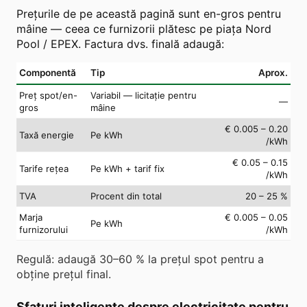
Prețurile de pe această pagină sunt en-gros pentru
mâine — ceea ce furnizorii plătesc pe piața Nord
Pool / EPEX. Factura dvs. finală adaugă:
Componentă
Tip
Aprox.
Preț spot/en-
Variabil — licitație pentru
—
gros
mâine
€ 0.005 – 0.20
Taxă energie
Pe kWh
/kWh
€ 0.05 – 0.15
Tarife rețea
Pe kWh + tarif fix
/kWh
TVA
Procent din total
20 – 25 %
Marja
€ 0.005 – 0.05
Pe kWh
furnizorului
/kWh
Regulă: adaugă 30–60 % la prețul spot pentru a
obține prețul final.
Sfaturi inteligente despre electricitate pentru