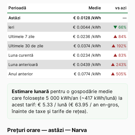
Perioadă
Medie
vs azi
Astăzi
€ 0.0128
/kWh
—
Ieri
€ 0.0044
/kWh
▼
66
%
Ultimele 7 zile
€ 0.0236
/kWh
▲
84
%
Ultimele 30 de zile
€ 0.0374
/kWh
▲
192
%
Luna curentă
€ 0.0234
/kWh
▲
83
%
Luna anterioară
€ 0.0439
/kWh
▲
243
%
Anul anterior
€ 0.0774
/kWh
▲
505
%
Estimare lunară
pentru o gospodărie medie
care folosește 5 000 kWh/an (~417 kWh/lună) la
acest tarif: € 5.33 / lună (€ 63.95 / an en-gros,
înainte de taxe și tarife de rețea).
Prețuri orare — astăzi
—
Narva