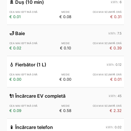
🚿
Duș (10 min)
6
€ 0.01
€ 0.08
€ 0.31
🛁
Baie
7.5
€ 0.02
€ 0.10
€ 0.39
💧
Fierbător (1 L)
0.12
€ 0.00
€ 0.00
€ 0.01
🔌
Încărcare EV completă
45
€ 0.09
€ 0.58
€ 2.32
📱
Încărcare telefon
0.02