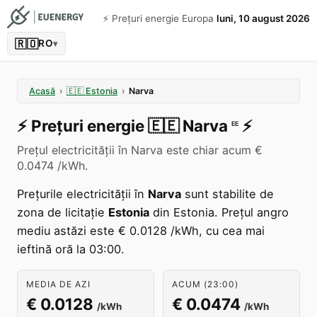
⚡️ Prețuri energie Europa
luni, 10 august 2026
🇷🇴
RO
▾
Acasă
›
🇪🇪
Estonia
›
Narva
⚡️
Prețuri energie
🇪🇪
Narva
⚡️
EE
Prețul electricității în Narva este chiar acum €
0.0474 /kWh.
Prețurile electricității în
Narva
sunt stabilite de
zona de licitație
Estonia
din Estonia. Prețul angro
mediu astăzi este € 0.0128 /kWh, cu cea mai
ieftină oră la 03:00.
MEDIA DE AZI
ACUM (23:00)
€ 0.0128
€ 0.0474
/kWh
/kWh