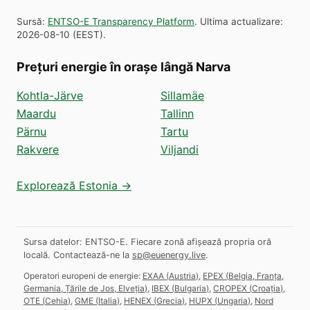
Sursă
:
ENTSO-E Transparency Platform
.
Ultima actualizare
:
2026-08-10
(
EEST
).
Prețuri energie în orașe lângă Narva
Kohtla-Järve
Sillamäe
Maardu
Tallinn
Pärnu
Tartu
Rakvere
Viljandi
Explorează Estonia →
Sursa datelor: ENTSO-E. Fiecare zonă afișează propria oră
locală.
Contactează-ne la
sp@euenergy.live
.
Operatori europeni de energie:
EXAA
(
Austria
)
,
EPEX
(
Belgia, Franța,
Germania, Țările de Jos, Elveția
)
,
IBEX
(
Bulgaria
)
,
CROPEX
(
Croația
)
,
OTE
(
Cehia
)
,
GME
(
Italia
)
,
HENEX
(
Grecia
)
,
HUPX
(
Ungaria
)
,
Nord