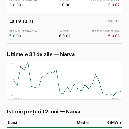
€ 0.00
€ 0.00
€ 0.02
📺
TV (3 h)
0.6
€ 0.00
€ 0.01
€ 0.03
Ultimele 31 de zile
—
Narva
€
94
€
4
2026-07-12
2026-08-11
Istoric prețuri 12 luni
—
Narva
Lună
Medie
€/MWh