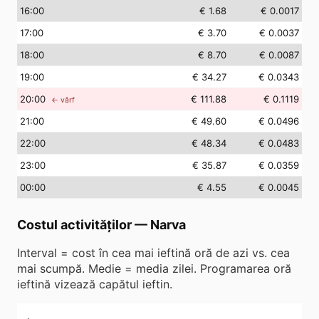
16
:00
€ 1.68
€ 0.0017
17
:00
€ 3.70
€ 0.0037
18
:00
€ 8.70
€ 0.0087
19
:00
€ 34.27
€ 0.0343
20
:00
€ 111.88
€ 0.1119
← vârf
21
:00
€ 49.60
€ 0.0496
22
:00
€ 48.34
€ 0.0483
23
:00
€ 35.87
€ 0.0359
00
:00
€ 4.55
€ 0.0045
Costul activităților
—
Narva
Interval = cost în cea mai ieftină oră de azi vs. cea
mai scumpă. Medie = media zilei. Programarea oră
ieftină vizează capătul ieftin.