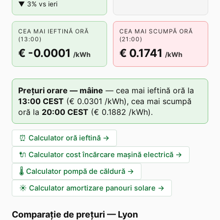
▼ 3% vs ieri
CEA MAI IEFTINĂ ORĂ
CEA MAI SCUMPĂ ORĂ
(13:00)
(21:00)
€ -0.0001
€ 0.1741
/kWh
/kWh
Prețuri orare — mâine
—
cea mai ieftină oră la
13
:00
CEST
(
€ 0.0301
/kWh),
cea mai scumpă
oră la
20
:00
CEST
(
€ 0.1882
/kWh).
⏰
Calculator oră ieftină
→
🔌
Calculator cost încărcare mașină electrică
→
🌡️
Calculator pompă de căldură
→
☀️
Calculator amortizare panouri solare
→
Comparație de prețuri
—
Lyon