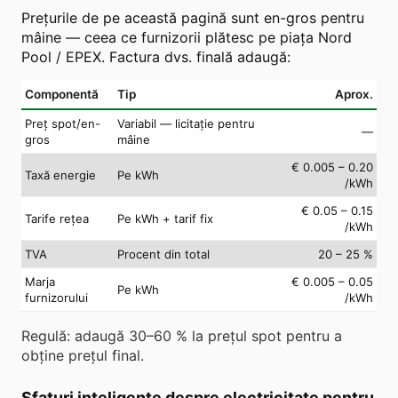
Prețurile de pe această pagină sunt en-gros pentru
mâine — ceea ce furnizorii plătesc pe piața Nord
Pool / EPEX. Factura dvs. finală adaugă:
Componentă
Tip
Aprox.
Preț spot/en-
Variabil — licitație pentru
—
gros
mâine
€ 0.005 – 0.20
Taxă energie
Pe kWh
/kWh
€ 0.05 – 0.15
Tarife rețea
Pe kWh + tarif fix
/kWh
TVA
Procent din total
20 – 25 %
Marja
€ 0.005 – 0.05
Pe kWh
furnizorului
/kWh
Regulă: adaugă 30–60 % la prețul spot pentru a
obține prețul final.
Sfaturi inteligente despre electricitate pentru