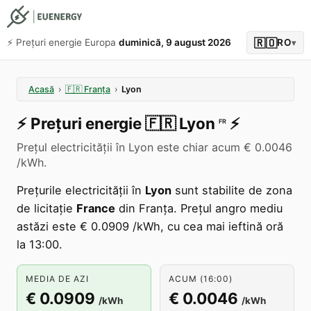
🇷🇴
⚡️ Prețuri energie Europa
duminică, 9 august 2026
RO
▾
Acasă
›
🇫🇷
Franța
›
Lyon
⚡️
Prețuri energie
🇫🇷
Lyon
⚡️
FR
Prețul electricității în Lyon este chiar acum € 0.0046
/kWh.
Prețurile electricității în
Lyon
sunt stabilite de zona
de licitație
France
din Franța. Prețul angro mediu
astăzi este € 0.0909 /kWh, cu cea mai ieftină oră
la 13:00.
MEDIA DE AZI
ACUM (16:00)
€ 0.0909
€ 0.0046
/kWh
/kWh