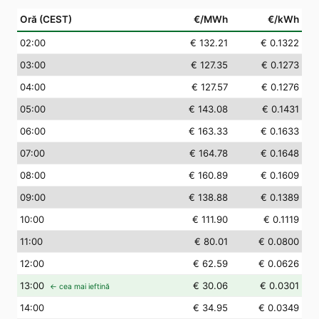
Oră (CEST)
€/MWh
€/kWh
02
:00
€ 132.21
€ 0.1322
03
:00
€ 127.35
€ 0.1273
04
:00
€ 127.57
€ 0.1276
05
:00
€ 143.08
€ 0.1431
06
:00
€ 163.33
€ 0.1633
07
:00
€ 164.78
€ 0.1648
08
:00
€ 160.89
€ 0.1609
09
:00
€ 138.88
€ 0.1389
10
:00
€ 111.90
€ 0.1119
11
:00
€ 80.01
€ 0.0800
12
:00
€ 62.59
€ 0.0626
13
:00
€ 30.06
€ 0.0301
← cea mai ieftină
14
:00
€ 34.95
€ 0.0349