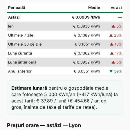
Perioadă
Medie
vs azi
Astăzi
€ 0.0909
/kWh
—
Ieri
€ 0.0938
/kWh
▲
3
%
Ultimele 7 zile
€ 0.1089
/kWh
▲
20
%
Ultimele 30 de zile
€ 0.1051
/kWh
▲
16
%
Luna curentă
€ 0.1062
/kWh
▲
17
%
Luna anterioară
€ 0.0952
/kWh
▲
5
%
Anul anterior
€ 0.0551
/kWh
▼
39
%
Estimare lunară
pentru o gospodărie medie
care folosește 5 000 kWh/an (~417 kWh/lună) la
acest tarif: € 37.89 / lună (€ 454.66 / an en-
gros, înainte de taxe și tarife de rețea).
Prețuri orare — astăzi
—
Lyon