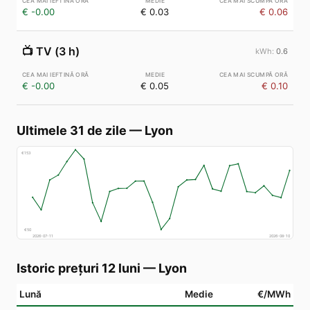
€ -0.00
€ 0.03
€ 0.06
📺
TV (3 h)
0.6
€ -0.00
€ 0.05
€ 0.10
Ultimele 31 de zile
—
Lyon
€
153
€
50
2026-07-11
2026-08-10
Istoric prețuri 12 luni
—
Lyon
Lună
Medie
€/MWh