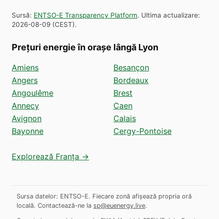
Sursă
:
ENTSO-E Transparency Platform
.
Ultima actualizare
:
2026-08-09
(
CEST
).
Prețuri energie în orașe lângă Lyon
Amiens
Besançon
Angers
Bordeaux
Angoulême
Brest
Annecy
Caen
Avignon
Calais
Bayonne
Cergy-Pontoise
Explorează Franța →
Sursa datelor: ENTSO-E. Fiecare zonă afișează propria oră
locală.
Contactează-ne la
sp@euenergy.live
.