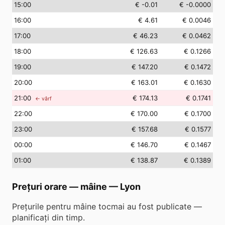
15
:00
€ -0.01
€ -0.0000
16
:00
€ 4.61
€ 0.0046
17
:00
€ 46.23
€ 0.0462
18
:00
€ 126.63
€ 0.1266
19
:00
€ 147.20
€ 0.1472
20
:00
€ 163.01
€ 0.1630
21
:00
€ 174.13
€ 0.1741
← vârf
22
:00
€ 170.00
€ 0.1700
23
:00
€ 157.68
€ 0.1577
00
:00
€ 146.70
€ 0.1467
01
:00
€ 138.87
€ 0.1389
Prețuri orare — mâine
—
Lyon
Prețurile pentru mâine tocmai au fost publicate —
planificați din timp.