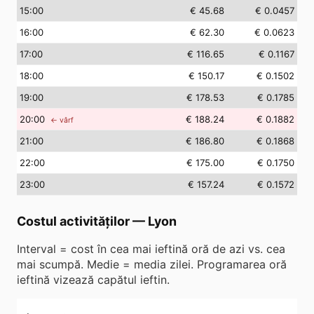
15
:00
€ 45.68
€ 0.0457
16
:00
€ 62.30
€ 0.0623
17
:00
€ 116.65
€ 0.1167
18
:00
€ 150.17
€ 0.1502
19
:00
€ 178.53
€ 0.1785
20
:00
€ 188.24
€ 0.1882
← vârf
21
:00
€ 186.80
€ 0.1868
22
:00
€ 175.00
€ 0.1750
23
:00
€ 157.24
€ 0.1572
Costul activităților
—
Lyon
Interval = cost în cea mai ieftină oră de azi vs. cea
mai scumpă. Medie = media zilei. Programarea oră
ieftină vizează capătul ieftin.