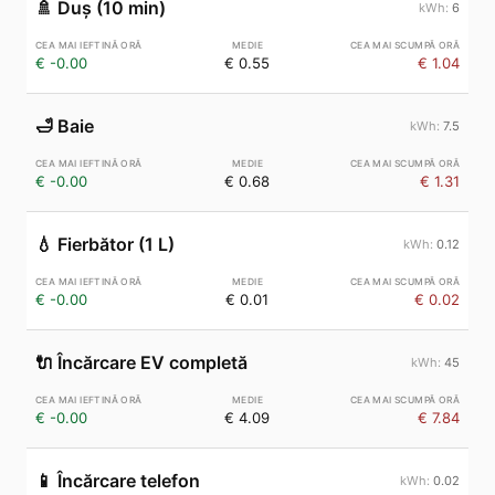
🚿
Duș (10 min)
6
€ -0.00
€ 0.55
€ 1.04
🛁
Baie
7.5
€ -0.00
€ 0.68
€ 1.31
💧
Fierbător (1 L)
0.12
€ -0.00
€ 0.01
€ 0.02
🔌
Încărcare EV completă
45
€ -0.00
€ 4.09
€ 7.84
📱
Încărcare telefon
0.02