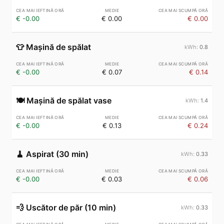
€ -0.00
€ 0.00
€ 0.00
👕
Mașină de spălat
0.8
€ -0.00
€ 0.07
€ 0.14
🍽️
Mașină de spălat vase
1.4
€ -0.00
€ 0.13
€ 0.24
🧹
Aspirat (30 min)
0.33
€ -0.00
€ 0.03
€ 0.06
💨
Uscător de păr (10 min)
0.33