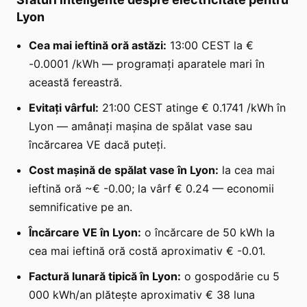
Lyon
Cea mai ieftină oră astăzi:
13:00 CEST la €
-0.0001 /kWh — programați aparatele mari în
această fereastră.
Evitați vârful:
21:00 CEST atinge € 0.1741 /kWh în
Lyon — amânați mașina de spălat vase sau
încărcarea VE dacă puteți.
Cost mașină de spălat vase în Lyon:
la cea mai
ieftină oră ~€ -0.00; la vârf € 0.24 — economii
semnificative pe an.
Încărcare VE în Lyon:
o încărcare de 50 kWh la
cea mai ieftină oră costă aproximativ € -0.01.
Factură lunară tipică în Lyon:
o gospodărie cu 5
000 kWh/an plătește aproximativ € 38 luna