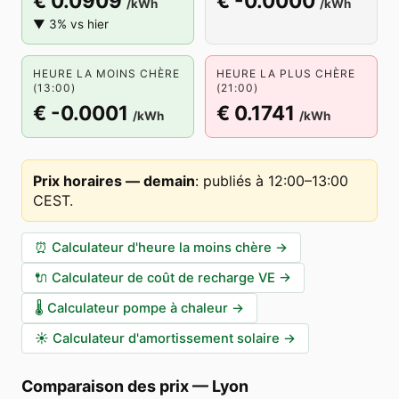
€ 0.0909
€ -0.0000
/kWh
/kWh
▼ 3% vs hier
HEURE LA MOINS CHÈRE
HEURE LA PLUS CHÈRE
(13:00)
(21:00)
€ -0.0001
€ 0.1741
/kWh
/kWh
Prix horaires — demain
:
publiés à 12:00–13:00
CEST
.
⏰
Calculateur d'heure la moins chère
→
🔌
Calculateur de coût de recharge VE
→
🌡️
Calculateur pompe à chaleur
→
☀️
Calculateur d'amortissement solaire
→
Comparaison des prix
—
Lyon