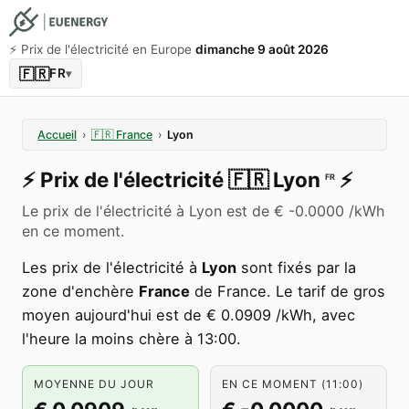
⚡️ Prix de l'électricité en Europe
dimanche 9 août 2026
🇫🇷
FR
▾
Accueil
›
🇫🇷
France
›
Lyon
⚡️
Prix de l'électricité
🇫🇷
Lyon
⚡️
FR
Le prix de l'électricité à Lyon est de € -0.0000 /kWh
en ce moment.
Les prix de l'électricité à
Lyon
sont fixés par la
zone d'enchère
France
de France. Le tarif de gros
moyen aujourd'hui est de € 0.0909 /kWh, avec
l'heure la moins chère à 13:00.
MOYENNE DU JOUR
EN CE MOMENT (11:00)