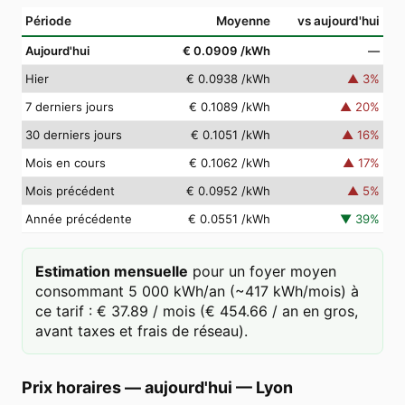
Période
Moyenne
vs aujourd'hui
Aujourd'hui
€ 0.0909
/kWh
—
Hier
€ 0.0938
/kWh
▲
3
%
7 derniers jours
€ 0.1089
/kWh
▲
20
%
30 derniers jours
€ 0.1051
/kWh
▲
16
%
Mois en cours
€ 0.1062
/kWh
▲
17
%
Mois précédent
€ 0.0952
/kWh
▲
5
%
Année précédente
€ 0.0551
/kWh
▼
39
%
Estimation mensuelle
pour un foyer moyen
consommant 5 000 kWh/an (~417 kWh/mois) à
ce tarif : € 37.89 / mois (€ 454.66 / an en gros,
avant taxes et frais de réseau).
Prix horaires — aujourd'hui
—
Lyon