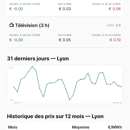
€ -0.00
€ 0.03
€ 0.06
📺
Télévision (3 h)
0.6
€ -0.00
€ 0.05
€ 0.10
31 derniers jours
—
Lyon
€
153
€
50
2026-07-11
2026-08-09
Historique des prix sur 12 mois
—
Lyon
Mois
Moyenne
€/MWh