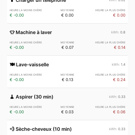
📱
Charger un téléphone
€ -0.00
€ 0.00
€ 0.00
👕
Machine à laver
0.8
€ -0.00
€ 0.07
€ 0.14
🍽️
Lave-vaisselle
1.4
€ -0.00
€ 0.13
€ 0.24
🧹
Aspirer (30 min)
0.33
€ -0.00
€ 0.03
€ 0.06
💨
Sèche-cheveux (10 min)
0.33