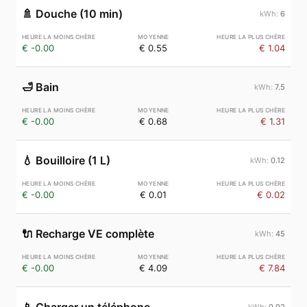
🚿
Douche (10 min)
6
€ -0.00
€ 0.55
€ 1.04
🛁
Bain
7.5
€ -0.00
€ 0.68
€ 1.31
💧
Bouilloire (1 L)
0.12
€ -0.00
€ 0.01
€ 0.02
🔌
Recharge VE complète
45
€ -0.00
€ 4.09
€ 7.84
0.02