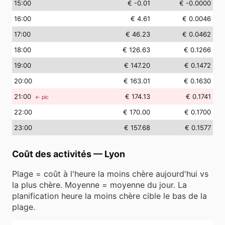
15
:00
€ -0.01
€ -0.0000
16
:00
€ 4.61
€ 0.0046
17
:00
€ 46.23
€ 0.0462
18
:00
€ 126.63
€ 0.1266
19
:00
€ 147.20
€ 0.1472
20
:00
€ 163.01
€ 0.1630
21
:00
€ 174.13
€ 0.1741
← pic
22
:00
€ 170.00
€ 0.1700
23
:00
€ 157.68
€ 0.1577
Coût des activités
—
Lyon
Plage = coût à l'heure la moins chère aujourd'hui vs
la plus chère. Moyenne = moyenne du jour. La
planification heure la moins chère cible le bas de la
plage.