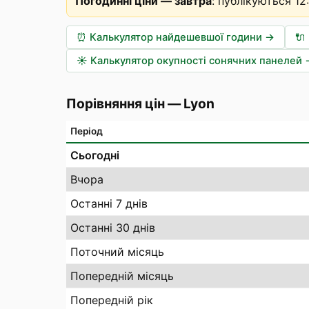
Погодинні ціни — завтра
:
публікуються 12
⏰
Калькулятор найдешевшої години
→
🔌
☀️
Калькулятор окупності сонячних панелей
Порівняння цін
—
Lyon
Період
Сьогодні
Вчора
Останні 7 днів
Останні 30 днів
Поточний місяць
Попередній місяць
Попередній рік