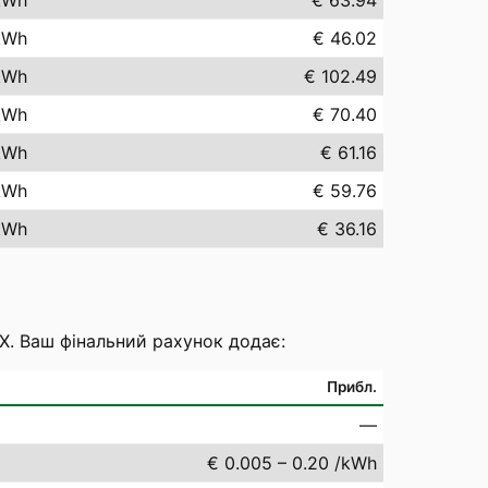
kWh
€ 63.94
kWh
€ 46.02
kWh
€ 102.49
kWh
€ 70.40
kWh
€ 61.16
kWh
€ 59.76
kWh
€ 36.16
EX. Ваш фінальний рахунок додає:
Прибл.
—
€ 0.005 – 0.20 /kWh