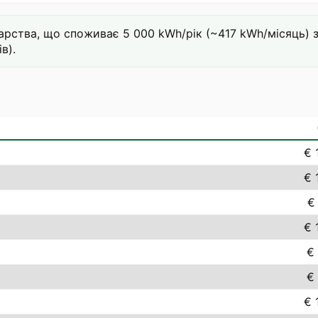
ства, що споживає 5 000 kWh/рік (~417 kWh/місяць) за 
в).
€ 
€ 
€
€ 
€ 
€ 
€ 