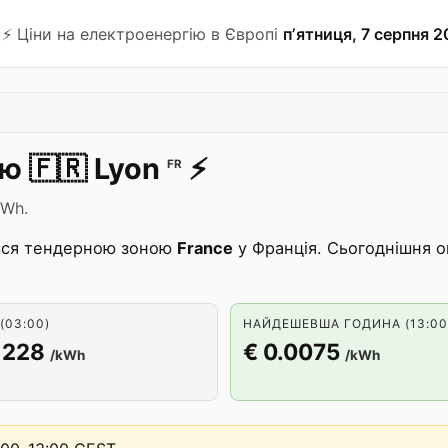
⚡️ Ціни на електроенергію в Європі
пʼятниця, 7 серпня 2
ію
🇫🇷
Lyon
⚡️
FR
kWh.
ься тендерною зоною
France
у Франція. Сьогоднішня о
(03:00)
НАЙДЕШЕВША ГОДИНА (13:00
1228
€ 0.0075
/kWh
/kWh