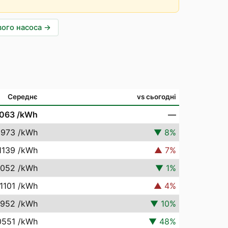
вого насоса
→
Середнє
vs сьогодні
1063
/kWh
—
0973
/kWh
▼
8
%
1139
/kWh
▲
7
%
1052
/kWh
▼
1
%
1101
/kWh
▲
4
%
0952
/kWh
▼
10
%
0551
/kWh
▼
48
%