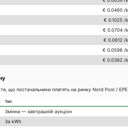
€ 0.0639
/
€ 0.0460
/
€ 0.1025
/
€ 0.0704
/
€ 0.0612
/
€ 0.0598
/
€ 0.0362
/
ну
 те, що постачальники платять на ринку Nord Pool / EP
Тип
Змінна — завтрашній аукціон
За kWh