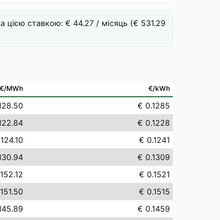
цією ставкою: € 44.27 / місяць (€ 531.29
€/MWh
€/kWh
128.50
€ 0.1285
122.84
€ 0.1228
 124.10
€ 0.1241
130.94
€ 0.1309
152.12
€ 0.1521
151.50
€ 0.1515
145.89
€ 0.1459