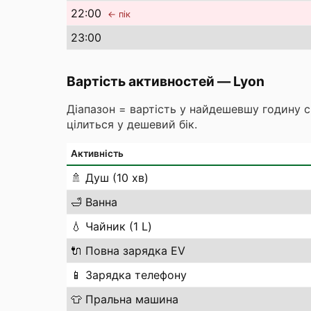
22
:00
← пік
23
:00
Вартість активностей
—
Lyon
Діапазон = вартість у найдешевшу годину 
цілиться у дешевий бік.
Активність
🚿
Душ (10 хв)
🛁
Ванна
💧
Чайник (1 L)
🔌
Повна зарядка EV
📱
Зарядка телефону
👕
Пральна машина