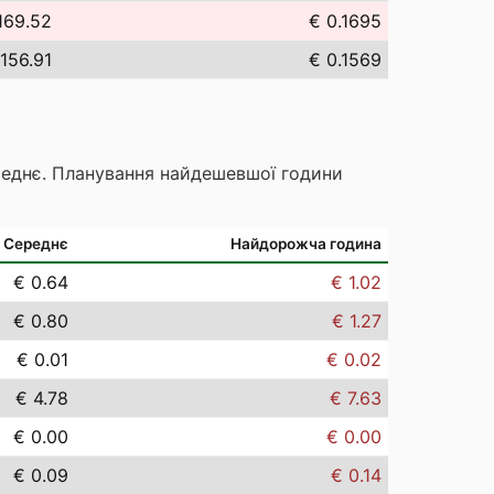
169.52
€ 0.1695
156.91
€ 0.1569
реднє. Планування найдешевшої години
Середнє
Найдорожча година
€ 0.64
€ 1.02
€ 0.80
€ 1.27
€ 0.01
€ 0.02
€ 4.78
€ 7.63
€ 0.00
€ 0.00
€ 0.09
€ 0.14