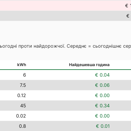
€ 
€ 
сьогодні проти найдорожчої. Середнє = сьогоднішнє се
kWh
Найдешевша година
6
€ 0.04
7.5
€ 0.06
0.12
€ 0.00
45
€ 0.34
0.02
€ 0.00
0.8
€ 0.01