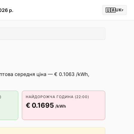
026 р.
🇺🇦
UK
▾
птова середня ціна — € 0.1063 /kWh,
)
НАЙДОРОЖЧА ГОДИНА (22:00)
€ 0.1695
/kWh