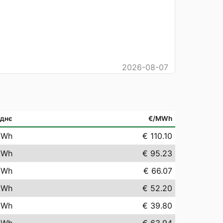
2026-08-07
днє
€/MWh
kWh
€ 110.10
kWh
€ 95.23
kWh
€ 66.07
kWh
€ 52.20
kWh
€ 39.80