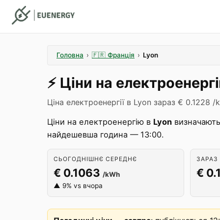
Головна
›
🇫🇷
Франція
›
Lyon
⚡️
Ціни на електроенерг
Ціна електроенергії в Lyon зараз € 0.1228 /
Ціни на електроенергію в
Lyon
визначают
найдешевша година — 13:00.
СЬОГОДНІШНЄ СЕРЕДНЄ
ЗАРАЗ 
€ 0.1063
€ 0.
/kWh
▲ 9% vs вчора