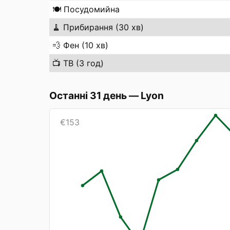
🍽️
Посудомийна
🧹
Прибирання (30 хв)
💨
Фен (10 хв)
📺
ТВ (3 год)
Останні 31 день
—
Lyon
€
153