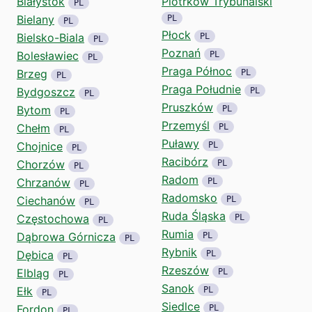
Białystok
Piotrków Trybunalski
PL
Bielany
PL
PL
Płock
Bielsko-Biala
PL
PL
Poznań
Bolesławiec
PL
PL
Praga Północ
Brzeg
PL
PL
Praga Południe
Bydgoszcz
PL
PL
Pruszków
Bytom
PL
PL
Przemyśl
Chełm
PL
PL
Puławy
Chojnice
PL
PL
Racibórz
Chorzów
PL
PL
Radom
Chrzanów
PL
PL
Radomsko
Ciechanów
PL
PL
Ruda Śląska
Częstochowa
PL
PL
Rumia
Dąbrowa Górnicza
PL
PL
Rybnik
Dębica
PL
PL
Rzeszów
Elbląg
PL
PL
Sanok
Ełk
PL
PL
Siedlce
Fordon
PL
PL