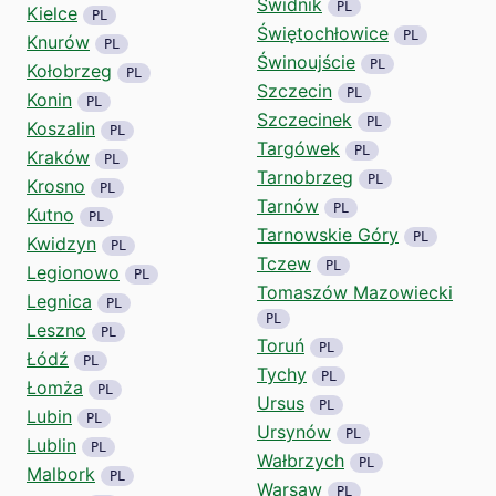
Świdnik
PL
Kielce
PL
Świętochłowice
PL
Knurów
PL
Świnoujście
PL
Kołobrzeg
PL
Szczecin
PL
Konin
PL
Szczecinek
PL
Koszalin
PL
Targówek
PL
Kraków
PL
Tarnobrzeg
PL
Krosno
PL
Tarnów
PL
Kutno
PL
Tarnowskie Góry
PL
Kwidzyn
PL
Tczew
PL
Legionowo
PL
Tomaszów Mazowiecki
Legnica
PL
PL
Leszno
PL
Toruń
PL
Łódź
PL
Tychy
PL
Łomża
PL
Ursus
PL
Lubin
PL
Ursynów
PL
Lublin
PL
Wałbrzych
PL
Malbork
PL
Warsaw
PL