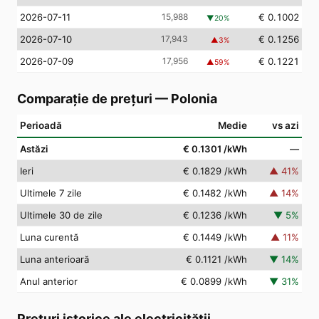
2026-07-11
15,988
€ 0.1002
▼
20
%
2026-07-10
17,943
€ 0.1256
▲
3
%
2026-07-09
17,956
€ 0.1221
▲
59
%
Comparație de prețuri
—
Polonia
Perioadă
Medie
vs azi
Astăzi
€ 0.1301
/kWh
—
Ieri
€ 0.1829
/kWh
▲
41
%
Ultimele 7 zile
€ 0.1482
/kWh
▲
14
%
Ultimele 30 de zile
€ 0.1236
/kWh
▼
5
%
Luna curentă
€ 0.1449
/kWh
▲
11
%
Luna anterioară
€ 0.1121
/kWh
▼
14
%
Anul anterior
€ 0.0899
/kWh
▼
31
%
Prețuri istorice ale electricității