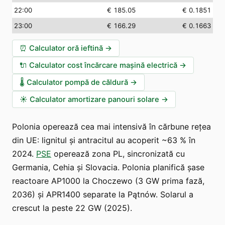
22:00
€ 185.05
€ 0.1851
23:00
€ 166.29
€ 0.1663
⏰
Calculator oră ieftină
→
🔌
Calculator cost încărcare mașină electrică
→
🌡️
Calculator pompă de căldură
→
☀️
Calculator amortizare panouri solare
→
Polonia operează cea mai intensivă în cărbune rețea
din UE: lignitul și antracitul au acoperit ~63 % în
2024.
PSE
operează zona PL, sincronizată cu
Germania, Cehia și Slovacia. Polonia planifică șase
reactoare AP1000 la Choczewo (3 GW prima fază,
2036) și APR1400 separate la Pątnów. Solarul a
crescut la peste 22 GW (2025).