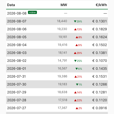
Data
MW
€/kWh
mâine
—
—
2026-08-08
2026-08-07
18,440
€ 0.1301
▼
29
%
2026-08-06
19,230
€ 0.1829
▲
13
%
2026-08-05
19,161
€ 0.1624
▲
8
%
2026-08-04
19,416
€ 0.1502
▲
9
%
2026-08-03
18,141
€ 0.1381
▲
29
%
2026-08-02
14,791
€ 0.1070
▼
25
%
2026-08-01
16,567
€ 0.1435
▼
6
%
2026-07-31
19,386
€ 0.1531
▲
21
%
2026-07-30
19,183
€ 0.1266
▼
1
%
2026-07-29
18,638
€ 0.1281
▲
14
%
2026-07-28
17,518
€ 0.1120
▲
22
%
2026-07-27
17,367
€ 0.0916
▲
2
%