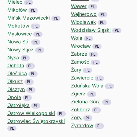
Mielec
PL
Wawer
PL
Mikołów
PL
Wejherowo
PL
Mińsk Mazowiecki
PL
Włocławek
PL
Mokotów
PL
Wodzisław Śląski
PL
Mysłowice
PL
Wola
PL
Nowa Sól
PL
Wrocław
PL
Nowy Sącz
PL
Zabrze
PL
Nysa
PL
Zamość
PL
Ochota
PL
Żary
PL
Oleśnica
PL
Zawiercie
PL
Olkusz
PL
Zduńska Wola
PL
Olsztyn
PL
Zgierz
PL
Opole
PL
Zielona Góra
PL
Ostrołęka
PL
Żoliborz
PL
Ostrów Wielkopolski
PL
Żory
PL
Ostrowiec Świętokrzyski
Żyrardów
PL
PL