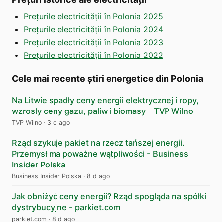
Prețurile electricității în Polonia 2025
Prețurile electricității în Polonia 2024
Prețurile electricității în Polonia 2023
Prețurile electricității în Polonia 2022
Cele mai recente știri energetice din Polonia
Na Litwie spadły ceny energii elektrycznej i ropy,
wzrosły ceny gazu, paliw i biomasy - TVP Wilno
TVP Wilno
·
3 d ago
Rząd szykuje pakiet na rzecz tańszej energii.
Przemysł ma poważne wątpliwości - Business
Insider Polska
Business Insider Polska
·
8 d ago
Jak obniżyć ceny energii? Rząd spogląda na spółki
dystrybucyjne - parkiet.com
parkiet.com
·
8 d ago