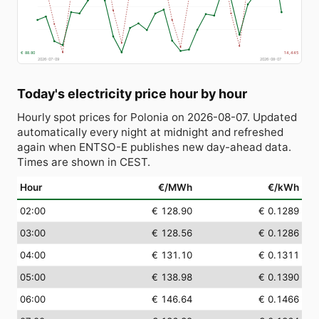
€ 88.80
14,445
2026-07-09
2026-08-07
Today's electricity price hour by hour
Hourly spot prices for Polonia on 2026-08-07. Updated
automatically every night at midnight and refreshed
again when ENTSO-E publishes new day-ahead data.
Times are shown in CEST.
Hour
€/MWh
€/kWh
02:00
€ 128.90
€ 0.1289
03:00
€ 128.56
€ 0.1286
04:00
€ 131.10
€ 0.1311
05:00
€ 138.98
€ 0.1390
06:00
€ 146.64
€ 0.1466