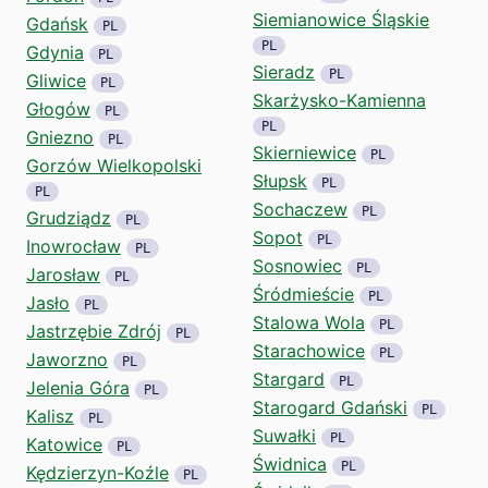
Siemianowice Śląskie
Gdańsk
PL
PL
Gdynia
PL
Sieradz
PL
Gliwice
PL
Skarżysko-Kamienna
Głogów
PL
PL
Gniezno
PL
Skierniewice
PL
Gorzów Wielkopolski
Słupsk
PL
PL
Sochaczew
PL
Grudziądz
PL
Sopot
PL
Inowrocław
PL
Sosnowiec
PL
Jarosław
PL
Śródmieście
PL
Jasło
PL
Stalowa Wola
PL
Jastrzębie Zdrój
PL
Starachowice
PL
Jaworzno
PL
Stargard
PL
Jelenia Góra
PL
Starogard Gdański
PL
Kalisz
PL
Suwałki
PL
Katowice
PL
Świdnica
PL
Kędzierzyn-Koźle
PL