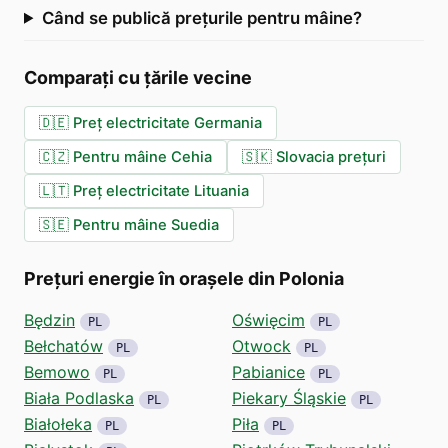
Când se publică prețurile pentru mâine?
Comparați cu țările vecine
🇩🇪
Preț electricitate Germania
🇨🇿
Pentru mâine Cehia
🇸🇰
Slovacia prețuri
🇱🇹
Preț electricitate Lituania
🇸🇪
Pentru mâine Suedia
Prețuri energie în orașele din Polonia
Będzin
Oświęcim
PL
PL
Bełchatów
Otwock
PL
PL
Bemowo
Pabianice
PL
PL
Biała Podlaska
Piekary Śląskie
PL
PL
Białołeka
Piła
PL
PL