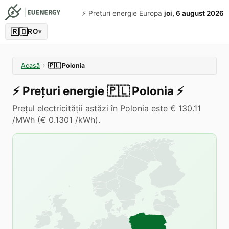
⚡️ Prețuri energie Europa
joi, 6 august 2026
🇷🇴
RO
▾
Acasă
›
🇵🇱
Polonia
⚡️
Prețuri energie
🇵🇱
Polonia
⚡️
Prețul electricității astăzi în Polonia este € 130.11
/MWh (€ 0.1301 /kWh).