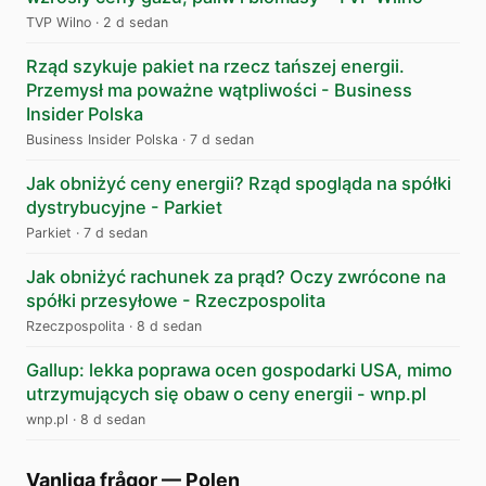
TVP Wilno
·
2 d sedan
Rząd szykuje pakiet na rzecz tańszej energii.
Przemysł ma poważne wątpliwości - Business
Insider Polska
Business Insider Polska
·
7 d sedan
Jak obniżyć ceny energii? Rząd spogląda na spółki
dystrybucyjne - Parkiet
Parkiet
·
7 d sedan
Jak obniżyć rachunek za prąd? Oczy zwrócone na
spółki przesyłowe - Rzeczpospolita
Rzeczpospolita
·
8 d sedan
Gallup: lekka poprawa ocen gospodarki USA, mimo
utrzymujących się obaw o ceny energii - wnp.pl
wnp.pl
·
8 d sedan
Vanliga frågor
—
Polen