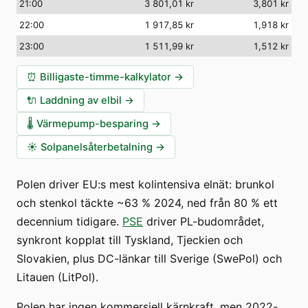
21:00
3 801,01 kr
3,801 kr
22:00
1 917,85 kr
1,918 kr
23:00
1 511,99 kr
1,512 kr
⏰
Billigaste-timme-kalkylator
→
🔌
Laddning av elbil
→
🌡️
Värmepump-besparing
→
☀️
Solpanelsåterbetalning
→
Polen driver EU:s mest kolintensiva elnät: brunkol
och stenkol täckte ~63 % 2024, ned från 80 % ett
decennium tidigare.
PSE
driver PL-budområdet,
synkront kopplat till Tyskland, Tjeckien och
Slovakien, plus DC-länkar till Sverige (SwePol) och
Litauen (LitPol).
Polen har ingen kommersiell kärnkraft, men 2022-