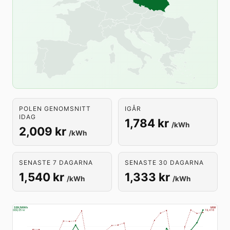
POLEN GENOMSNITT
IGÅR
IDAG
1,784 kr
/kWh
2,009 kr
/kWh
SENASTE 7 DAGARNA
SENASTE 30 DAGARNA
1,540 kr
1,333 kr
/kWh
/kWh
SEK/MWh
MW
2 009,05 kr
19,416