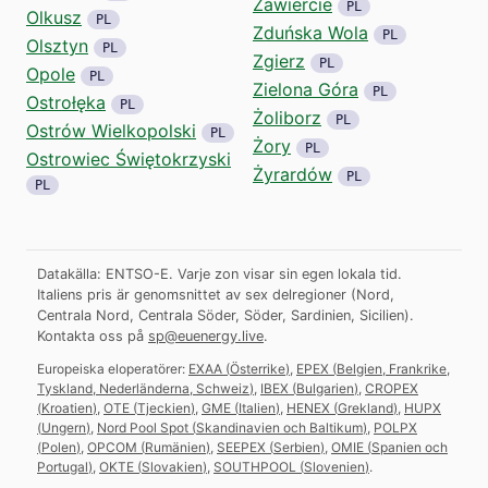
Zawiercie
PL
Olkusz
PL
Zduńska Wola
PL
Olsztyn
PL
Zgierz
PL
Opole
PL
Zielona Góra
PL
Ostrołęka
PL
Żoliborz
PL
Ostrów Wielkopolski
PL
Żory
PL
Ostrowiec Świętokrzyski
Żyrardów
PL
PL
Datakälla: ENTSO-E. Varje zon visar sin egen lokala tid.
Italiens pris är genomsnittet av sex delregioner (Nord,
Centrala Nord, Centrala Söder, Söder, Sardinien, Sicilien).
Kontakta oss på
sp@euenergy.live
.
Europeiska eloperatörer:
EXAA
(
Österrike
)
,
EPEX
(
Belgien, Frankrike,
Tyskland, Nederländerna, Schweiz
)
,
IBEX
(
Bulgarien
)
,
CROPEX
(
Kroatien
)
,
OTE
(
Tjeckien
)
,
GME
(
Italien
)
,
HENEX
(
Grekland
)
,
HUPX
(
Ungern
)
,
Nord Pool Spot
(
Skandinavien och Baltikum
)
,
POLPX
(
Polen
)
,
OPCOM
(
Rumänien
)
,
SEEPEX
(
Serbien
)
,
OMIE
(
Spanien och
Portugal
)
,
OKTE
(
Slovakien
)
,
SOUTHPOOL
(
Slovenien
)
.