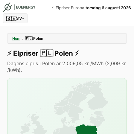
⚡️ Elpriser Europa
torsdag 6 augusti 2026
🇸🇪
SV
▾
Hem
›
🇵🇱
Polen
⚡️
Elpriser
🇵🇱
Polen
⚡️
Dagens elpris i Polen är 2 009,05 kr /MWh (2,009 kr
/kWh).