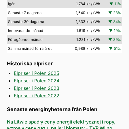
Igår
1,784 kr
/kWh
▼
11
%
Senaste 7 dagarna
1,540 kr
/kWh
▼
23
%
Senaste 30 dagarna
1,333 kr
/kWh
▼
34
%
Innevarande månad
1,619 kr
/kWh
▼
19
%
Föregående månad
1,231 kr
/kWh
▼
39
%
Samma månad förra året
0,988 kr
/kWh
▼
51
%
Historiska elpriser
Elpriser i Polen 2025
Elpriser i Polen 2024
Elpriser i Polen 2023
Elpriser i Polen 2022
Senaste energinyheterna från Polen
Na Litwie spadły ceny energii elektrycznej i ropy,
wzrosły ceny gazu, paliw i biomasy - TVP Wilno