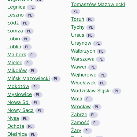
Tomaszów Mazowiecki
Legnica
PL
PL
Leszno
PL
Toruń
PL
Łódź
PL
Tychy
PL
Łomża
PL
Ursus
PL
Lubin
PL
Ursynów
PL
Lublin
PL
Wałbrzych
PL
Malbork
PL
Warszawa
PL
Mielec
PL
Wawer
PL
Mikołów
PL
Wejherowo
PL
Mińsk Mazowiecki
PL
Włocławek
PL
Mokotów
PL
Wodzisław Śląski
PL
Mysłowice
PL
Wola
PL
Nowa Sól
PL
Wrocław
PL
Nowy Sącz
PL
Zabrze
PL
Nysa
PL
Zamość
PL
Ochota
PL
Żary
PL
Oleśnica
PL