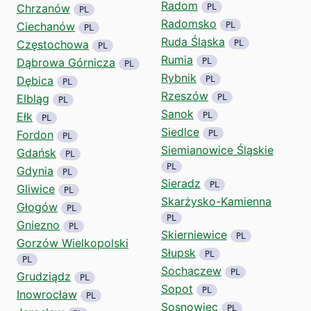
Radom
Chrzanów
PL
PL
Radomsko
Ciechanów
PL
PL
Ruda Śląska
Częstochowa
PL
PL
Rumia
Dąbrowa Górnicza
PL
PL
Rybnik
Dębica
PL
PL
Rzeszów
Elbląg
PL
PL
Sanok
Ełk
PL
PL
Siedlce
Fordon
PL
PL
Siemianowice Śląskie
Gdańsk
PL
PL
Gdynia
PL
Sieradz
PL
Gliwice
PL
Skarżysko-Kamienna
Głogów
PL
PL
Gniezno
PL
Skierniewice
PL
Gorzów Wielkopolski
Słupsk
PL
PL
Sochaczew
PL
Grudziądz
PL
Sopot
PL
Inowrocław
PL
Sosnowiec
PL