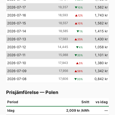
2026-07-17
19,357
1,562 kr
▼
10
%
2026-07-16
18,593
1,743 kr
▲
12
%
2026-07-15
18,557
1,562 kr
▲
10
%
2026-07-14
18,585
1,415 kr
▼
1
%
2026-07-13
17,583
1,430 kr
▲
35
%
2026-07-12
14,445
1,058 kr
▼
4
%
2026-07-11
15,988
1,101 kr
▼
20
%
2026-07-10
17,943
1,380 kr
▲
3
%
2026-07-09
17,956
1,342 kr
▲
59
%
2026-07-08
17,606
0,842 kr
▼
33
%
Prisjämförelse
—
Polen
Period
Snitt
vs idag
Idag
2,009 kr
/kWh
—