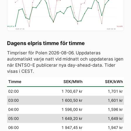
842,07 kr
14,445
2026-07-08
2026-08-06
Dagens elpris timme för timme
Timpriser för Polen 2026-08-06. Uppdateras
automatiskt varje natt vid midnatt och uppdateras igen
när ENTSO-E publicerar nya day-ahead-data. Tider
visas i CEST.
Timme
SEK/MWh
SEK/kWh
02:00
1 700,67 kr
1,701 kr
03:00
1 600,50 kr
1,601 kr
04:00
1 596,00 kr
1,596 kr
05:00
1 649,20 kr
1,649 kr
06:00
1 947,45 kr
1,947 kr