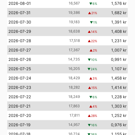
2026-08-01
16,567
1,576 kr
▼
6
%
2026-07-31
19,386
1,682 kr
▲
21
%
2026-07-30
19,183
1,391 kr
▼
1
%
2026-07-29
18,638
1,408 kr
▲
14
%
2026-07-28
17,518
1,231 kr
▲
22
%
2026-07-27
17,367
1,007 kr
▲
2
%
2026-07-26
14,735
0,991 kr
▼
10
%
2026-07-25
16,205
1,107 kr
▼
24
%
2026-07-24
18,429
1,458 kr
▲
3
%
2026-07-23
18,282
1,414 kr
▲
15
%
2026-07-22
18,249
1,228 kr
▼
6
%
2026-07-21
17,863
1,303 kr
▲
4
%
2026-07-20
17,811
1,252 kr
▲
28
%
2026-07-19
14,957
0,976 kr
▼
16
%
2026-07-18
16,724
1,155 kr
▼
26
%