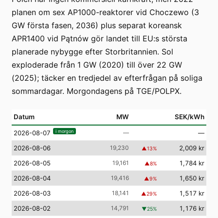
planen om sex AP1000-reaktorer vid Choczewo (3
GW första fasen, 2036) plus separat koreansk
APR1400 vid Pątnów gör landet till EU:s största
planerade nybygge efter Storbritannien. Sol
exploderade från 1 GW (2020) till över 22 GW
(2025); täcker en tredjedel av efterfrågan på soliga
sommardagar. Morgondagens på TGE/POLPX.
Datum
MW
SEK/kWh
i morgon
—
—
2026-08-07
2026-08-06
19,230
2,009 kr
▲
13
%
2026-08-05
19,161
1,784 kr
▲
8
%
2026-08-04
19,416
1,650 kr
▲
9
%
2026-08-03
18,141
1,517 kr
▲
29
%
2026-08-02
14,791
1,176 kr
▼
25
%