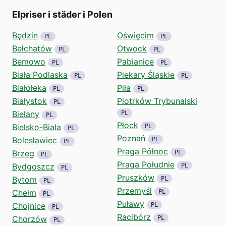
Elpriser i städer i Polen
Będzin
Oświęcim
PL
PL
Bełchatów
Otwock
PL
PL
Bemowo
Pabianice
PL
PL
Biała Podlaska
Piekary Śląskie
PL
PL
Białołeka
Piła
PL
PL
Białystok
Piotrków Trybunalski
PL
Bielany
PL
PL
Płock
Bielsko-Biala
PL
PL
Poznań
Bolesławiec
PL
PL
Praga Północ
Brzeg
PL
PL
Praga Południe
Bydgoszcz
PL
PL
Pruszków
Bytom
PL
PL
Przemyśl
Chełm
PL
PL
Puławy
Chojnice
PL
PL
Racibórz
Chorzów
PL
PL