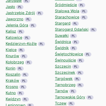
Jarosław
PL
Śródmieście
PL
Jasło
PL
Stalowa Wola
PL
Jastrzębie Zdrój
PL
Starachowice
PL
Jaworzno
PL
Stargard
PL
Jelenia Góra
PL
Starogard Gdański
PL
Kalisz
PL
Suwałki
PL
Katowice
PL
Świdnica
PL
Kędzierzyn-Koźle
PL
Świdnik
PL
Kielce
PL
Świętochłowice
PL
Knurów
PL
Świnoujście
PL
Kołobrzeg
PL
Szczecin
PL
Konin
PL
Szczecinek
PL
Koszalin
PL
Targówek
PL
Kraków
PL
Tarnobrzeg
PL
Krosno
PL
Tarnów
PL
Kutno
PL
Tarnowskie Góry
PL
Kwidzyn
PL
Tczew
PL
Legionowo
PL