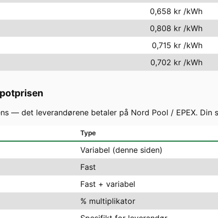
0,658 kr
/kWh
0,808 kr
/kWh
0,715 kr
/kWh
0,702 kr
/kWh
spotprisen
 — det leverandørene betaler på Nord Pool / EPEX. Din slu
Type
Variabel (denne siden)
Fast
Fast + variabel
% multiplikator