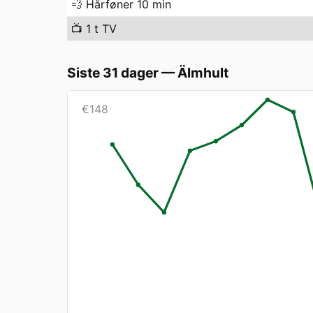
💨
Hårføner 10 min
📺
1 t TV
Siste 31 dager
—
Älmhult
€
148