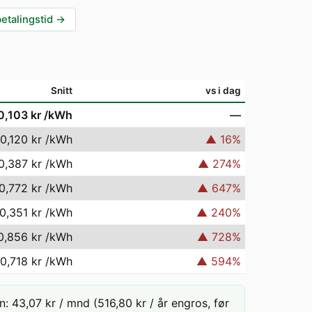
betalingstid
→
Snitt
vs i dag
0,103 kr
/kWh
—
0,120 kr
/kWh
▲
16
%
0,387 kr
/kWh
▲
274
%
0,772 kr
/kWh
▲
647
%
0,351 kr
/kWh
▲
240
%
0,856 kr
/kWh
▲
728
%
0,718 kr
/kWh
▲
594
%
 43,07 kr / mnd (516,80 kr / år engros, før