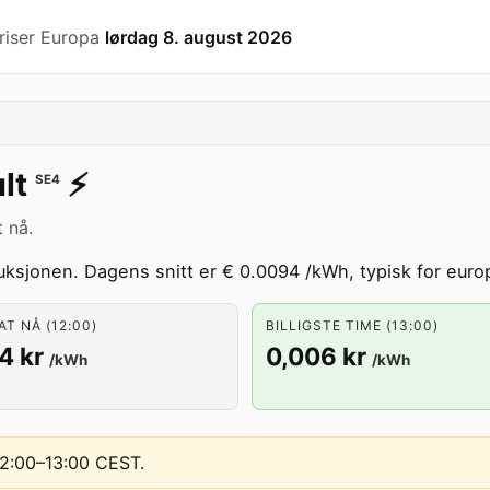
riser Europa
lørdag 8. august 2026
lt
⚡️
SE4
 nå.
ksjonen. Dagens snitt er € 0.0094 /kWh, typisk for euro
T NÅ (12:00)
BILLIGSTE TIME (13:00)
4 kr
0,006 kr
/kWh
/kWh
 12:00–13:00 CEST
.