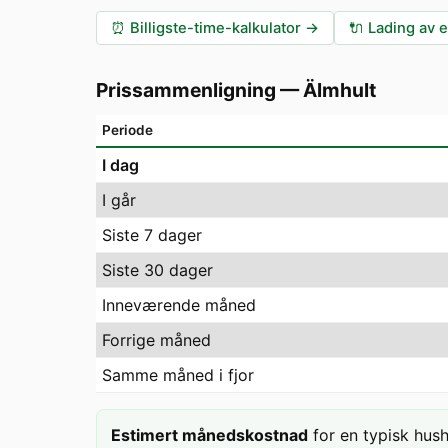
⏰
Billigste-time-kalkulator
→
🔌
Lading av e
Prissammenligning
—
Älmhult
Periode
I dag
I går
Siste 7 dager
Siste 30 dager
Inneværende måned
Forrige måned
Samme måned i fjor
Estimert månedskostnad
for en typisk hus