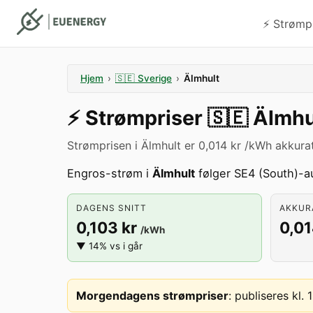
⚡️ Strømp
Hjem
›
🇸🇪
Sverige
›
Älmhult
⚡️
Strømpriser
🇸🇪
Älmhu
Strømprisen i Älmhult er 0,014 kr /kWh akkurat
Engros-strøm i
Älmhult
følger SE4 (South)-au
DAGENS SNITT
AKKURA
0,103 kr
0,01
/kWh
▼ 14% vs i går
Morgendagens strømpriser
:
publiseres kl.