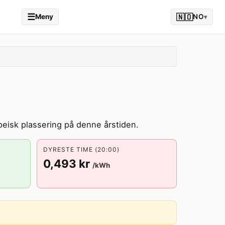
☰
🇳🇴
Meny
NO
▾
peisk plassering på denne årstiden.
DYRESTE TIME (20:00)
0,493 kr
/kWh