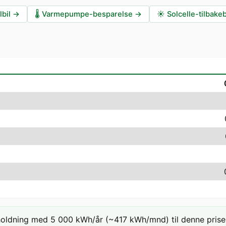
lbil
→
🌡️
Varmepumpe-besparelse
→
☀️
Solcelle-tilbake
holdning med 5 000 kWh/år (~417 kWh/mnd) til denne prisen: