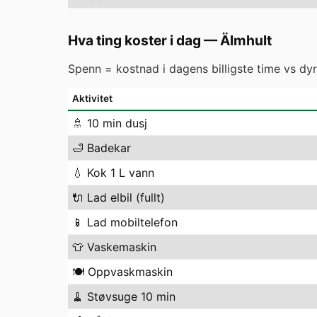
Hva ting koster i dag
—
Älmhult
Spenn = kostnad i dagens billigste time vs dyre
Aktivitet
🚿
10 min dusj
🛁
Badekar
💧
Kok 1 L vann
🔌
Lad elbil (fullt)
📱
Lad mobiltelefon
👕
Vaskemaskin
🍽️
Oppvaskmaskin
🧹
Støvsuge 10 min