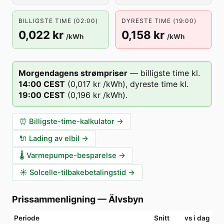
BILLIGSTE TIME (02:00)
DYRESTE TIME (19:00)
0,022 kr
0,158 kr
/kWh
/kWh
Morgendagens strømpriser
—
billigste time kl.
14
:00
CEST
(
0,017 kr
/kWh),
dyreste time kl.
19
:00
CEST
(
0,196 kr
/kWh).
⏰
Billigste-time-kalkulator
→
🔌
Lading av elbil
→
🌡️
Varmepumpe-besparelse
→
☀️
Solcelle-tilbakebetalingstid
→
Prissammenligning
—
Älvsbyn
Periode
Snitt
vs i dag