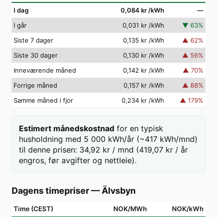
I dag
0,084 kr
/kWh
—
I går
0,031 kr
/kWh
▼
63
%
Siste 7 dager
0,135 kr
/kWh
▲
62
%
Siste 30 dager
0,130 kr
/kWh
▲
56
%
Inneværende måned
0,142 kr
/kWh
▲
70
%
Forrige måned
0,157 kr
/kWh
▲
88
%
Samme måned i fjor
0,234 kr
/kWh
▲
179
%
Estimert månedskostnad
for en typisk
husholdning med 5 000 kWh/år (~417 kWh/mnd)
til denne prisen: 34,92 kr / mnd (419,07 kr / år
engros, før avgifter og nettleie).
Dagens timepriser
—
Älvsbyn
Time (CEST)
NOK/MWh
NOK/kWh