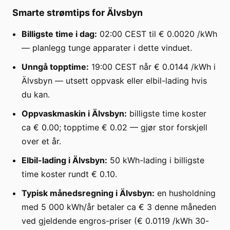
Smarte strømtips for Älvsbyn
Billigste time i dag:
02:00 CEST til € 0.0020 /kWh
— planlegg tunge apparater i dette vinduet.
Unngå topptime:
19:00 CEST når € 0.0144 /kWh i
Älvsbyn — utsett oppvask eller elbil-lading hvis
du kan.
Oppvaskmaskin i Älvsbyn:
billigste time koster
ca € 0.00; topptime € 0.02 — gjør stor forskjell
over et år.
Elbil-lading i Älvsbyn:
50 kWh-lading i billigste
time koster rundt € 0.10.
Typisk månedsregning i Älvsbyn:
en husholdning
med 5 000 kWh/år betaler ca € 3 denne måneden
ved gjeldende engros-priser (€ 0.0119 /kWh 30-