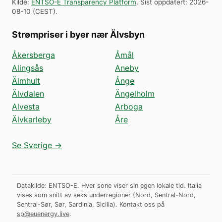
Kilde
:
ENTSO-E Transparency Platform
.
Sist oppdatert
:
2026-
08-10
(
CEST
).
Strømpriser i byer nær Älvsbyn
Åkersberga
Åmål
Alingsås
Aneby
Älmhult
Ånge
Älvdalen
Ängelholm
Alvesta
Arboga
Älvkarleby
Åre
Se Sverige →
Datakilde: ENTSO-E. Hver sone viser sin egen lokale tid. Italia
vises som snitt av seks underregioner (Nord, Sentral-Nord,
Sentral-Sør, Sør, Sardinia, Sicilia).
Kontakt oss på
sp@euenergy.live
.