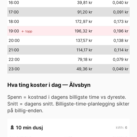
16
:00
39,81 kr
0,040 kr
17
:00
91,20 kr
0,091 kr
18
:00
172,97 kr
0,173 kr
19
:00
196,32 kr
0,196 kr
← topp
20
:00
137,57 kr
0,138 kr
21
:00
114,17 kr
0,114 kr
22
:00
79,18 kr
0,079 kr
23
:00
49,36 kr
0,049 kr
Hva ting koster i dag
—
Älvsbyn
Spenn = kostnad i dagens billigste time vs dyreste.
Snitt = dagens snitt. Billigste-time-planlegging sikter
på billig-enden.
🚿
10 min dusj
6