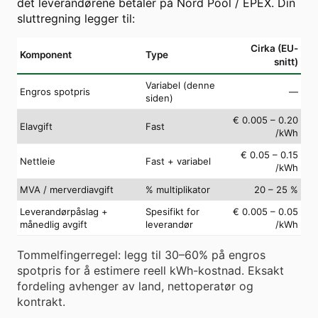
det leverandørene betaler på Nord Pool / EPEX. Din
sluttregning legger til:
Cirka (EU-
Komponent
Type
snitt)
Variabel (denne
Engros spotpris
—
siden)
€ 0.005 – 0.20
Elavgift
Fast
/kWh
€ 0.05 – 0.15
Nettleie
Fast + variabel
/kWh
MVA / merverdiavgift
% multiplikator
20 – 25 %
Leverandørpåslag +
Spesifikt for
€ 0.005 – 0.05
månedlig avgift
leverandør
/kWh
Tommelfingerregel: legg til 30–60% på engros
spotpris for å estimere reell kWh-kostnad. Eksakt
fordeling avhenger av land, nettoperatør og
kontrakt.