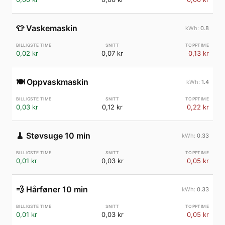
👕
Vaskemaskin
0.8
0,02 kr
0,07 kr
0,13 kr
🍽️
Oppvaskmaskin
1.4
0,03 kr
0,12 kr
0,22 kr
🧹
Støvsuge 10 min
0.33
0,01 kr
0,03 kr
0,05 kr
💨
Hårføner 10 min
0.33
0,01 kr
0,03 kr
0,05 kr