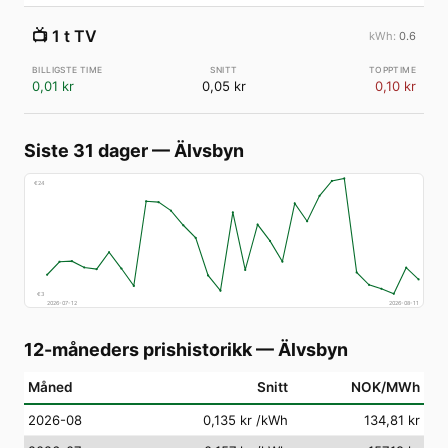
📺
1 t TV
0.6
0,01 kr
0,05 kr
0,10 kr
Siste 31 dager
—
Älvsbyn
€
24
€
3
2026-07-12
2026-08-11
12-måneders prishistorikk
—
Älvsbyn
Måned
Snitt
NOK/MWh
2026-08
0,135 kr
/kWh
134,81 kr