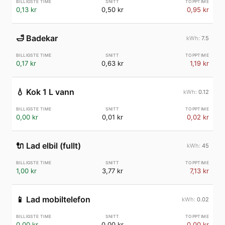
0,13 kr
0,50 kr
0,95 kr
🛁
Badekar
7.5
0,17 kr
0,63 kr
1,19 kr
💧
Kok 1 L vann
0.12
0,00 kr
0,01 kr
0,02 kr
🔌
Lad elbil (fullt)
45
1,00 kr
3,77 kr
7,13 kr
📱
Lad mobiltelefon
0.02
0,00 kr
0,00 kr
0,00 kr