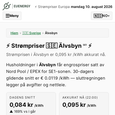
⚡️ Strømpriser Europa
mandag 10. august 2026
☰
🇳🇴
Meny
NO
▾
Hjem
›
🇸🇪
Sverige
›
Älvsbyn
⚡️
Strømpriser
🇸🇪
Älvsbyn
⚡️
SE1
Strømprisen i Älvsbyn er 0,095 kr /kWh akkurat nå.
Husholdninger i
Älvsbyn
får engrospriser satt av
Nord Pool / EPEX for SE1-sonen. 30-dagers
glidende snitt er € 0.0119 /kWh — sluttregningen
legger på avgifter og nettleie.
DAGENS SNITT
AKKURAT NÅ (22:00)
0,084 kr
0,095 kr
/kWh
/kWh
▲ 169% vs i går