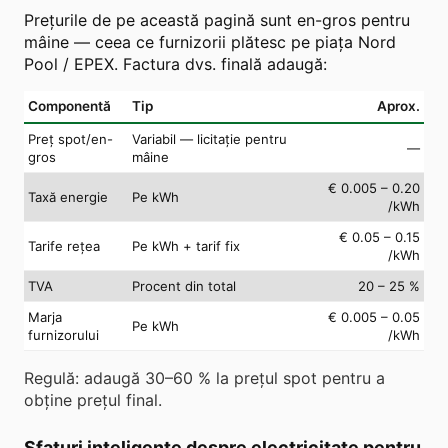
Prețurile de pe această pagină sunt en-gros pentru
mâine — ceea ce furnizorii plătesc pe piața Nord
Pool / EPEX. Factura dvs. finală adaugă:
Componentă
Tip
Aprox.
Preț spot/en-
Variabil — licitație pentru
—
gros
mâine
€ 0.005 – 0.20
Taxă energie
Pe kWh
/kWh
€ 0.05 – 0.15
Tarife rețea
Pe kWh + tarif fix
/kWh
TVA
Procent din total
20 – 25 %
Marja
€ 0.005 – 0.05
Pe kWh
furnizorului
/kWh
Regulă: adaugă 30–60 % la prețul spot pentru a
obține prețul final.
Sfaturi inteligente despre electricitate pentru