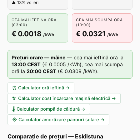
▲ 13% vs ieri
CEA MAI IEFTINĂ ORĂ
CEA MAI SCUMPĂ ORĂ
(03:00)
(19:00)
€ 0.0018
€ 0.0321
/kWh
/kWh
Prețuri orare — mâine
—
cea mai ieftină oră la
13
:00
CEST
(
€ 0.0005
/kWh),
cea mai scumpă
oră la
20
:00
CEST
(
€ 0.0309
/kWh).
⏰
Calculator oră ieftină
→
🔌
Calculator cost încărcare mașină electrică
→
🌡️
Calculator pompă de căldură
→
☀️
Calculator amortizare panouri solare
→
Comparație de prețuri
—
Eskilstuna