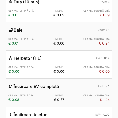
🚿
Duș (10 min)
6
€ 0.01
€ 0.05
€ 0.19
🛁
Baie
7.5
€ 0.01
€ 0.06
€ 0.24
💧
Fierbător (1 L)
0.12
€ 0.00
€ 0.00
€ 0.00
🔌
Încărcare EV completă
45
€ 0.08
€ 0.37
€ 1.44
📱
Încărcare telefon
0.02