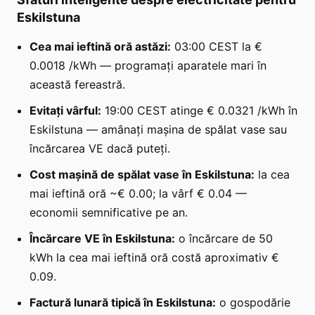
Eskilstuna
Cea mai ieftină oră astăzi:
03:00 CEST la €
0.0018 /kWh — programați aparatele mari în
această fereastră.
Evitați vârful:
19:00 CEST atinge € 0.0321 /kWh în
Eskilstuna — amânați mașina de spălat vase sau
încărcarea VE dacă puteți.
Cost mașină de spălat vase în Eskilstuna:
la cea
mai ieftină oră ~€ 0.00; la vârf € 0.04 —
economii semnificative pe an.
Încărcare VE în Eskilstuna:
o încărcare de 50
kWh la cea mai ieftină oră costă aproximativ €
0.09.
Factură lunară tipică în Eskilstuna:
o gospodărie