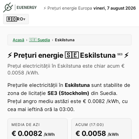
⚡️ Prețuri energie Europa
vineri, 7 august 2026
🇷🇴
RO
▾
Acasă
›
🇸🇪
Suedia
›
Eskilstuna
⚡️
Prețuri energie
🇸🇪
Eskilstuna
⚡️
SE3
Prețul electricității în Eskilstuna este chiar acum €
0.0058 /kWh.
Prețurile electricității în
Eskilstuna
sunt stabilite de
zona de licitație
SE3 (Stockholm)
din Suedia.
Prețul angro mediu astăzi este € 0.0082 /kWh, cu
cea mai ieftină oră la 03:00.
MEDIA DE AZI
ACUM (17:00)
€ 0.0082
€ 0.0058
/kWh
/kWh