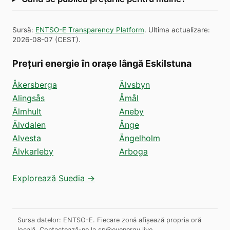
Sursă
:
ENTSO-E Transparency Platform
.
Ultima actualizare
:
2026-08-07
(
CEST
).
Prețuri energie în orașe lângă Eskilstuna
Åkersberga
Älvsbyn
Alingsås
Åmål
Älmhult
Aneby
Älvdalen
Ånge
Alvesta
Ängelholm
Älvkarleby
Arboga
Explorează Suedia →
Sursa datelor: ENTSO-E. Fiecare zonă afișează propria oră
locală.
Contactează-ne la
sp@euenergy.live
.