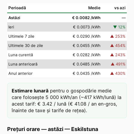
Perioadă
Medie
vs azi
Astăzi
€ 0.0082
/kWh
—
Ieri
€ 0.0073
/kWh
▼
12
%
Ultimele 7 zile
€ 0.0290
/kWh
▲
253
%
Ultimele 30 de zile
€ 0.0455
/kWh
▲
454
%
Luna curentă
€ 0.0282
/kWh
▲
243
%
Luna anterioară
€ 0.0485
/kWh
▲
491
%
Anul anterior
€ 0.0435
/kWh
▲
430
%
Estimare lunară
pentru o gospodărie medie
care folosește 5 000 kWh/an (~417 kWh/lună) la
acest tarif: € 3.42 / lună (€ 41.08 / an en-gros,
înainte de taxe și tarife de rețea).
Prețuri orare — astăzi
—
Eskilstuna