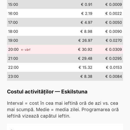
15
:00
€ 0.91
€ 0.0009
16
:00
€ 2.19
€ 0.0022
17
:00
€ 4.97
€ 0.0050
18
:00
€ 8.98
€ 0.0090
19
:00
€ 26.97
€ 0.0270
20
:00
€ 30.92
€ 0.0309
← vârf
21
:00
€ 29.48
€ 0.0295
22
:00
€ 15.32
€ 0.0153
23
:00
€ 8.38
€ 0.0084
Costul activităților
—
Eskilstuna
Interval = cost în cea mai ieftină oră de azi vs. cea
mai scumpă. Medie = media zilei. Programarea oră
ieftină vizează capătul ieftin.