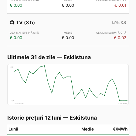
€ 0.00
€ 0.00
€ 0.01
📺
TV (3 h)
0.6
€ 0.00
€ 0.00
€ 0.02
Ultimele 31 de zile
—
Eskilstuna
€
83
€
7
2026-07-09
2026-08-08
Istoric prețuri 12 luni
—
Eskilstuna
Lună
Medie
€/MWh