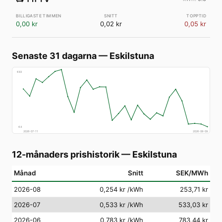
0,00 kr
0,02 kr
0,05 kr
Senaste 31 dagarna
—
Eskilstuna
€
83
€
4
2026-07-11
2026-08-09
12-månaders prishistorik
—
Eskilstuna
Månad
Snitt
SEK/MWh
2026-08
0,254 kr
/kWh
253,71 kr
2026-07
0,533 kr
/kWh
533,03 kr
2026-06
0,783 kr
/kWh
783,44 kr