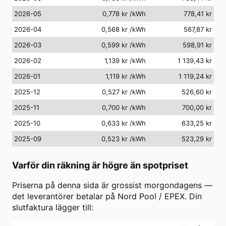
2026-05
0,778 kr
/kWh
778,41 kr
2026-04
0,568 kr
/kWh
567,87 kr
2026-03
0,599 kr
/kWh
598,91 kr
2026-02
1,139 kr
/kWh
1 139,43 kr
2026-01
1,119 kr
/kWh
1 119,24 kr
2025-12
0,527 kr
/kWh
526,60 kr
2025-11
0,700 kr
/kWh
700,00 kr
2025-10
0,633 kr
/kWh
633,25 kr
2025-09
0,523 kr
/kWh
523,29 kr
Varför din räkning är högre än spotpriset
Priserna på denna sida är grossist morgondagens —
det leverantörer betalar på Nord Pool / EPEX. Din
slutfaktura lägger till: