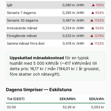
Igår
0,080 kr
/kWh
▲
105
%
Senaste 7 dagarna
0,285 kr
/kWh
▲
634
%
Senaste 30 dagarna
0,467 kr
/kWh
▲
1103
%
Innevarande månad
0,254 kr
/kWh
▲
554
%
Föregående månad
0,533 kr
/kWh
▲
1274
%
Samma månad förra året
0,478 kr
/kWh
▲
1133
%
Uppskattad månadskostnad
för en typisk
hushåll med 5 000 kWh/år (~417 kWh/mån) till
detta pris: 16,17 kr / mån (194,01 kr / år grossist,
före skatter och nätavgift).
Dagens timpriser
—
Eskilstuna
Tid (CEST)
SEK/MWh
SEK/kWh
02
:00
52,95 kr
0,053 kr