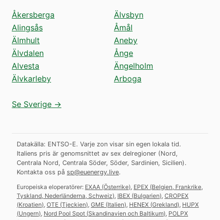
Åkersberga
Älvsbyn
Alingsås
Åmål
Älmhult
Aneby
Älvdalen
Ånge
Alvesta
Ängelholm
Älvkarleby
Arboga
Se Sverige →
Datakälla: ENTSO-E. Varje zon visar sin egen lokala tid.
Italiens pris är genomsnittet av sex delregioner (Nord,
Centrala Nord, Centrala Söder, Söder, Sardinien, Sicilien).
Kontakta oss på
sp@euenergy.live
.
Europeiska eloperatörer:
EXAA
(
Österrike
)
,
EPEX
(
Belgien, Frankrike,
Tyskland, Nederländerna, Schweiz
)
,
IBEX
(
Bulgarien
)
,
CROPEX
(
Kroatien
)
,
OTE
(
Tjeckien
)
,
GME
(
Italien
)
,
HENEX
(
Grekland
)
,
HUPX
(
Ungern
)
,
Nord Pool Spot
(
Skandinavien och Baltikum
)
,
POLPX