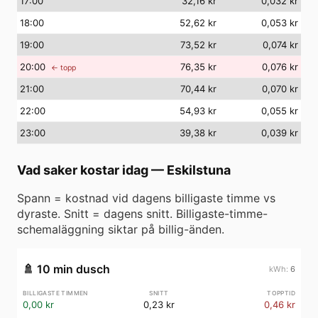
17
:00
32,16 kr
0,032 kr
18
:00
52,62 kr
0,053 kr
19
:00
73,52 kr
0,074 kr
20
:00
76,35 kr
0,076 kr
← topp
21
:00
70,44 kr
0,070 kr
22
:00
54,93 kr
0,055 kr
23
:00
39,38 kr
0,039 kr
Vad saker kostar idag
—
Eskilstuna
Spann = kostnad vid dagens billigaste timme vs
dyraste. Snitt = dagens snitt. Billigaste-timme-
schemaläggning siktar på billig-änden.
🚿
10 min dusch
6
0,00 kr
0,23 kr
0,46 kr