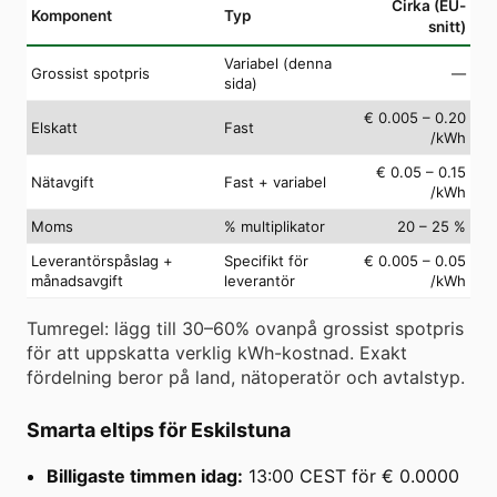
Cirka (EU-
Komponent
Typ
snitt)
Variabel (denna
Grossist spotpris
—
sida)
€ 0.005 – 0.20
Elskatt
Fast
/kWh
€ 0.05 – 0.15
Nätavgift
Fast + variabel
/kWh
Moms
% multiplikator
20 – 25 %
Leverantörspåslag +
Specifikt för
€ 0.005 – 0.05
månadsavgift
leverantör
/kWh
Tumregel: lägg till 30–60% ovanpå grossist spotpris
för att uppskatta verklig kWh-kostnad. Exakt
fördelning beror på land, nätoperatör och avtalstyp.
Smarta eltips för Eskilstuna
Billigaste timmen idag:
13:00 CEST för € 0.0000