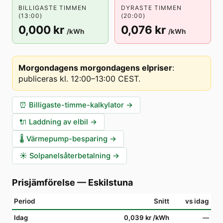
BILLIGASTE TIMMEN
DYRASTE TIMMEN
(13:00)
(20:00)
0,000 kr
0,076 kr
/kWh
/kWh
Morgondagens morgondagens elpriser
:
publiceras kl. 12:00–13:00 CEST
.
⏰
Billigaste-timme-kalkylator
→
🔌
Laddning av elbil
→
🌡️
Värmepump-besparing
→
☀️
Solpanelsåterbetalning
→
Prisjämförelse
—
Eskilstuna
Period
Snitt
vs idag
Idag
0,039 kr
/kWh
—