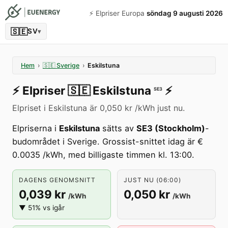
⚡️ Elpriser Europa
söndag 9 augusti 2026
🇸🇪
SV
▾
Hem
›
🇸🇪
Sverige
›
Eskilstuna
⚡️
Elpriser
🇸🇪
Eskilstuna
⚡️
SE3
Elpriset i Eskilstuna är 0,050 kr /kWh just nu.
Elpriserna i
Eskilstuna
sätts av
SE3 (Stockholm)
-
budområdet i Sverige. Grossist-snittet idag är €
0.0035 /kWh, med billigaste timmen kl. 13:00.
DAGENS GENOMSNITT
JUST NU (06:00)
0,039 kr
0,050 kr
/kWh
/kWh
▼ 51% vs igår