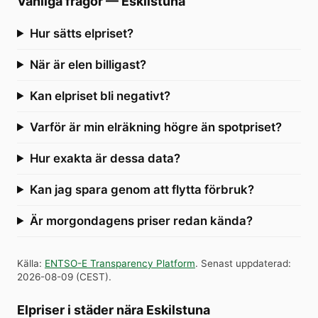
Vanliga frågor
—
Eskilstuna
Hur sätts elpriset?
När är elen billigast?
Kan elpriset bli negativt?
Varför är min elräkning högre än spotpriset?
Hur exakta är dessa data?
Kan jag spara genom att flytta förbruk?
Är morgondagens priser redan kända?
Källa
:
ENTSO-E Transparency Platform
.
Senast uppdaterad
:
2026-08-09
(
CEST
).
Elpriser i städer nära Eskilstuna