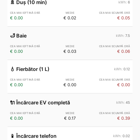
🚿
Duș (10 min)
6
€ 0.00
€ 0.02
€ 0.05
🛁
Baie
7.5
€ 0.00
€ 0.03
€ 0.06
💧
Fierbător (1 L)
0.12
€ 0.00
€ 0.00
€ 0.00
🔌
Încărcare EV completă
45
€ 0.00
€ 0.17
€ 0.39
📱
Încărcare telefon
0.02