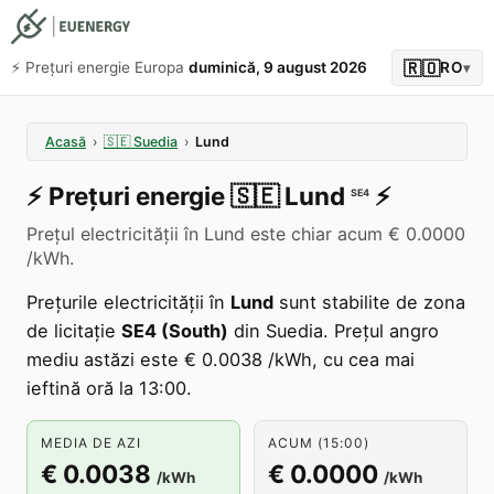
🇷🇴
⚡️ Prețuri energie Europa
duminică, 9 august 2026
RO
▾
Acasă
›
🇸🇪
Suedia
›
Lund
⚡️
Prețuri energie
🇸🇪
Lund
⚡️
SE4
Prețul electricității în Lund este chiar acum € 0.0000
/kWh.
Prețurile electricității în
Lund
sunt stabilite de zona
de licitație
SE4 (South)
din Suedia. Prețul angro
mediu astăzi este € 0.0038 /kWh, cu cea mai
ieftină oră la 13:00.
MEDIA DE AZI
ACUM (15:00)
€ 0.0038
€ 0.0000
/kWh
/kWh