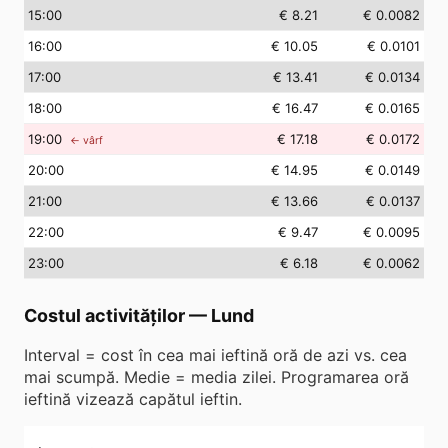
15
:00
€ 8.21
€ 0.0082
16
:00
€ 10.05
€ 0.0101
17
:00
€ 13.41
€ 0.0134
18
:00
€ 16.47
€ 0.0165
19
:00
€ 17.18
€ 0.0172
← vârf
20
:00
€ 14.95
€ 0.0149
21
:00
€ 13.66
€ 0.0137
22
:00
€ 9.47
€ 0.0095
23
:00
€ 6.18
€ 0.0062
Costul activităților
—
Lund
Interval = cost în cea mai ieftină oră de azi vs. cea
mai scumpă. Medie = media zilei. Programarea oră
ieftină vizează capătul ieftin.