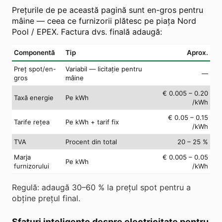
Prețurile de pe această pagină sunt en-gros pentru
mâine — ceea ce furnizorii plătesc pe piața Nord
Pool / EPEX. Factura dvs. finală adaugă:
Componentă
Tip
Aprox.
Preț spot/en-
Variabil — licitație pentru
—
gros
mâine
€ 0.005 – 0.20
Taxă energie
Pe kWh
/kWh
€ 0.05 – 0.15
Tarife rețea
Pe kWh + tarif fix
/kWh
TVA
Procent din total
20 – 25 %
Marja
€ 0.005 – 0.05
Pe kWh
furnizorului
/kWh
Regulă: adaugă 30–60 % la prețul spot pentru a
obține prețul final.
Sfaturi inteligente despre electricitate pentru