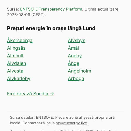
Sursă
:
ENTSO-E Transparency Platform
.
Ultima actualizare
:
2026-08-09
(
CEST
).
Prețuri energie în orașe lângă Lund
Åkersberga
Älvsbyn
Alingsås
Åmål
Älmhult
Aneby
Älvdalen
Ånge
Alvesta
Ängelholm
Älvkarleby
Arboga
Explorează Suedia →
Sursa datelor: ENTSO-E. Fiecare zonă afișează propria oră
locală.
Contactează-ne la
sp@euenergy.live
.