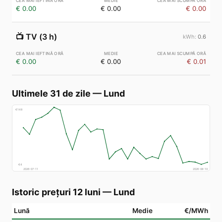
€ 0.00
€ 0.00
€ 0.00
📺
TV (3 h)
0.6
€ 0.00
€ 0.00
€ 0.01
Ultimele 31 de zile
—
Lund
€
148
€
4
2026-07-11
2026-08-10
Istoric prețuri 12 luni
—
Lund
Lună
Medie
€/MWh