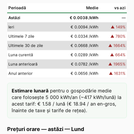
Perioadă
Medie
vs azi
Astăzi
€ 0.0038
/kWh
—
Ieri
€ 0.0094
/kWh
▲
149
%
Ultimele 7 zile
€ 0.0334
/kWh
▲
780
%
Ultimele 30 de zile
€ 0.0668
/kWh
▲
1664
%
Luna curentă
€ 0.0289
/kWh
▲
664
%
Luna anterioară
€ 0.0782
/kWh
▲
1965
%
Anul anterior
€ 0.0656
/kWh
▲
1631
%
Estimare lunară
pentru o gospodărie medie
care folosește 5 000 kWh/an (~417 kWh/lună) la
acest tarif: € 1.58 / lună (€ 18.94 / an en-gros,
înainte de taxe și tarife de rețea).
Prețuri orare — astăzi
—
Lund