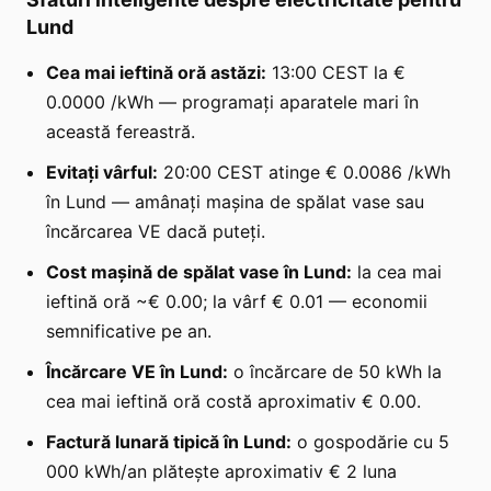
Lund
Cea mai ieftină oră astăzi:
13:00 CEST la €
0.0000 /kWh — programați aparatele mari în
această fereastră.
Evitați vârful:
20:00 CEST atinge € 0.0086 /kWh
în Lund — amânați mașina de spălat vase sau
încărcarea VE dacă puteți.
Cost mașină de spălat vase în Lund:
la cea mai
ieftină oră ~€ 0.00; la vârf € 0.01 — economii
semnificative pe an.
Încărcare VE în Lund:
o încărcare de 50 kWh la
cea mai ieftină oră costă aproximativ € 0.00.
Factură lunară tipică în Lund:
o gospodărie cu 5
000 kWh/an plătește aproximativ € 2 luna