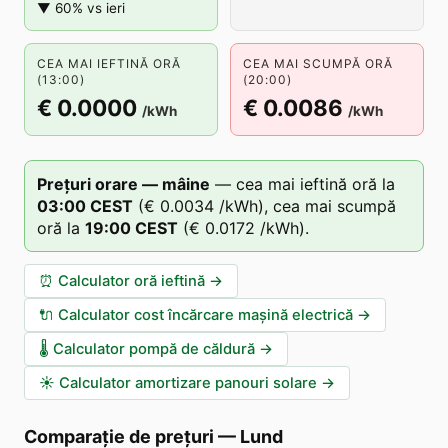
▼ 60% vs ieri
CEA MAI IEFTINĂ ORĂ
CEA MAI SCUMPĂ ORĂ
(13:00)
(20:00)
€ 0.0000
€ 0.0086
/kWh
/kWh
Prețuri orare — mâine
—
cea mai ieftină oră la
03
:00
CEST
(
€ 0.0034
/kWh),
cea mai scumpă
oră la
19
:00
CEST
(
€ 0.0172
/kWh).
⏰
Calculator oră ieftină
→
🔌
Calculator cost încărcare mașină electrică
→
🌡️
Calculator pompă de căldură
→
☀️
Calculator amortizare panouri solare
→
Comparație de prețuri
—
Lund