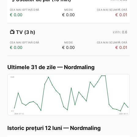
€ 0.00
€ 0.00
€ 0.01
📺
TV (3 h)
0.6
€ 0.00
€ 0.00
€ 0.01
Ultimele 31 de zile
—
Nordmaling
€
26
€
3
2026-07-12
2026-08-11
Istoric prețuri 12 luni
—
Nordmaling