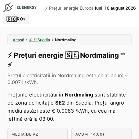
⚡️ Prețuri energie Europa
luni, 10 august 2026
🇷🇴
RO
▾
Acasă
›
🇸🇪
Suedia
›
Nordmaling
⚡️
Prețuri energie
🇸🇪
Nordmaling
SE2
⚡️
Prețul electricității în Nordmaling este chiar acum €
0.0071 /kWh.
Prețurile electricității în
Nordmaling
sunt stabilite
de zona de licitație
SE2
din Suedia. Prețul angro
mediu astăzi este € 0.0083 /kWh, cu cea mai
ieftină oră la 03:00.
MEDIA DE AZI
ACUM (14:00)