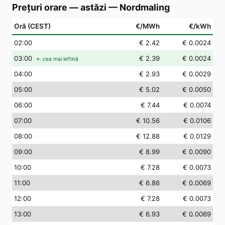
Prețuri orare — astăzi
—
Nordmaling
Oră (CEST)
€/MWh
€/kWh
02
:00
€ 2.42
€ 0.0024
03
:00
€ 2.39
€ 0.0024
← cea mai ieftină
04
:00
€ 2.93
€ 0.0029
05
:00
€ 5.02
€ 0.0050
06
:00
€ 7.44
€ 0.0074
07
:00
€ 10.56
€ 0.0106
08
:00
€ 12.88
€ 0.0129
09
:00
€ 8.99
€ 0.0090
10
:00
€ 7.28
€ 0.0073
11
:00
€ 6.86
€ 0.0069
12
:00
€ 7.28
€ 0.0073
13
:00
€ 6.93
€ 0.0069