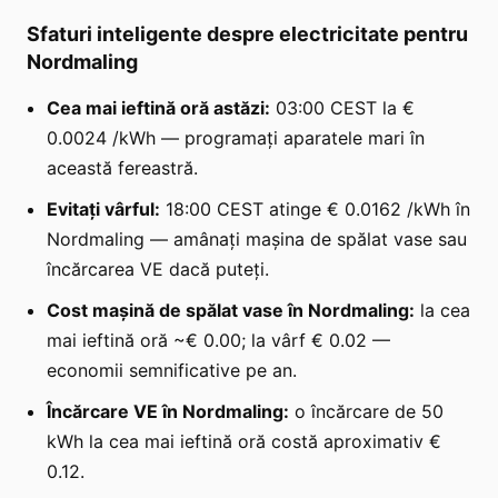
Sfaturi inteligente despre electricitate pentru
Nordmaling
Cea mai ieftină oră astăzi:
03:00 CEST la €
0.0024 /kWh — programați aparatele mari în
această fereastră.
Evitați vârful:
18:00 CEST atinge € 0.0162 /kWh în
Nordmaling — amânați mașina de spălat vase sau
încărcarea VE dacă puteți.
Cost mașină de spălat vase în Nordmaling:
la cea
mai ieftină oră ~€ 0.00; la vârf € 0.02 —
economii semnificative pe an.
Încărcare VE în Nordmaling:
o încărcare de 50
kWh la cea mai ieftină oră costă aproximativ €
0.12.