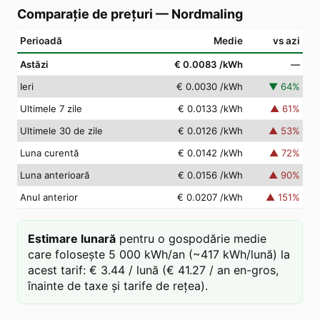
Comparație de prețuri
—
Nordmaling
Perioadă
Medie
vs azi
Astăzi
€ 0.0083
/kWh
—
Ieri
€ 0.0030
/kWh
▼
64
%
Ultimele 7 zile
€ 0.0133
/kWh
▲
61
%
Ultimele 30 de zile
€ 0.0126
/kWh
▲
53
%
Luna curentă
€ 0.0142
/kWh
▲
72
%
Luna anterioară
€ 0.0156
/kWh
▲
90
%
Anul anterior
€ 0.0207
/kWh
▲
151
%
Estimare lunară
pentru o gospodărie medie
care folosește 5 000 kWh/an (~417 kWh/lună) la
acest tarif: € 3.44 / lună (€ 41.27 / an en-gros,
înainte de taxe și tarife de rețea).