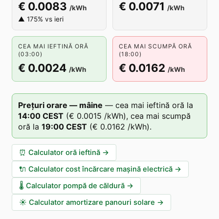
€ 0.0083
€ 0.0071
/kWh
/kWh
▲ 175% vs ieri
CEA MAI IEFTINĂ ORĂ
CEA MAI SCUMPĂ ORĂ
(03:00)
(18:00)
€ 0.0024
€ 0.0162
/kWh
/kWh
Prețuri orare — mâine
—
cea mai ieftină oră la
14
:00
CEST
(
€ 0.0015
/kWh),
cea mai scumpă
oră la
19
:00
CEST
(
€ 0.0162
/kWh).
⏰
Calculator oră ieftină
→
🔌
Calculator cost încărcare mașină electrică
→
🌡️
Calculator pompă de căldură
→
☀️
Calculator amortizare panouri solare
→