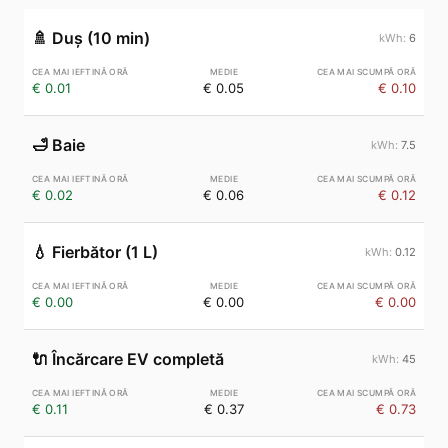
🚿
Duș (10 min)
6
€ 0.01
€ 0.05
€ 0.10
🛁
Baie
7.5
€ 0.02
€ 0.06
€ 0.12
💧
Fierbător (1 L)
0.12
€ 0.00
€ 0.00
€ 0.00
🔌
Încărcare EV completă
45
€ 0.11
€ 0.37
€ 0.73