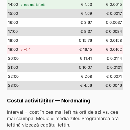
14
:00
€ 1.53
€ 0.0015
← cea mai ieftină
15
:00
€ 1.69
€ 0.0017
16
:00
€ 3.67
€ 0.0037
17
:00
€ 8.37
€ 0.0084
18
:00
€ 15.76
€ 0.0158
19
:00
€ 16.15
€ 0.0162
← vârf
20
:00
€ 11.41
€ 0.0114
21
:00
€ 10.07
€ 0.0101
22
:00
€ 7.08
€ 0.0071
23
:00
€ 4.56
€ 0.0046
Costul activităților
—
Nordmaling
Interval = cost în cea mai ieftină oră de azi vs. cea
mai scumpă. Medie = media zilei. Programarea oră
ieftină vizează capătul ieftin.