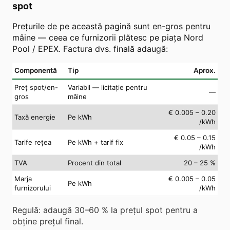
spot
Prețurile de pe această pagină sunt en-gros pentru
mâine — ceea ce furnizorii plătesc pe piața Nord
Pool / EPEX. Factura dvs. finală adaugă:
Componentă
Tip
Aprox.
Preț spot/en-
Variabil — licitație pentru
—
gros
mâine
€ 0.005 – 0.20
Taxă energie
Pe kWh
/kWh
€ 0.05 – 0.15
Tarife rețea
Pe kWh + tarif fix
/kWh
TVA
Procent din total
20 – 25 %
Marja
€ 0.005 – 0.05
Pe kWh
furnizorului
/kWh
Regulă: adaugă 30–60 % la prețul spot pentru a
obține prețul final.