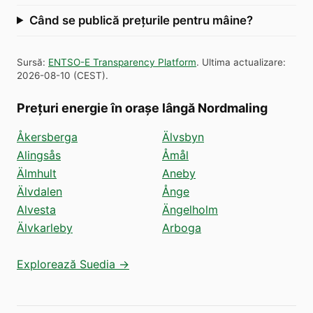
Când se publică prețurile pentru mâine?
Sursă
:
ENTSO-E Transparency Platform
.
Ultima actualizare
:
2026-08-10
(
CEST
).
Prețuri energie în orașe lângă Nordmaling
Åkersberga
Älvsbyn
Alingsås
Åmål
Älmhult
Aneby
Älvdalen
Ånge
Alvesta
Ängelholm
Älvkarleby
Arboga
Explorează Suedia →