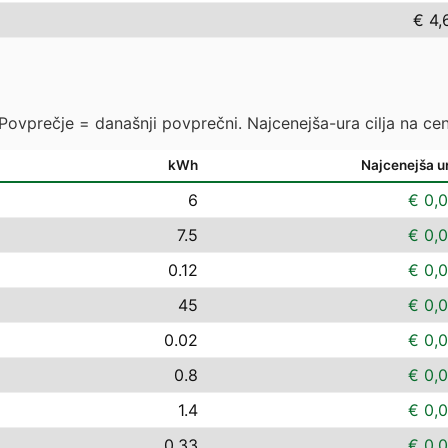
€ 4,
 Povprečje = današnji povprečni. Najcenejša-ura cilja na cen
kWh
Najcenejša u
6
€ 0,
7.5
€ 0,
0.12
€ 0,
45
€ 0,
0.02
€ 0,
0.8
€ 0,
1.4
€ 0,
0.33
€ 0,