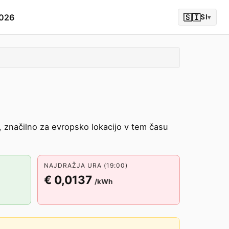
2026
🇸🇮
SI
▾
, značilno za evropsko lokacijo v tem času
NAJDRAŽJA URA (19:00)
€ 0,0137
/kWh