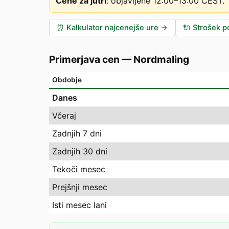
Cene za jutri
:
objavljene 12:00–13:00 CEST
.
⏰
Kalkulator najcenejše ure
→
🔌
Strošek po
Primerjava cen
—
Nordmaling
Obdobje
Danes
Včeraj
Zadnjih 7 dni
Zadnjih 30 dni
Tekoči mesec
Prejšnji mesec
Isti mesec lani