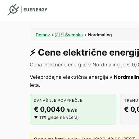
Domov
›
🇸🇪
Švedska
›
Nordmaling
⚡️
Cene električne energi
Cena električne energije v Nordmaling je € 0
Veleprodajna električna energija v
Nordmali
leta.
DANAŠNJE POVPREČJE
TRENUT
€ 0,0040
€ 0
/kWh
▼ 11% glede na včeraj