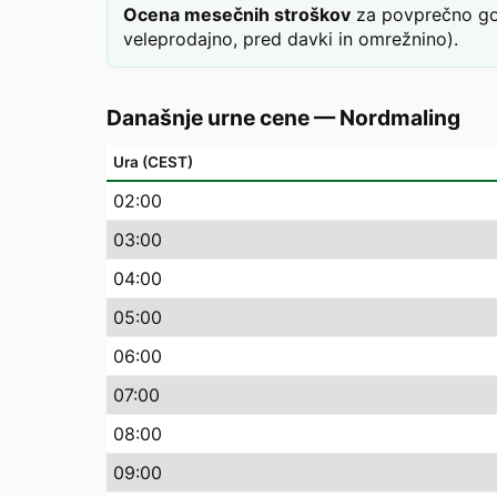
Ocena mesečnih stroškov
za povprečno gos
veleprodajno, pred davki in omrežnino).
Današnje urne cene
—
Nordmaling
Ura (CEST)
02
:00
03
:00
04
:00
05
:00
06
:00
07
:00
08
:00
09
:00