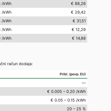
3
/kWh
€ 88,26
4
/kWh
€ 29,42
5
/kWh
€ 31,51
3
/kWh
€ 12,29
9
/kWh
€ 14,88
nčni račun dodaja:
Pribl. (povp. EU)
—
€ 0.005 – 0.20 /kWh
€ 0.05 – 0.15 /kWh
20 – 25 %