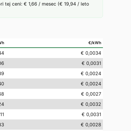
ej ceni: € 1,66 / mesec (€ 19,94 / leto
Wh
€/kWh
44
€ 0,0034
06
€ 0,0031
39
€ 0,0024
40
€ 0,0024
68
€ 0,0027
24
€ 0,0032
11
€ 0,0031
83
€ 0,0028