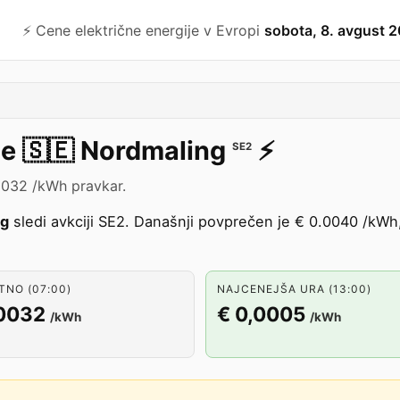
⚡️ Cene električne energije v Evropi
sobota, 8. avgust 
je
🇸🇪
Nordmaling
⚡️
SE2
,0032 /kWh pravkar.
ng
sledi avkciji SE2. Današnji povprečen je € 0.0040 /kWh
NO (07:00)
NAJCENEJŠA URA (13:00)
,0032
€ 0,0005
/kWh
/kWh