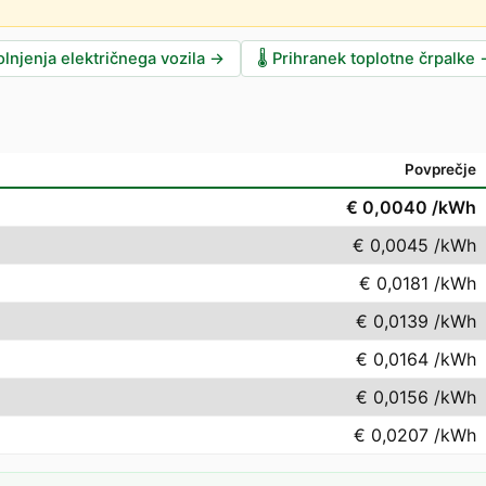
lnjenja električnega vozila
→
🌡️
Prihranek toplotne črpalke
Povprečje
€ 0,0040
/kWh
€ 0,0045
/kWh
€ 0,0181
/kWh
€ 0,0139
/kWh
€ 0,0164
/kWh
€ 0,0156
/kWh
€ 0,0207
/kWh