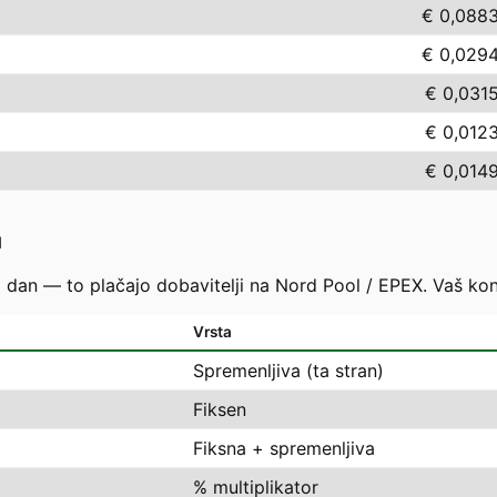
€ 0,088
€ 0,029
€ 0,031
€ 0,012
€ 0,014
u
i dan — to plačajo dobavitelji na Nord Pool / EPEX. Vaš ko
Vrsta
Spremenljiva (ta stran)
Fiksen
Fiksna + spremenljiva
% multiplikator