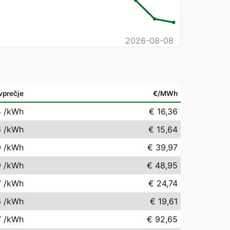
2026-08-08
vprečje
€/MWh
4
/kWh
€ 16,36
6
/kWh
€ 15,64
0
/kWh
€ 39,97
9
/kWh
€ 48,95
7
/kWh
€ 24,74
6
/kWh
€ 19,61
7
/kWh
€ 92,65