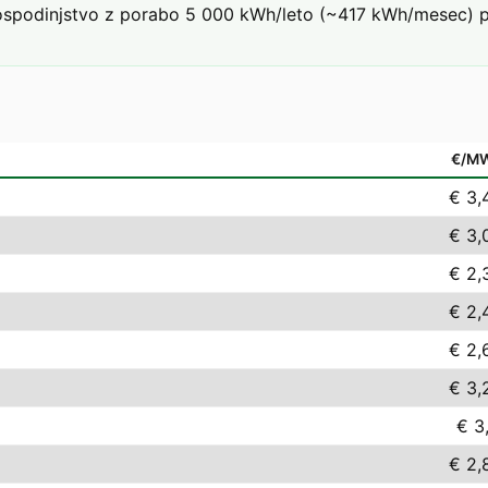
podinjstvo z porabo 5 000 kWh/leto (~417 kWh/mesec) pri t
€/M
€ 3,
€ 3,
€ 2,
€ 2,
€ 2,
€ 3,
€ 3,
€ 2,