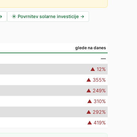
→
☀️
Povrnitev solarne investicije
→
glede na danes
—
▲
12
%
▲
355
%
▲
249
%
▲
310
%
▲
292
%
▲
419
%