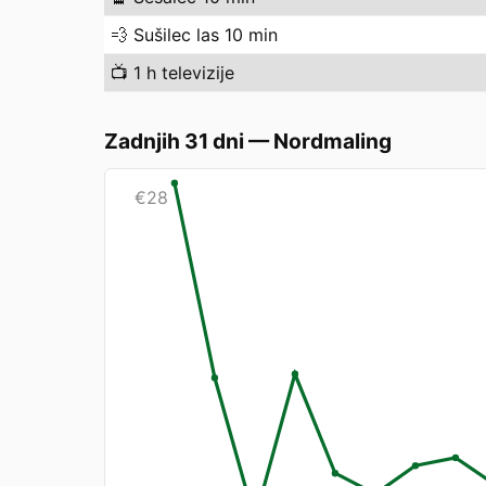
💨
Sušilec las 10 min
📺
1 h televizije
Zadnjih 31 dni
—
Nordmaling
€
28