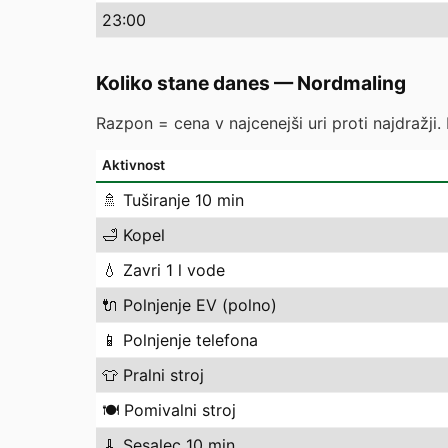
23
:00
Koliko stane danes
—
Nordmaling
Razpon = cena v najcenejši uri proti najdražji.
Aktivnost
🚿
Tuširanje 10 min
🛁
Kopel
💧
Zavri 1 l vode
🔌
Polnjenje EV (polno)
📱
Polnjenje telefona
👕
Pralni stroj
🍽️
Pomivalni stroj
🧹
Sesalec 10 min