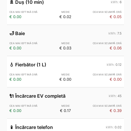
🚿
Duș (10 min)
6
€ 0.00
€ 0.02
€ 0.05
🛁
Baie
7.5
€ 0.00
€ 0.03
€ 0.06
💧
Fierbător (1 L)
0.12
€ 0.00
€ 0.00
€ 0.00
🔌
Încărcare EV completă
45
€ 0.00
€ 0.17
€ 0.39
📱
Încărcare telefon
0.02