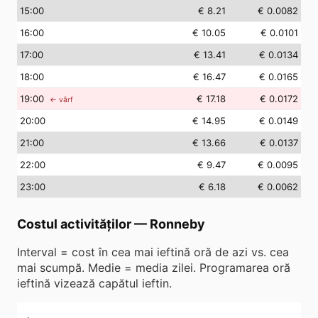
15
:00
€ 8.21
€ 0.0082
16
:00
€ 10.05
€ 0.0101
17
:00
€ 13.41
€ 0.0134
18
:00
€ 16.47
€ 0.0165
19
:00
€ 17.18
€ 0.0172
← vârf
20
:00
€ 14.95
€ 0.0149
21
:00
€ 13.66
€ 0.0137
22
:00
€ 9.47
€ 0.0095
23
:00
€ 6.18
€ 0.0062
Costul activităților
—
Ronneby
Interval = cost în cea mai ieftină oră de azi vs. cea
mai scumpă. Medie = media zilei. Programarea oră
ieftină vizează capătul ieftin.