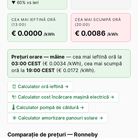
▼ 60% vs ieri
CEA MAI IEFTINĂ ORĂ
CEA MAI SCUMPĂ ORĂ
(13:00)
(20:00)
€ 0.0000
€ 0.0086
/kWh
/kWh
Prețuri orare — mâine
—
cea mai ieftină oră la
03
:00
CEST
(
€ 0.0034
/kWh),
cea mai scumpă
oră la
19
:00
CEST
(
€ 0.0172
/kWh).
⏰
Calculator oră ieftină
→
🔌
Calculator cost încărcare mașină electrică
→
🌡️
Calculator pompă de căldură
→
☀️
Calculator amortizare panouri solare
→
Comparație de prețuri
—
Ronneby