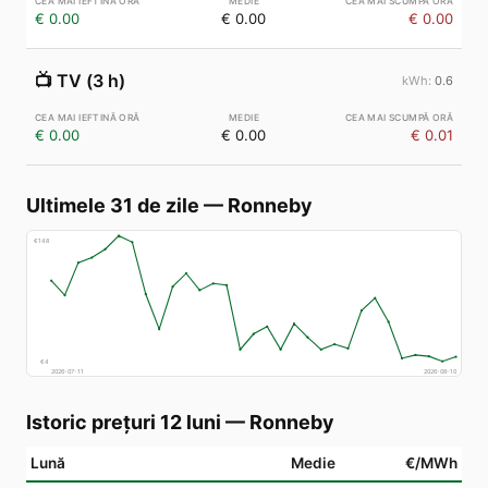
€ 0.00
€ 0.00
€ 0.00
📺
TV (3 h)
0.6
€ 0.00
€ 0.00
€ 0.01
Ultimele 31 de zile
—
Ronneby
€
148
€
4
2026-07-11
2026-08-10
Istoric prețuri 12 luni
—
Ronneby
Lună
Medie
€/MWh