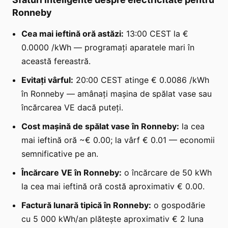
Ronneby
Cea mai ieftină oră astăzi:
13:00 CEST la €
0.0000 /kWh — programați aparatele mari în
această fereastră.
Evitați vârful:
20:00 CEST atinge € 0.0086 /kWh
în Ronneby — amânați mașina de spălat vase sau
încărcarea VE dacă puteți.
Cost mașină de spălat vase în Ronneby:
la cea
mai ieftină oră ~€ 0.00; la vârf € 0.01 — economii
semnificative pe an.
Încărcare VE în Ronneby:
o încărcare de 50 kWh
la cea mai ieftină oră costă aproximativ € 0.00.
Factură lunară tipică în Ronneby:
o gospodărie
cu 5 000 kWh/an plătește aproximativ € 2 luna