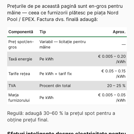
Prețurile de pe această pagină sunt en-gros pentru
mâine — ceea ce furnizorii plătesc pe piața Nord
Pool / EPEX. Factura dvs. finală adaugă:
Componentă
Tip
Aprox.
Preț spot/en-
Variabil — licitație pentru
—
gros
mâine
€ 0.005 – 0.20
Taxă energie
Pe kWh
/kWh
€ 0.05 – 0.15
Tarife rețea
Pe kWh + tarif fix
/kWh
TVA
Procent din total
20 – 25 %
Marja
€ 0.005 – 0.05
Pe kWh
furnizorului
/kWh
Regulă: adaugă 30–60 % la prețul spot pentru a
obține prețul final.
Sfaturi inteligente despre electricitate pentru