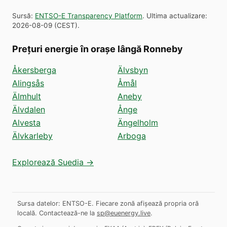
Sursă
:
ENTSO-E Transparency Platform
.
Ultima actualizare
:
2026-08-09
(
CEST
).
Prețuri energie în orașe lângă Ronneby
Åkersberga
Älvsbyn
Alingsås
Åmål
Älmhult
Aneby
Älvdalen
Ånge
Alvesta
Ängelholm
Älvkarleby
Arboga
Explorează Suedia →
Sursa datelor: ENTSO-E. Fiecare zonă afișează propria oră
locală.
Contactează-ne la
sp@euenergy.live
.