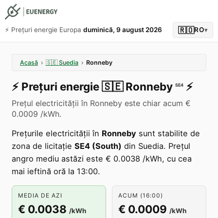
🇷🇴
⚡️ Prețuri energie Europa
duminică, 9 august 2026
RO
▾
Acasă
›
🇸🇪
Suedia
›
Ronneby
⚡️
Prețuri energie
🇸🇪
Ronneby
⚡️
SE4
Prețul electricității în Ronneby este chiar acum €
0.0009 /kWh.
Prețurile electricității în
Ronneby
sunt stabilite de
zona de licitație
SE4 (South)
din Suedia. Prețul
angro mediu astăzi este € 0.0038 /kWh, cu cea
mai ieftină oră la 13:00.
MEDIA DE AZI
ACUM (16:00)
€ 0.0038
€ 0.0009
/kWh
/kWh