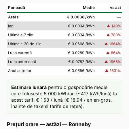
Perioadă
Medie
vs azi
Astăzi
€ 0.0038
/kWh
—
Ieri
€ 0.0094
/kWh
▲
149
%
Ultimele 7 zile
€ 0.0334
/kWh
▲
780
%
Ultimele 30 de zile
€ 0.0668
/kWh
▲
1664
%
Luna curentă
€ 0.0289
/kWh
▲
664
%
Luna anterioară
€ 0.0782
/kWh
▲
1965
%
Anul anterior
€ 0.0656
/kWh
▲
1631
%
Estimare lunară
pentru o gospodărie medie
care folosește 5 000 kWh/an (~417 kWh/lună) la
acest tarif: € 1.58 / lună (€ 18.94 / an en-gros,
înainte de taxe și tarife de rețea).
Prețuri orare — astăzi
—
Ronneby