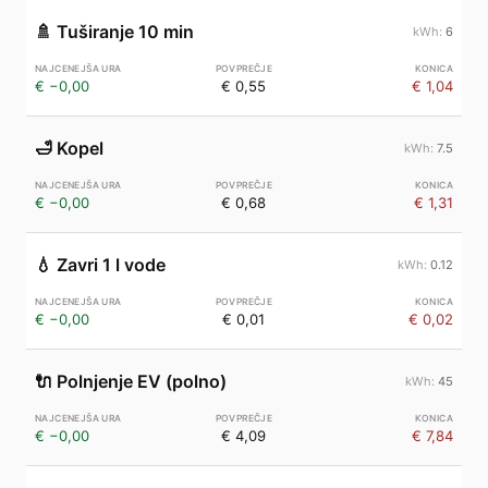
🚿
Tuširanje 10 min
6
€ −0,00
€ 0,55
€ 1,04
🛁
Kopel
7.5
€ −0,00
€ 0,68
€ 1,31
💧
Zavri 1 l vode
0.12
€ −0,00
€ 0,01
€ 0,02
🔌
Polnjenje EV (polno)
45
€ −0,00
€ 4,09
€ 7,84