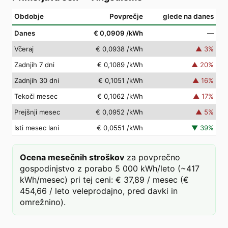
Obdobje
Povprečje
glede na danes
Danes
€ 0,0909
/kWh
—
Včeraj
€ 0,0938
/kWh
▲
3
%
Zadnjih 7 dni
€ 0,1089
/kWh
▲
20
%
Zadnjih 30 dni
€ 0,1051
/kWh
▲
16
%
Tekoči mesec
€ 0,1062
/kWh
▲
17
%
Prejšnji mesec
€ 0,0952
/kWh
▲
5
%
Isti mesec lani
€ 0,0551
/kWh
▼
39
%
Ocena mesečnih stroškov
za povprečno
gospodinjstvo z porabo 5 000 kWh/leto (~417
kWh/mesec) pri tej ceni: € 37,89 / mesec (€
454,66 / leto veleprodajno, pred davki in
omrežnino).