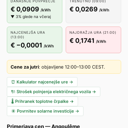
DANAŠNJE POVPREČJE
TRENUTNO (09:00)
€ 0,0909
€ 0,0269
/kWh
/kWh
▼ 3% glede na včeraj
NAJCENEJŠA URA
NAJDRAŽJA URA (21:00)
(13:00)
€ 0,1741
/kWh
€ −0,0001
/kWh
Cene za jutri
:
objavljene 12:00–13:00 CEST
.
⏰
Kalkulator najcenejše ure
→
🔌
Strošek polnjenja električnega vozila
→
🌡️
Prihranek toplotne črpalke
→
☀️
Povrnitev solarne investicije
→
Primerjava cen
—
Angoulême