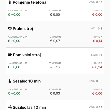
📱
Polnjenje telefona
0.02
€ −0,00
€ 0,00
€ 0,00
👕
Pralni stroj
0.8
€ −0,00
€ 0,07
€ 0,14
🍽️
Pomivalni stroj
1.4
€ −0,00
€ 0,13
€ 0,24
🧹
Sesalec 10 min
0.33
€ −0,00
€ 0,03
€ 0,06
💨
Sušilec las 10 min
0.33