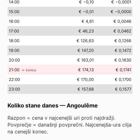
14
:00
€ −0,10
€ −0,0001
15
:00
€ −0,01
€ −0,0000
16
:00
€ 4,61
€ 0,0046
17
:00
€ 46,23
€ 0,0462
18
:00
€ 126,63
€ 0,1266
19
:00
€ 147,20
€ 0,1472
20
:00
€ 163,01
€ 0,1630
21
:00
€ 174,13
€ 0,1741
← konica
22
:00
€ 170,00
€ 0,1700
23
:00
€ 157,68
€ 0,1577
Koliko stane danes
—
Angoulême
Razpon = cena v najcenejši uri proti najdražji.
Povprečje = današnji povprečni. Najcenejša-ura cilja
na cenejši konec.