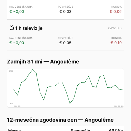
€ −0,00
€ 0,03
€ 0,06
📺
1 h televizije
0.6
€ −0,00
€ 0,05
€ 0,10
Zadnjih 31 dni
—
Angoulême
€
153
€
50
2026-07-11
2026-08-09
12-mesečna zgodovina cen
—
Angoulême
Mesec
Povprečje
€/MWh