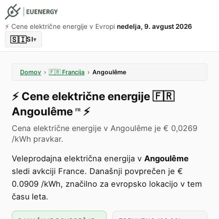
⚡️ Cene električne energije v Evropi
nedelja, 9. avgust 2026
🇸🇮
SI
▾
Domov
›
🇫🇷
Francija
›
Angoulême
⚡️
Cene električne energije
🇫🇷
Angoulême
⚡️
FR
Cena električne energije v Angoulême je € 0,0269
/kWh pravkar.
Veleprodajna električna energija v
Angoulême
sledi avkciji France. Današnji povprečen je €
0.0909 /kWh, značilno za evropsko lokacijo v tem
času leta.