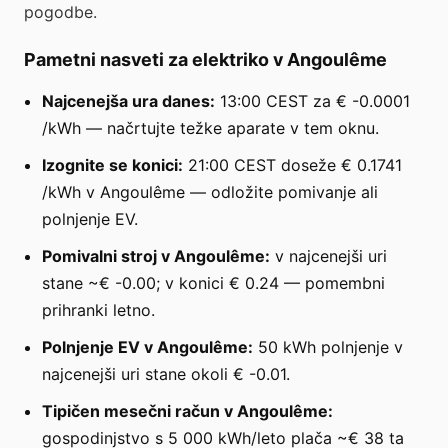
pogodbe.
Pametni nasveti za elektriko v Angoulême
Najcenejša ura danes:
13:00 CEST za € -0.0001
/kWh — načrtujte težke aparate v tem oknu.
Izognite se konici:
21:00 CEST doseže € 0.1741
/kWh v Angoulême — odložite pomivanje ali
polnjenje EV.
Pomivalni stroj v Angoulême:
v najcenejši uri
stane ~€ -0.00; v konici € 0.24 — pomembni
prihranki letno.
Polnjenje EV v Angoulême:
50 kWh polnjenje v
najcenejši uri stane okoli € -0.01.
Tipičen mesečni račun v Angoulême:
gospodinjstvo s 5 000 kWh/leto plača ~€ 38 ta