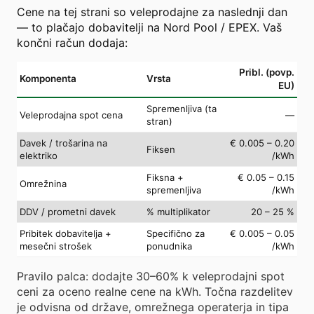
Cene na tej strani so veleprodajne za naslednji dan
— to plačajo dobavitelji na Nord Pool / EPEX. Vaš
končni račun dodaja:
Pribl. (povp.
Komponenta
Vrsta
EU)
Spremenljiva (ta
Veleprodajna spot cena
—
stran)
Davek / trošarina na
€ 0.005 – 0.20
Fiksen
elektriko
/kWh
Fiksna +
€ 0.05 – 0.15
Omrežnina
spremenljiva
/kWh
DDV / prometni davek
% multiplikator
20 – 25 %
Pribitek dobavitelja +
Specifično za
€ 0.005 – 0.05
mesečni strošek
ponudnika
/kWh
Pravilo palca: dodajte 30–60% k veleprodajni spot
ceni za oceno realne cene na kWh. Točna razdelitev
je odvisna od države, omrežnega operaterja in tipa