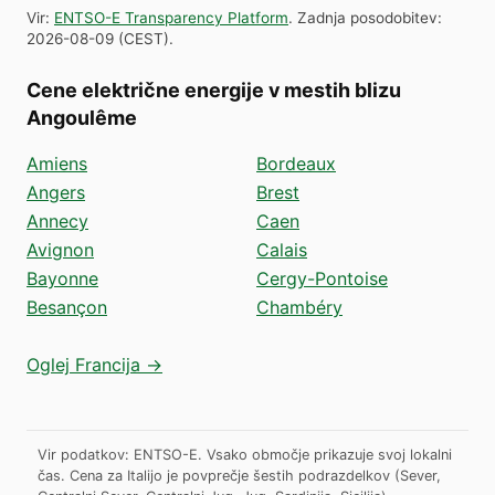
Vir
:
ENTSO-E Transparency Platform
.
Zadnja posodobitev
:
2026-08-09
(
CEST
).
Cene električne energije v mestih blizu
Angoulême
Amiens
Bordeaux
Angers
Brest
Annecy
Caen
Avignon
Calais
Bayonne
Cergy-Pontoise
Besançon
Chambéry
Oglej Francija →
Vir podatkov: ENTSO-E. Vsako območje prikazuje svoj lokalni
čas. Cena za Italijo je povprečje šestih podrazdelkov (Sever,