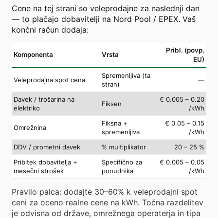
Cene na tej strani so veleprodajne za naslednji dan
— to plačajo dobavitelji na Nord Pool / EPEX. Vaš
končni račun dodaja:
Pribl. (povp.
Komponenta
Vrsta
EU)
Spremenljiva (ta
Veleprodajna spot cena
—
stran)
Davek / trošarina na
€ 0.005 – 0.20
Fiksen
elektriko
/kWh
Fiksna +
€ 0.05 – 0.15
Omrežnina
spremenljiva
/kWh
DDV / prometni davek
% multiplikator
20 – 25 %
Pribitek dobavitelja +
Specifično za
€ 0.005 – 0.05
mesečni strošek
ponudnika
/kWh
Pravilo palca: dodajte 30–60% k veleprodajni spot
ceni za oceno realne cene na kWh. Točna razdelitev
je odvisna od države, omrežnega operaterja in tipa