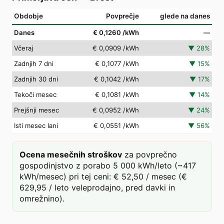
Obdobje
Povprečje
glede na danes
Danes
€ 0,1260
/kWh
—
Včeraj
€ 0,0909
/kWh
▼
28
%
Zadnjih 7 dni
€ 0,1077
/kWh
▼
15
%
Zadnjih 30 dni
€ 0,1042
/kWh
▼
17
%
Tekoči mesec
€ 0,1081
/kWh
▼
14
%
Prejšnji mesec
€ 0,0952
/kWh
▼
24
%
Isti mesec lani
€ 0,0551
/kWh
▼
56
%
Ocena mesečnih stroškov
za povprečno
gospodinjstvo z porabo 5 000 kWh/leto (~417
kWh/mesec) pri tej ceni: € 52,50 / mesec (€
629,95 / leto veleprodajno, pred davki in
omrežnino).