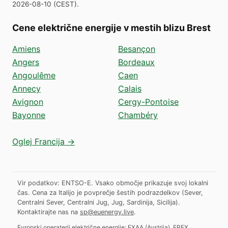
2026-08-10
(
CEST
).
Cene električne energije v mestih blizu Brest
Amiens
Besançon
Angers
Bordeaux
Angoulême
Caen
Annecy
Calais
Avignon
Cergy-Pontoise
Bayonne
Chambéry
Oglej Francija →
Vir podatkov: ENTSO-E. Vsako območje prikazuje svoj lokalni
čas. Cena za Italijo je povprečje šestih podrazdelkov (Sever,
Centralni Sever, Centralni Jug, Jug, Sardinija, Sicilija).
Kontaktirajte nas na
sp@euenergy.live
.
Evropski operaterji električne energije:
EXAA
(
Avstrija
)
,
EPEX