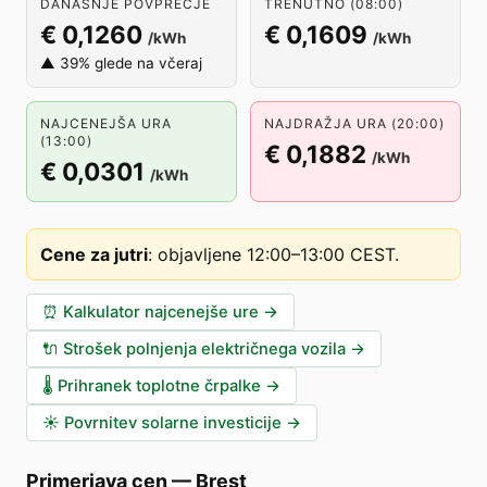
DANAŠNJE POVPREČJE
TRENUTNO (08:00)
€ 0,1260
€ 0,1609
/kWh
/kWh
▲ 39% glede na včeraj
NAJCENEJŠA URA
NAJDRAŽJA URA (20:00)
(13:00)
€ 0,1882
/kWh
€ 0,0301
/kWh
Cene za jutri
:
objavljene 12:00–13:00 CEST
.
⏰
Kalkulator najcenejše ure
→
🔌
Strošek polnjenja električnega vozila
→
🌡️
Prihranek toplotne črpalke
→
☀️
Povrnitev solarne investicije
→
Primerjava cen
—
Brest