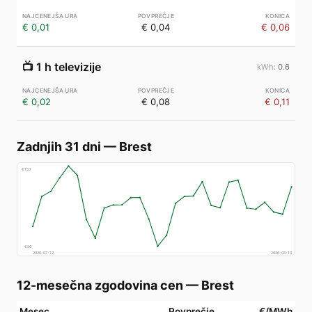
€ 0,01
€ 0,04
€ 0,06
📺
1 h televizije
0.6
€ 0,02
€ 0,08
€ 0,11
Zadnjih 31 dni
—
Brest
€
153
€
50
2026-07-12
2026-08-10
12-mesečna zgodovina cen
—
Brest
Mesec
Povprečje
€/MWh