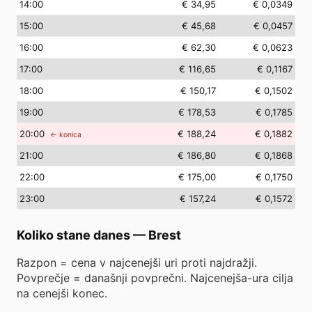
14
:00
€ 34,95
€ 0,0349
15
:00
€ 45,68
€ 0,0457
16
:00
€ 62,30
€ 0,0623
17
:00
€ 116,65
€ 0,1167
18
:00
€ 150,17
€ 0,1502
19
:00
€ 178,53
€ 0,1785
20
:00
€ 188,24
€ 0,1882
← konica
21
:00
€ 186,80
€ 0,1868
22
:00
€ 175,00
€ 0,1750
23
:00
€ 157,24
€ 0,1572
Koliko stane danes
—
Brest
Razpon = cena v najcenejši uri proti najdražji.
Povprečje = današnji povprečni. Najcenejša-ura cilja
na cenejši konec.