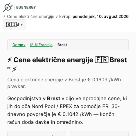
⚡️ Cene električne energije v Evropi
ponedeljek, 10. avgust 2026
🇸🇮
SI
▾
Domov
›
🇫🇷
Francija
›
Brest
⚡️
Cene električne energije
🇫🇷
Brest
⚡️
FR
Cena električne energije v Brest je € 0,1609 /kWh
pravkar.
Gospodinjstva v
Brest
vidijo veleprodajne cene, ki
jih določa Nord Pool / EPEX za območje FR. 30-
dnevno povprečje je € 0.1042 /kWh — končni
račun doda davke in omrežnino.