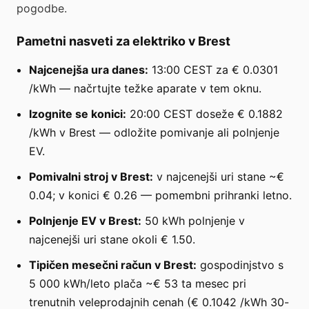
pogodbe.
Pametni nasveti za elektriko v Brest
Najcenejša ura danes:
13:00 CEST za € 0.0301
/kWh — načrtujte težke aparate v tem oknu.
Izognite se konici:
20:00 CEST doseže € 0.1882
/kWh v Brest — odložite pomivanje ali polnjenje
EV.
Pomivalni stroj v Brest:
v najcenejši uri stane ~€
0.04; v konici € 0.26 — pomembni prihranki letno.
Polnjenje EV v Brest:
50 kWh polnjenje v
najcenejši uri stane okoli € 1.50.
Tipičen mesečni račun v Brest:
gospodinjstvo s
5 000 kWh/leto plača ~€ 53 ta mesec pri
trenutnih veleprodajnih cenah (€ 0.1042 /kWh 30-