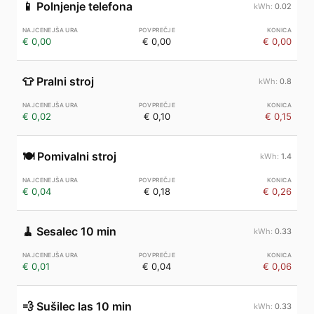
📱
Polnjenje telefona
0.02
€ 0,00
€ 0,00
€ 0,00
👕
Pralni stroj
0.8
€ 0,02
€ 0,10
€ 0,15
🍽️
Pomivalni stroj
1.4
€ 0,04
€ 0,18
€ 0,26
🧹
Sesalec 10 min
0.33
€ 0,01
€ 0,04
€ 0,06
💨
Sušilec las 10 min
0.33