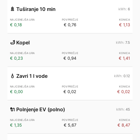
🚿
Tuširanje 10 min
6
€ 0,18
€ 0,76
€ 1,13
🛁
Kopel
7.5
€ 0,23
€ 0,94
€ 1,41
💧
Zavri 1 l vode
0.12
€ 0,00
€ 0,02
€ 0,02
🔌
Polnjenje EV (polno)
45
€ 1,35
€ 5,67
€ 8,47