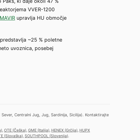
 Paks, ki daje okoli 47 %
a reaktorjema VVER-1200
MAVIR
upravlja HU območje
 predstavlja ~25 % poletne
neto uvoznica, posebej
ver, Centralni Jug, Jug, Sardinija, Sicilija).
Kontaktirajte
a
)
,
OTE
(
Češka
)
,
GME
(
Italija
)
,
HENEX
(
Grčija
)
,
HUPX
TE
(
Slovaška
)
,
SOUTHPOOL
(
Slovenija
)
.