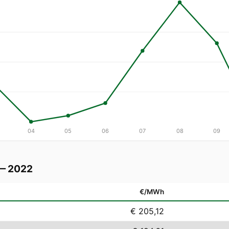
04
05
06
07
08
09
 — 2022
€/MWh
€ 205,12