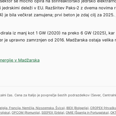
sektor se močno opira na štirireaktorsko jedrsko elektrarno
i jedrskimi deleži v EU. Razširitev Paks-2 z dvema novim
e bila večkrat zamujena; prvi beton je zdaj cilj za 2025.
odirala iz manj kot 1 GW (2020) na preko 6 GW (2025), kar
er je upravno zamrznjen od 2016. Madžarska ostaja velika 
energije v Madžarska
 čas. Cena za Italijo je povprečje šestih podrazdelkov (Sever, Centralni Se
elgija, Francija, Nemčija, Nizozemska, Švica
)
,
IBEX
(
Bolgarija
)
,
CROPEX
(
Hrvašk
oljska
)
,
OPCOM
(
Romunija
)
,
SEEPEX
(
Srbija
)
,
OMIE
(
Španija in Portugalska
)
,
OK