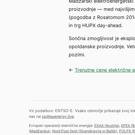
Madžarski elektroenergetski 
proizvodnje — med najvišjim
(pogodba z Rosatomom 2014) j
in trg HUPX day-ahead.
Sončna zmogljivost je ekspl
opoldanske proizvodnje. Vet
pozimi.
←
Trenutne cene električne 
Vir podatkov: ENTSO-E. Vsako območje prikazuje svoj lokalni
nas na
sp@euenergy.live
.
Evropski operaterji električne energije:
EXAA
(
Avstrija
)
,
EPEX
(
B
(
Madžarska
)
,
Nord Pool Spot
(
Skandinavija in Baltik
)
,
POLPX
(
P