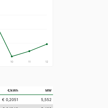
10
11
12
€/kWh
MW
€ 0,2051
5,552