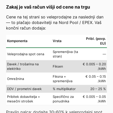
Zakaj je vaš račun višji od cene na trgu
Cene na tej strani so veleprodajne za naslednji dan
— to plačajo dobavitelji na Nord Pool / EPEX. Vaš
končni račun dodaja:
Pribl. (povp.
Komponenta
Vrsta
EU)
Spremenljiva (ta
Veleprodajna spot cena
—
stran)
Davek / trošarina na
€ 0.005 – 0.20
Fiksen
elektriko
/kWh
Fiksna +
€ 0.05 – 0.15
Omrežnina
spremenljiva
/kWh
DDV / prometni davek
% multiplikator
20 – 25 %
Pribitek dobavitelja +
Specifično za
€ 0.005 – 0.05
mesečni strošek
ponudnika
/kWh
Pravilo palca: dodajte 30–60% k veleprodajni spot