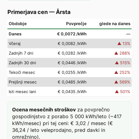
Primerjava cen
—
Årsta
Obdobje
Povprečje
glede na danes
Danes
€ 0,0072
/kWh
—
Včeraj
€ 0,0082
/kWh
▲
13
%
Zadnjih 7 dni
€ 0,0282
/kWh
▲
288
%
Zadnjih 30 dni
€ 0,0446
/kWh
▲
515
%
Tekoči mesec
€ 0,0255
/kWh
▲
252
%
Prejšnji mesec
€ 0,0485
/kWh
▲
569
%
Isti mesec lani
€ 0,0435
/kWh
▲
501
%
Ocena mesečnih stroškov
za povprečno
gospodinjstvo z porabo 5 000 kWh/leto (~417
kWh/mesec) pri tej ceni: € 3,02 / mesec (€
36,24 / leto veleprodajno, pred davki in
omrežnino).