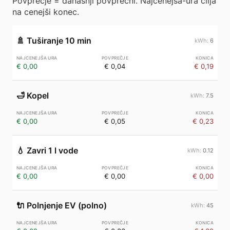
Povprečje = današnji povprečni. Najcenejša-ura cilja
na cenejši konec.
🚿
Tuširanje 10 min
6
€ 0,00
€ 0,04
€ 0,19
🛁
Kopel
7.5
€ 0,00
€ 0,05
€ 0,23
💧
Zavri 1 l vode
0.12
€ 0,00
€ 0,00
€ 0,00
🔌
Polnjenje EV (polno)
45