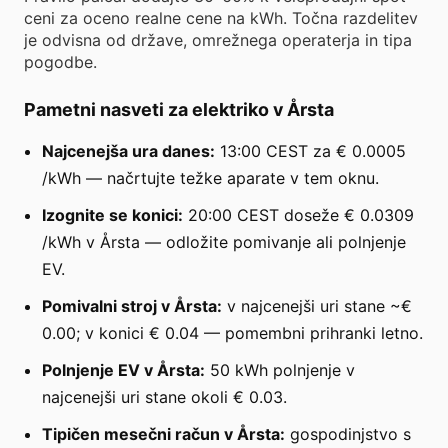
ceni za oceno realne cene na kWh. Točna razdelitev
je odvisna od države, omrežnega operaterja in tipa
pogodbe.
Pametni nasveti za elektriko v Årsta
Najcenejša ura danes:
13:00 CEST za € 0.0005
/kWh — načrtujte težke aparate v tem oknu.
Izognite se konici:
20:00 CEST doseže € 0.0309
/kWh v Årsta — odložite pomivanje ali polnjenje
EV.
Pomivalni stroj v Årsta:
v najcenejši uri stane ~€
0.00; v konici € 0.04 — pomembni prihranki letno.
Polnjenje EV v Årsta:
50 kWh polnjenje v
najcenejši uri stane okoli € 0.03.
Tipičen mesečni račun v Årsta:
gospodinjstvo s