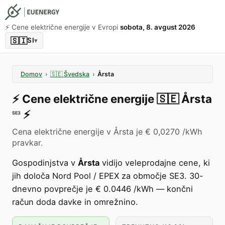
⚡️ Cene električne energije v Evropi
sobota, 8. avgust 2026
🇸🇮
SI
▾
Domov
›
🇸🇪
Švedska
›
Årsta
⚡️
Cene električne energije
🇸🇪
Årsta
⚡️
SE3
Cena električne energije v Årsta je € 0,0270 /kWh
pravkar.
Gospodinjstva v
Årsta
vidijo veleprodajne cene, ki
jih določa Nord Pool / EPEX za območje SE3. 30-
dnevno povprečje je € 0.0446 /kWh — končni
račun doda davke in omrežnino.