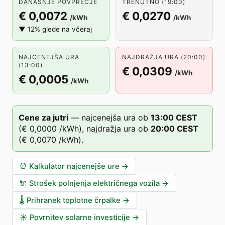
DANAŠNJE POVPREČJE
TRENUTNO (19:00)
€ 0,0072
€ 0,0270
/kWh
/kWh
▼ 12% glede na včeraj
NAJCENEJŠA URA
NAJDRAŽJA URA (20:00)
(13:00)
€ 0,0309
/kWh
€ 0,0005
/kWh
Cene za jutri
—
najcenejša ura ob
13
:00
CEST
(
€ 0,0000
/kWh),
najdražja ura ob
20
:00
CEST
(
€ 0,0070
/kWh).
⏰
Kalkulator najcenejše ure
→
🔌
Strošek polnjenja električnega vozila
→
🌡️
Prihranek toplotne črpalke
→
☀️
Povrnitev solarne investicije
→