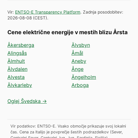
Vir
:
ENTSO-E Transparency Platform
.
Zadnja posodobitev
:
2026-08-08
(
CEST
).
Cene električne energije v mestih blizu Årsta
Åkersberga
Älvsbyn
Alingsås
Åmål
Älmhult
Aneby
Älvdalen
Ånge
Alvesta
Ängelholm
Älvkarleby
Arboga
Oglej Švedska →
Vir podatkov: ENTSO-E. Vsako območje prikazuje svoj lokalni
čas. Cena za Italijo je povprečje šestih podrazdelkov (Sever,
Centralni Sever, Centralni Jug, Jug, Sardinija, Sicilija).