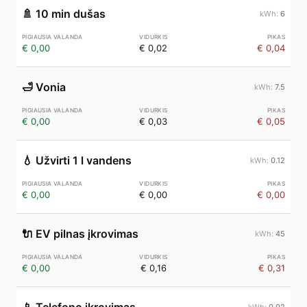
🚿
10 min dušas
6
€ 0,00
€ 0,02
€ 0,04
🛁
Vonia
7.5
€ 0,00
€ 0,03
€ 0,05
💧
Užvirti 1 l vandens
0.12
€ 0,00
€ 0,00
€ 0,00
🔌
EV pilnas įkrovimas
45
€ 0,00
€ 0,16
€ 0,31
0.02