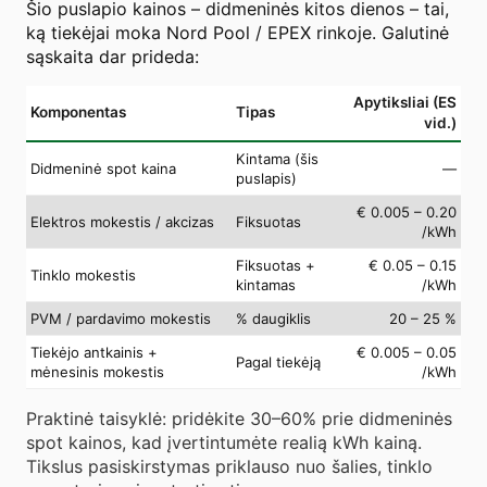
Šio puslapio kainos – didmeninės kitos dienos – tai,
ką tiekėjai moka Nord Pool / EPEX rinkoje. Galutinė
sąskaita dar prideda:
Apytiksliai (ES
Komponentas
Tipas
vid.)
Kintama (šis
Didmeninė spot kaina
—
puslapis)
€ 0.005 – 0.20
Elektros mokestis / akcizas
Fiksuotas
/kWh
Fiksuotas +
€ 0.05 – 0.15
Tinklo mokestis
kintamas
/kWh
PVM / pardavimo mokestis
% daugiklis
20 – 25 %
Tiekėjo antkainis +
€ 0.005 – 0.05
Pagal tiekėją
mėnesinis mokestis
/kWh
Praktinė taisyklė: pridėkite 30–60% prie didmeninės
spot kainos, kad įvertintumėte realią kWh kainą.
Tikslus pasiskirstymas priklauso nuo šalies, tinklo