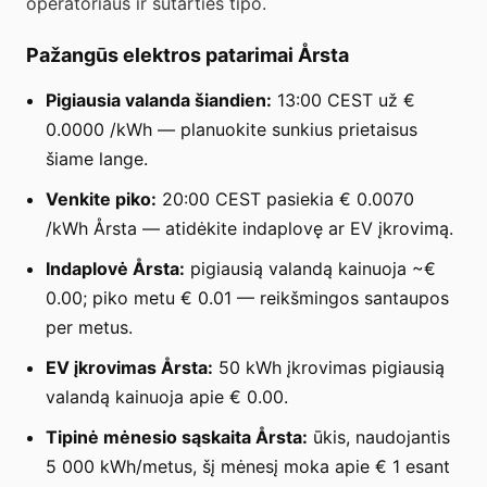
operatoriaus ir sutarties tipo.
Pažangūs elektros patarimai Årsta
Pigiausia valanda šiandien:
13:00 CEST už €
0.0000 /kWh — planuokite sunkius prietaisus
šiame lange.
Venkite piko:
20:00 CEST pasiekia € 0.0070
/kWh Årsta — atidėkite indaplovę ar EV įkrovimą.
Indaplovė Årsta:
pigiausią valandą kainuoja ~€
0.00; piko metu € 0.01 — reikšmingos santaupos
per metus.
EV įkrovimas Årsta:
50 kWh įkrovimas pigiausią
valandą kainuoja apie € 0.00.
Tipinė mėnesio sąskaita Årsta:
ūkis, naudojantis
5 000 kWh/metus, šį mėnesį moka apie € 1 esant