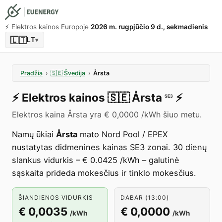
⚡️ Elektros kainos Europoje
2026 m. rugpjūčio 9 d., sekmadienis
🇱🇹
LT
▾
Pradžia
›
🇸🇪
Švedija
›
Årsta
⚡️
Elektros kainos
🇸🇪
Årsta
⚡️
SE3
Elektros kaina Årsta yra € 0,0000 /kWh šiuo metu.
Namų ūkiai
Årsta
mato Nord Pool / EPEX
nustatytas didmenines kainas SE3 zonai. 30 dienų
slankus vidurkis – € 0.0425 /kWh – galutinė
sąskaita prideda mokesčius ir tinklo mokesčius.
ŠIANDIENOS VIDURKIS
DABAR (13:00)
€ 0,0035
€ 0,0000
/kWh
/kWh