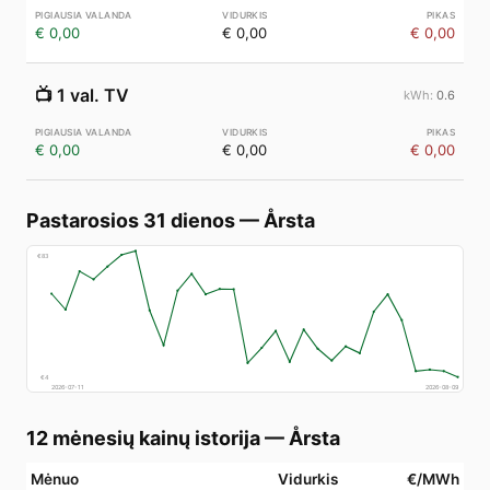
€ 0,00
€ 0,00
€ 0,00
📺
1 val. TV
0.6
€ 0,00
€ 0,00
€ 0,00
Pastarosios 31 dienos
—
Årsta
€
83
€
4
2026-07-11
2026-08-09
12 mėnesių kainų istorija
—
Årsta
Mėnuo
Vidurkis
€/MWh