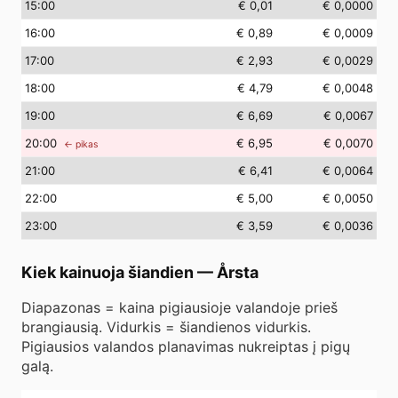
15
:00
€ 0,01
€ 0,0000
16
:00
€ 0,89
€ 0,0009
17
:00
€ 2,93
€ 0,0029
18
:00
€ 4,79
€ 0,0048
19
:00
€ 6,69
€ 0,0067
20
:00
€ 6,95
€ 0,0070
← pikas
21
:00
€ 6,41
€ 0,0064
22
:00
€ 5,00
€ 0,0050
23
:00
€ 3,59
€ 0,0036
Kiek kainuoja šiandien
—
Årsta
Diapazonas = kaina pigiausioje valandoje prieš
brangiausią. Vidurkis = šiandienos vidurkis.
Pigiausios valandos planavimas nukreiptas į pigų
galą.