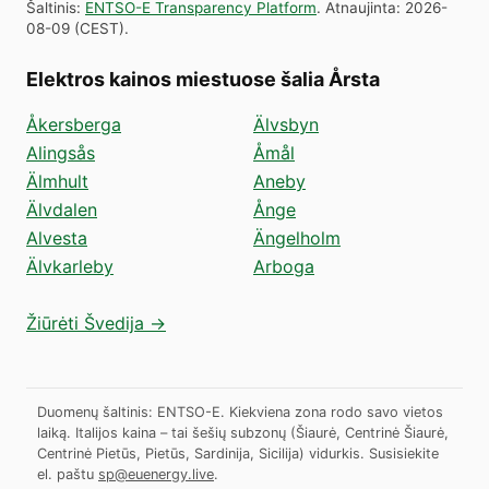
Šaltinis
:
ENTSO-E Transparency Platform
.
Atnaujinta
:
2026-
08-09
(
CEST
).
Elektros kainos miestuose šalia Årsta
Åkersberga
Älvsbyn
Alingsås
Åmål
Älmhult
Aneby
Älvdalen
Ånge
Alvesta
Ängelholm
Älvkarleby
Arboga
Žiūrėti Švedija →
Duomenų šaltinis: ENTSO-E. Kiekviena zona rodo savo vietos
laiką. Italijos kaina – tai šešių subzonų (Šiaurė, Centrinė Šiaurė,
Centrinė Pietūs, Pietūs, Sardinija, Sicilija) vidurkis.
Susisiekite
el. paštu
sp@euenergy.live
.