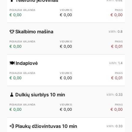
📱
Telefono įkrovimas
€ 0,00
€ 0,00
€ 0,00
👕
Skalbimo mašina
0.8
€ 0,00
€ 0,00
€ 0,01
🍽️
Indaplovė
1.4
€ 0,00
€ 0,00
€ 0,01
🧹
Dulkių siurblys 10 min
0.33
€ 0,00
€ 0,00
€ 0,00
💨
Plaukų džiovintuvas 10 min
0.33