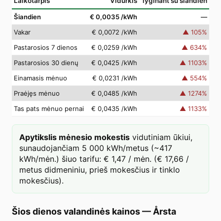
Laikotarpis
Vidurkis
lyginant su šiandien
Šiandien
€ 0,0035
/kWh
—
Vakar
€ 0,0072
/kWh
▲
105
%
Pastarosios 7 dienos
€ 0,0259
/kWh
▲
634
%
Pastarosios 30 dienų
€ 0,0425
/kWh
▲
1103
%
Einamasis mėnuo
€ 0,0231
/kWh
▲
554
%
Praėjęs mėnuo
€ 0,0485
/kWh
▲
1274
%
Tas pats mėnuo pernai
€ 0,0435
/kWh
▲
1133
%
Apytikslis mėnesio mokestis
vidutiniam ūkiui,
sunaudojančiam 5 000 kWh/metus (~417
kWh/mėn.) šiuo tarifu: € 1,47 / mėn. (€ 17,66 /
metus didmeniniu, prieš mokesčius ir tinklo
mokesčius).
Šios dienos valandinės kainos
—
Årsta