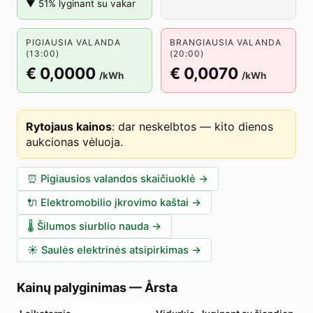
▼ 51% lyginant su vakar
PIGIAUSIA VALANDA
BRANGIAUSIA VALANDA
(13:00)
(20:00)
€ 0,0000
€ 0,0070
/kWh
/kWh
Rytojaus kainos
:
dar neskelbtos — kito dienos
aukcionas vėluoja
.
⏰
Pigiausios valandos skaičiuoklė
→
🔌
Elektromobilio įkrovimo kaštai
→
🌡️
Šilumos siurblio nauda
→
☀️
Saulės elektrinės atsipirkimas
→
Kainų palyginimas
—
Årsta