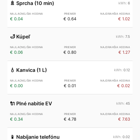
🚿
Sprcha (10 min)
6
€ 0.04
€ 0.64
€ 1.02
🛁
Kúpeľ
7.5
€ 0.06
€ 0.80
€ 1.27
💧
Kanvica (1 L)
0.12
€ 0.00
€ 0.01
€ 0.02
🔌
Plné nabitie EV
45
€ 0.34
€ 4.78
€ 7.63
📱
Nabíjanie telefónu
0.02