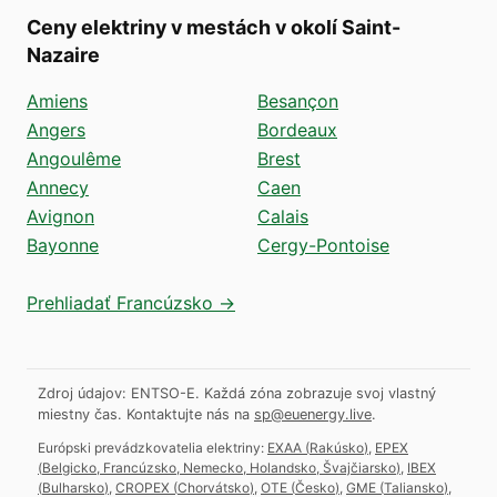
Ceny elektriny v mestách v okolí Saint-
Nazaire
Amiens
Besançon
Angers
Bordeaux
Angoulême
Brest
Annecy
Caen
Avignon
Calais
Bayonne
Cergy-Pontoise
Prehliadať Francúzsko →
Zdroj údajov: ENTSO-E. Každá zóna zobrazuje svoj vlastný
miestny čas.
Kontaktujte nás na
sp@euenergy.live
.
Európski prevádzkovatelia elektriny:
EXAA
(
Rakúsko
)
,
EPEX
(
Belgicko, Francúzsko, Nemecko, Holandsko, Švajčiarsko
)
,
IBEX
(
Bulharsko
)
,
CROPEX
(
Chorvátsko
)
,
OTE
(
Česko
)
,
GME
(
Taliansko
)
,