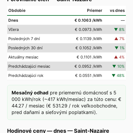
Obdobie
Priemer
vs dnes
Dnes
€ 0.1063
/kWh
—
Včera
€ 0.0973
/kWh
▼
8
%
Posledných 7 dní
€ 0.1139
/kWh
▲
7
%
Posledných 30 dní
€ 0.1052
/kWh
▼
1
%
Aktuálny mesiac
€ 0.1101
/kWh
▲
4
%
Predchádzajúci mesiac
€ 0.0952
/kWh
▼
10
%
Predchádzajúci rok
€ 0.0551
/kWh
▼
48
%
Mesačný odhad
pre priemernú domácnosť s 5
000 kWh/rok (~417 kWh/mesiac) za túto cenu: €
44.27 / mesiac (€ 531.29 / rok veľkoobchodne,
pred daňami a sieťovými poplatkami).
Hodinové ceny — dnes
—
Saint-Nazaire