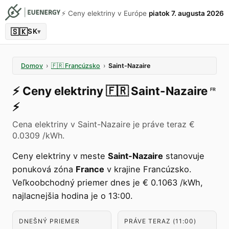
⚡️ Ceny elektriny v Európe
piatok 7. augusta 2026
🇸🇰
SK
▾
Domov
›
🇫🇷
Francúzsko
›
Saint-Nazaire
⚡️
Ceny elektriny
🇫🇷
Saint-Nazaire
FR
⚡️
Cena elektriny v Saint-Nazaire je práve teraz €
0.0309 /kWh.
Ceny elektriny v meste
Saint-Nazaire
stanovuje
ponuková zóna
France
v krajine Francúzsko.
Veľkoobchodný priemer dnes je € 0.1063 /kWh,
najlacnejšia hodina je o 13:00.
DNEŠNÝ PRIEMER
PRÁVE TERAZ (11:00)