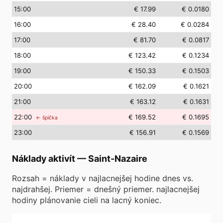
15
:00
€ 17.99
€ 0.0180
16
:00
€ 28.40
€ 0.0284
17
:00
€ 81.70
€ 0.0817
18
:00
€ 123.42
€ 0.1234
19
:00
€ 150.33
€ 0.1503
20
:00
€ 162.09
€ 0.1621
21
:00
€ 163.12
€ 0.1631
22
:00
€ 169.52
€ 0.1695
← špička
23
:00
€ 156.91
€ 0.1569
Náklady aktivít
—
Saint-Nazaire
Rozsah = náklady v najlacnejšej hodine dnes vs.
najdrahšej. Priemer = dnešný priemer. najlacnejšej
hodiny plánovanie cieli na lacný koniec.