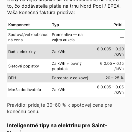
to, čo dodávatelia platia na trhu Nord Pool / EPEX.
Vaša konečná faktúra pridáva:
Komponent
Typ
Pribl.
Spotová/veľkoobchod
Premenlivá — na
—
ná cena
zajtra aukcia
€ 0.005 – 0.20
Daň z elektriny
Za kWh
/kWh
Za kWh + pevný
€ 0.05 – 0.15
Sieťové poplatky
poplatok
/kWh
DPH
Percento z celkovej
20 – 25 %
€ 0.005 – 0.05
Marža dodávateľa
Za kWh
/kWh
Pravidlo: pridajte 30–60 % k spotovej cene pre
konečnú cenu.
Inteligentné tipy na elektrinu pre Saint-