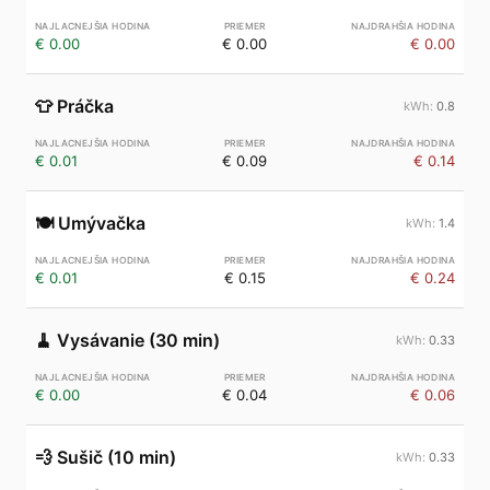
€ 0.00
€ 0.00
€ 0.00
👕
Práčka
0.8
€ 0.01
€ 0.09
€ 0.14
🍽️
Umývačka
1.4
€ 0.01
€ 0.15
€ 0.24
🧹
Vysávanie (30 min)
0.33
€ 0.00
€ 0.04
€ 0.06
💨
Sušič (10 min)
0.33