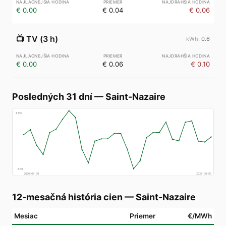
€ 0.00
€ 0.04
€ 0.06
📺
TV (3 h)
0.6
€ 0.00
€ 0.06
€ 0.10
Posledných 31 dní
—
Saint-Nazaire
€
153
€
50
2026-07-09
2026-08-07
12-mesačná história cien
—
Saint-Nazaire
Mesiac
Priemer
€/MWh