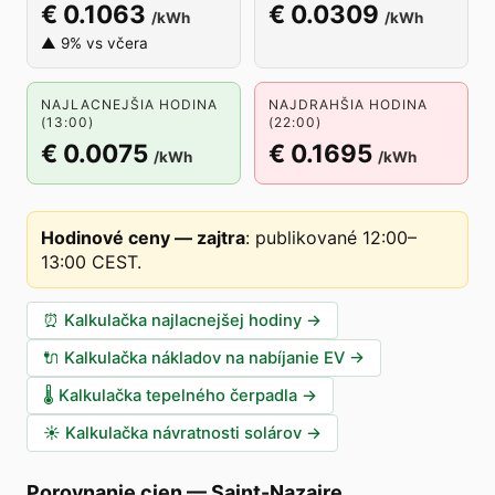
€ 0.1063
€ 0.0309
/kWh
/kWh
▲ 9% vs včera
NAJLACNEJŠIA HODINA
NAJDRAHŠIA HODINA
(13:00)
(22:00)
€ 0.0075
€ 0.1695
/kWh
/kWh
Hodinové ceny — zajtra
:
publikované 12:00–
13:00 CEST
.
⏰
Kalkulačka najlacnejšej hodiny
→
🔌
Kalkulačka nákladov na nabíjanie EV
→
🌡️
Kalkulačka tepelného čerpadla
→
☀️
Kalkulačka návratnosti solárov
→
Porovnanie cien
—
Saint-Nazaire