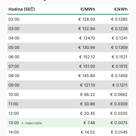
Hodina (SEČ)
€/MWh
€/kWh
02
:00
€ 128.50
€ 0.1285
03
:00
€ 122.84
€ 0.1228
04
:00
€ 124.10
€ 0.1241
05
:00
€ 130.94
€ 0.1309
06
:00
€ 152.12
€ 0.1521
07
:00
€ 151.50
€ 0.1515
08
:00
€ 145.89
€ 0.1459
09
:00
€ 121.10
€ 0.1211
10
:00
€ 66.22
€ 0.0662
11
:00
€ 30.86
€ 0.0309
12
:00
€ 20.45
€ 0.0205
13
:00
€ 7.48
€ 0.0075
← najlacnejšie
14
:00
€ 14.52
€ 0.0145