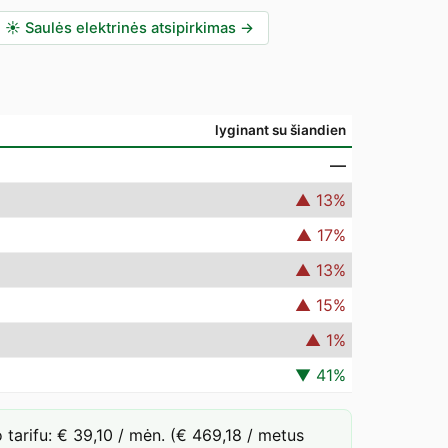
☀️
Saulės elektrinės atsipirkimas
→
lyginant su šiandien
—
▲
13
%
▲
17
%
▲
13
%
▲
15
%
▲
1
%
▼
41
%
arifu: € 39,10 / mėn. (€ 469,18 / metus