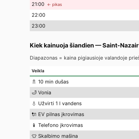
21
:00
← pikas
22
:00
23
:00
Kiek kainuoja šiandien
—
Saint-Nazai
Diapazonas = kaina pigiausioje valandoje prieš
Veikla
🚿
10 min dušas
🛁
Vonia
💧
Užvirti 1 l vandens
🔌
EV pilnas įkrovimas
📱
Telefono įkrovimas
👕
Skalbimo mašina