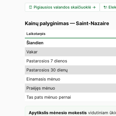
⏰
Pigiausios valandos skaičiuoklė
→
🔌
Elek
Kainų palyginimas
—
Saint-Nazaire
Laikotarpis
Šiandien
Vakar
Pastarosios 7 dienos
Pastarosios 30 dienų
Einamasis mėnuo
Praėjęs mėnuo
Tas pats mėnuo pernai
Apytikslis mėnesio mokestis
vidutiniam ūk