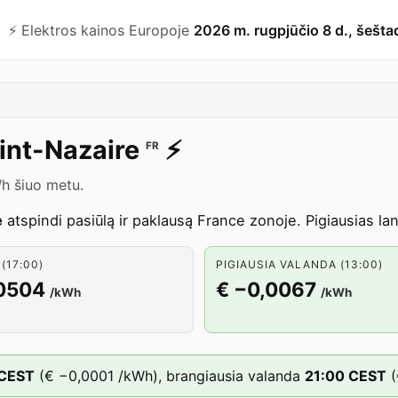
⚡️ Elektros kainos Europoje
2026 m. rugpjūčio 8 d., šešta
int-Nazaire
⚡️
FR
Wh šiuo metu.
e
atspindi pasiūlą ir paklausą France zonoje. Pigiausias l
(17:00)
PIGIAUSIA VALANDA (13:00)
,0504
€ −0,0067
/kWh
/kWh
CEST
(
€ −0,0001
/kWh),
brangiausia valanda
21
:00
CEST
(