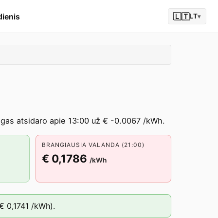
dienis
🇱🇹
LT
▾
angas atsidaro apie 13:00 už € -0.0067 /kWh.
BRANGIAUSIA VALANDA (21:00)
€ 0,1786
/kWh
€ 0,1741
/kWh).