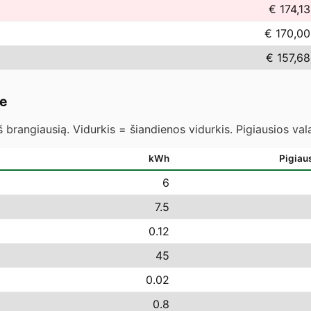
€ 174,13
€ 170,00
€ 157,68
re
 brangiausią. Vidurkis = šiandienos vidurkis. Pigiausios va
kWh
Pigiau
6
7.5
0.12
45
0.02
0.8