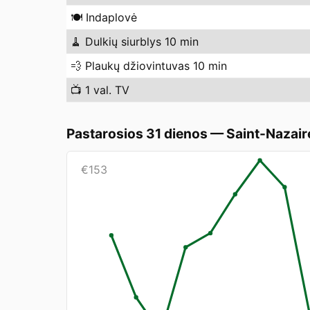
🍽️
Indaplovė
🧹
Dulkių siurblys 10 min
💨
Plaukų džiovintuvas 10 min
📺
1 val. TV
Pastarosios 31 dienos
—
Saint-Nazair
€
153