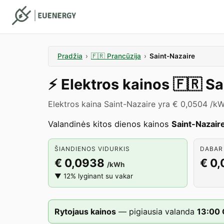
Pradžia
›
🇫🇷
Prancūzija
›
Saint-Nazaire
⚡️
Elektros kainos
🇫🇷
Sa
Elektros kaina Saint-Nazaire yra € 0,0504 /k
Valandinės kitos dienos kainos
Saint-Nazair
ŠIANDIENOS VIDURKIS
DABAR 
€ 0,0938
€ 0
/kWh
▼ 12% lyginant su vakar
Rytojaus kainos
—
pigiausia valanda
13
:00