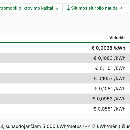
tromobilio įkrovimo kaštai
→
🌡️
Šilumos siurblio nauda
→
Vidurkis
€ 0,0938
/kWh
€ 0,1063
/kWh
€ 0,1101
/kWh
€ 0,1057
/kWh
€ 0,1081
/kWh
€ 0,0952
/kWh
€ 0,0551
/kWh
iui, sunaudojančiam 5 000 kWh/metus (~417 kWh/mėn.) šiuo t