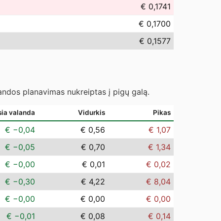
€ 0,1741
€ 0,1700
€ 0,1577
landos planavimas nukreiptas į pigų galą.
sia valanda
Vidurkis
Pikas
€ −0,04
€ 0,56
€ 1,07
€ −0,05
€ 0,70
€ 1,34
€ −0,00
€ 0,01
€ 0,02
€ −0,30
€ 4,22
€ 8,04
€ −0,00
€ 0,00
€ 0,00
€ −0,01
€ 0,08
€ 0,14