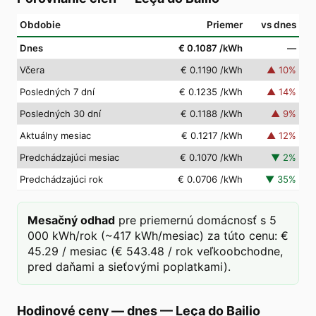
Obdobie
Priemer
vs dnes
Dnes
€ 0.1087
/kWh
—
Včera
€ 0.1190
/kWh
▲
10
%
Posledných 7 dní
€ 0.1235
/kWh
▲
14
%
Posledných 30 dní
€ 0.1188
/kWh
▲
9
%
Aktuálny mesiac
€ 0.1217
/kWh
▲
12
%
Predchádzajúci mesiac
€ 0.1070
/kWh
▼
2
%
Predchádzajúci rok
€ 0.0706
/kWh
▼
35
%
Mesačný odhad
pre priemernú domácnosť s 5
000 kWh/rok (~417 kWh/mesiac) za túto cenu: €
45.29 / mesiac (€ 543.48 / rok veľkoobchodne,
pred daňami a sieťovými poplatkami).
Hodinové ceny — dnes
—
Leça do Bailio