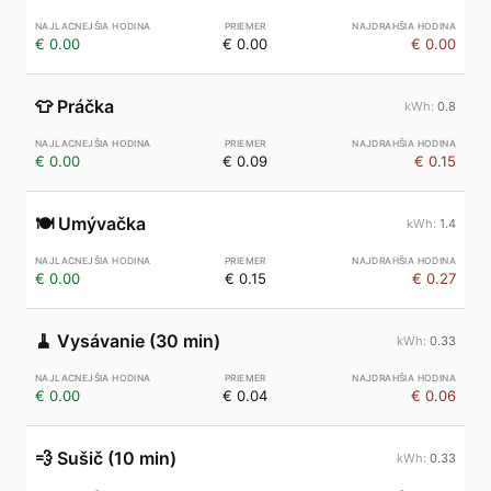
€ 0.00
€ 0.00
€ 0.00
👕
Práčka
0.8
€ 0.00
€ 0.09
€ 0.15
🍽️
Umývačka
1.4
€ 0.00
€ 0.15
€ 0.27
🧹
Vysávanie (30 min)
0.33
€ 0.00
€ 0.04
€ 0.06
💨
Sušič (10 min)
0.33