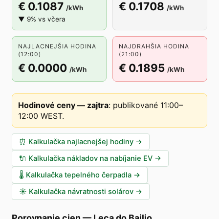
€ 0.1087
€ 0.1708
/kWh
/kWh
▼ 9% vs včera
NAJLACNEJŠIA HODINA
NAJDRAHŠIA HODINA
(12:00)
(21:00)
€ 0.0000
€ 0.1895
/kWh
/kWh
Hodinové ceny — zajtra
:
publikované 11:00–
12:00 WEST
.
⏰
Kalkulačka najlacnejšej hodiny
→
🔌
Kalkulačka nákladov na nabíjanie EV
→
🌡️
Kalkulačka tepelného čerpadla
→
☀️
Kalkulačka návratnosti solárov
→
Porovnanie cien
—
Leça do Bailio