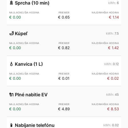
🚿
Sprcha (10 min)
6
€ 0.00
€ 0.65
€ 1.14
🛁
Kúpeľ
7.5
€ 0.00
€ 0.82
€ 1.42
💧
Kanvica (1 L)
0.12
€ 0.00
€ 0.01
€ 0.02
🔌
Plné nabitie EV
45
€ 0.00
€ 4.89
€ 8.53
📱
Nabíjanie telefónu
0.02