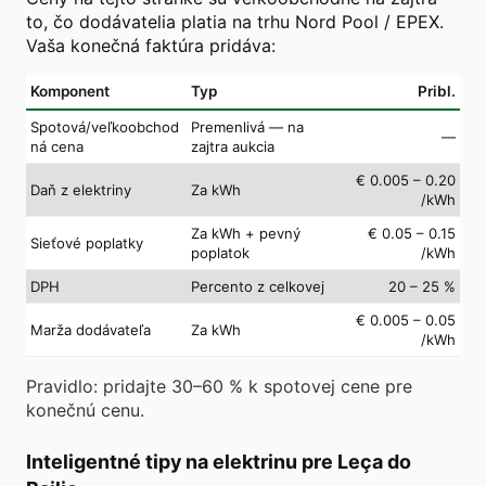
to, čo dodávatelia platia na trhu Nord Pool / EPEX.
Vaša konečná faktúra pridáva:
Komponent
Typ
Pribl.
Spotová/veľkoobchod
Premenlivá — na
—
ná cena
zajtra aukcia
€ 0.005 – 0.20
Daň z elektriny
Za kWh
/kWh
Za kWh + pevný
€ 0.05 – 0.15
Sieťové poplatky
poplatok
/kWh
DPH
Percento z celkovej
20 – 25 %
€ 0.005 – 0.05
Marža dodávateľa
Za kWh
/kWh
Pravidlo: pridajte 30–60 % k spotovej cene pre
konečnú cenu.
Inteligentné tipy na elektrinu pre Leça do