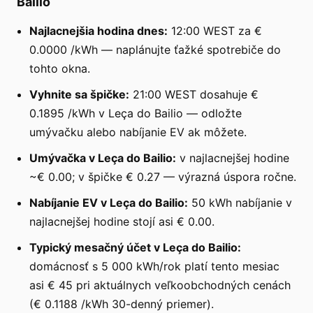
Bailio
Najlacnejšia hodina dnes:
12:00 WEST za €
0.0000 /kWh — naplánujte ťažké spotrebiče do
tohto okna.
Vyhnite sa špičke:
21:00 WEST dosahuje €
0.1895 /kWh v Leça do Bailio — odložte
umývačku alebo nabíjanie EV ak môžete.
Umývačka v Leça do Bailio:
v najlacnejšej hodine
~€ 0.00; v špičke € 0.27 — výrazná úspora ročne.
Nabíjanie EV v Leça do Bailio:
50 kWh nabíjanie v
najlacnejšej hodine stojí asi € 0.00.
Typický mesačný účet v Leça do Bailio:
domácnosť s 5 000 kWh/rok platí tento mesiac
asi € 45 pri aktuálnych veľkoobchodných cenách
(€ 0.1188 /kWh 30-denný priemer).