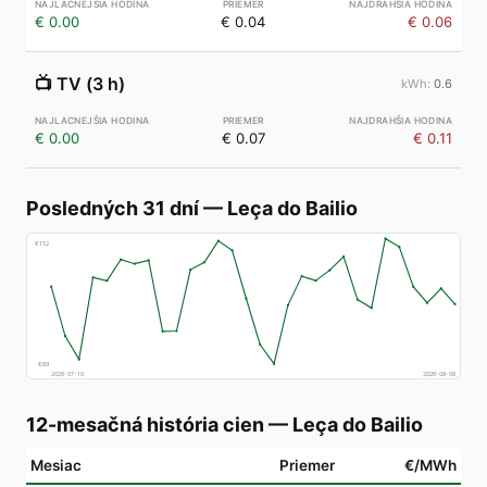
€ 0.00
€ 0.04
€ 0.06
📺
TV (3 h)
0.6
€ 0.00
€ 0.07
€ 0.11
Posledných 31 dní
—
Leça do Bailio
€
152
€
69
2026-07-10
2026-08-08
12-mesačná história cien
—
Leça do Bailio
Mesiac
Priemer
€/MWh