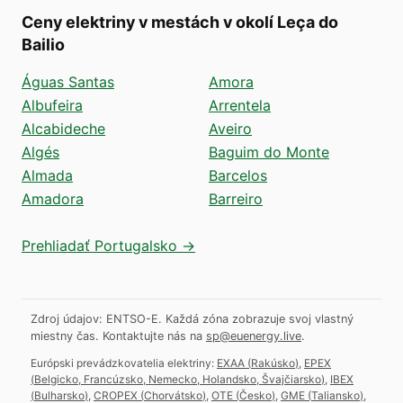
Ceny elektriny v mestách v okolí Leça do
Bailio
Águas Santas
Amora
Albufeira
Arrentela
Alcabideche
Aveiro
Algés
Baguim do Monte
Almada
Barcelos
Amadora
Barreiro
Prehliadať Portugalsko →
Zdroj údajov: ENTSO-E. Každá zóna zobrazuje svoj vlastný
miestny čas.
Kontaktujte nás na
sp@euenergy.live
.
Európski prevádzkovatelia elektriny:
EXAA
(
Rakúsko
)
,
EPEX
(
Belgicko, Francúzsko, Nemecko, Holandsko, Švajčiarsko
)
,
IBEX
(
Bulharsko
)
,
CROPEX
(
Chorvátsko
)
,
OTE
(
Česko
)
,
GME
(
Taliansko
)
,