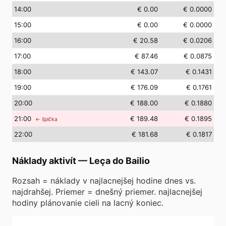
14
:00
€ 0.00
€ 0.0000
15
:00
€ 0.00
€ 0.0000
16
:00
€ 20.58
€ 0.0206
17
:00
€ 87.46
€ 0.0875
18
:00
€ 143.07
€ 0.1431
19
:00
€ 176.09
€ 0.1761
20
:00
€ 188.00
€ 0.1880
21
:00
€ 189.48
€ 0.1895
← špička
22
:00
€ 181.68
€ 0.1817
Náklady aktivít
—
Leça do Bailio
Rozsah = náklady v najlacnejšej hodine dnes vs.
najdrahšej. Priemer = dnešný priemer. najlacnejšej
hodiny plánovanie cieli na lacný koniec.