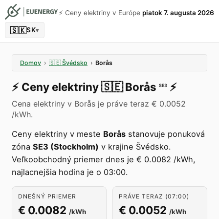
⚡️ Ceny elektriny v Európe
piatok 7. augusta 2026
🇸🇰
SK
▾
Domov
›
🇸🇪
Švédsko
›
Borås
⚡️
Ceny elektriny
🇸🇪
Borås
⚡️
SE3
Cena elektriny v Borås je práve teraz € 0.0052
/kWh.
Ceny elektriny v meste
Borås
stanovuje ponuková
zóna
SE3 (Stockholm)
v krajine Švédsko.
Veľkoobchodný priemer dnes je € 0.0082 /kWh,
najlacnejšia hodina je o 03:00.
DNEŠNÝ PRIEMER
PRÁVE TERAZ (07:00)
€ 0.0082
€ 0.0052
/kWh
/kWh