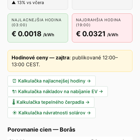
▲ 13% vs včera
NAJLACNEJŠIA HODINA
NAJDRAHŠIA HODINA
(03:00)
(19:00)
€ 0.0018
€ 0.0321
/kWh
/kWh
Hodinové ceny — zajtra
:
publikované 12:00–
13:00 CEST
.
⏰
Kalkulačka najlacnejšej hodiny
→
🔌
Kalkulačka nákladov na nabíjanie EV
→
🌡️
Kalkulačka tepelného čerpadla
→
☀️
Kalkulačka návratnosti solárov
→
Porovnanie cien
—
Borås