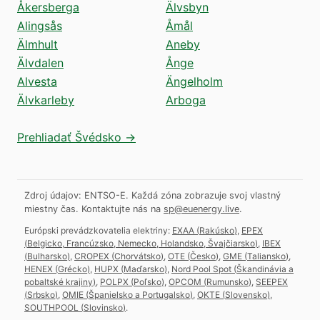
Åkersberga
Älvsbyn
Alingsås
Åmål
Älmhult
Aneby
Älvdalen
Ånge
Alvesta
Ängelholm
Älvkarleby
Arboga
Prehliadať Švédsko →
Zdroj údajov: ENTSO-E. Každá zóna zobrazuje svoj vlastný
miestny čas.
Kontaktujte nás na
sp@euenergy.live
.
Európski prevádzkovatelia elektriny:
EXAA
(
Rakúsko
)
,
EPEX
(
Belgicko, Francúzsko, Nemecko, Holandsko, Švajčiarsko
)
,
IBEX
(
Bulharsko
)
,
CROPEX
(
Chorvátsko
)
,
OTE
(
Česko
)
,
GME
(
Taliansko
)
,
HENEX
(
Grécko
)
,
HUPX
(
Maďarsko
)
,
Nord Pool Spot
(
Škandinávia a
pobaltské krajiny
)
,
POLPX
(
Poľsko
)
,
OPCOM
(
Rumunsko
)
,
SEEPEX
(
Srbsko
)
,
OMIE
(
Španielsko a Portugalsko
)
,
OKTE
(
Slovensko
)
,
SOUTHPOOL
(
Slovinsko
)
.