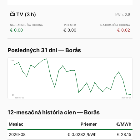
📺
TV (3 h)
0.6
€ 0.00
€ 0.00
€ 0.02
Posledných 31 dní
—
Borås
€
83
€
7
2026-07-09
2026-08-07
12-mesačná história cien
—
Borås
Mesiac
Priemer
€/MWh
2026-08
€ 0.0282
/kWh
€ 28.15