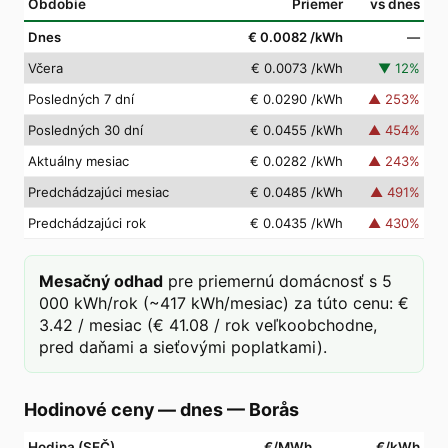
Obdobie
Priemer
vs dnes
Dnes
€ 0.0082
/kWh
—
Včera
€ 0.0073
/kWh
▼
12
%
Posledných 7 dní
€ 0.0290
/kWh
▲
253
%
Posledných 30 dní
€ 0.0455
/kWh
▲
454
%
Aktuálny mesiac
€ 0.0282
/kWh
▲
243
%
Predchádzajúci mesiac
€ 0.0485
/kWh
▲
491
%
Predchádzajúci rok
€ 0.0435
/kWh
▲
430
%
Mesačný odhad
pre priemernú domácnosť s 5
000 kWh/rok (~417 kWh/mesiac) za túto cenu: €
3.42 / mesiac (€ 41.08 / rok veľkoobchodne,
pred daňami a sieťovými poplatkami).
Hodinové ceny — dnes
—
Borås
Hodina (SEČ)
€/MWh
€/kWh