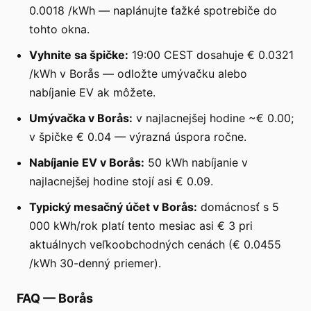
0.0018 /kWh — naplánujte ťažké spotrebiče do
tohto okna.
Vyhnite sa špičke:
19:00 CEST dosahuje € 0.0321
/kWh v Borås — odložte umývačku alebo
nabíjanie EV ak môžete.
Umývačka v Borås:
v najlacnejšej hodine ~€ 0.00;
v špičke € 0.04 — výrazná úspora ročne.
Nabíjanie EV v Borås:
50 kWh nabíjanie v
najlacnejšej hodine stojí asi € 0.09.
Typický mesačný účet v Borås:
domácnosť s 5
000 kWh/rok platí tento mesiac asi € 3 pri
aktuálnych veľkoobchodných cenách (€ 0.0455
/kWh 30-denný priemer).
FAQ
—
Borås