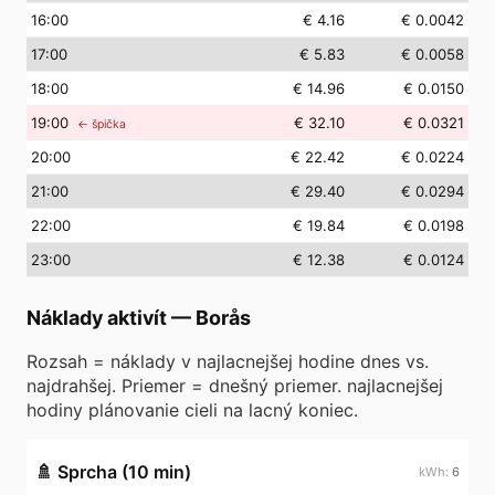
16
:00
€ 4.16
€ 0.0042
17
:00
€ 5.83
€ 0.0058
18
:00
€ 14.96
€ 0.0150
19
:00
€ 32.10
€ 0.0321
← špička
20
:00
€ 22.42
€ 0.0224
21
:00
€ 29.40
€ 0.0294
22
:00
€ 19.84
€ 0.0198
23
:00
€ 12.38
€ 0.0124
Náklady aktivít
—
Borås
Rozsah = náklady v najlacnejšej hodine dnes vs.
najdrahšej. Priemer = dnešný priemer. najlacnejšej
hodiny plánovanie cieli na lacný koniec.
🚿
Sprcha (10 min)
6