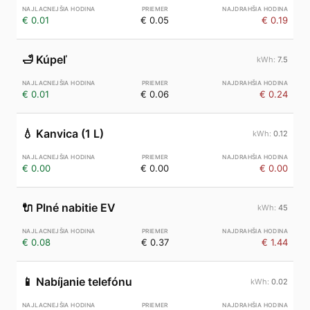
€ 0.01
€ 0.05
€ 0.19
🛁
Kúpeľ
7.5
€ 0.01
€ 0.06
€ 0.24
💧
Kanvica (1 L)
0.12
€ 0.00
€ 0.00
€ 0.00
🔌
Plné nabitie EV
45
€ 0.08
€ 0.37
€ 1.44
📱
Nabíjanie telefónu
0.02