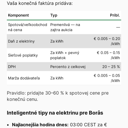
Vaša konečná faktúra pridáva:
Komponent
Typ
Pribl.
Spotová/veľkoobchod
Premenlivá — na
—
ná cena
zajtra aukcia
€ 0.005 – 0.20
Daň z elektriny
Za kWh
/kWh
Za kWh + pevný
€ 0.05 – 0.15
Sieťové poplatky
poplatok
/kWh
DPH
Percento z celkovej
20 – 25 %
€ 0.005 – 0.05
Marža dodávateľa
Za kWh
/kWh
Pravidlo: pridajte 30–60 % k spotovej cene pre
konečnú cenu.
Inteligentné tipy na elektrinu pre Borås
Najlacnejšia hodina dnes:
03:00 CEST za €