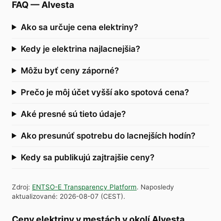
FAQ
—
Alvesta
Ako sa určuje cena elektriny?
Kedy je elektrina najlacnejšia?
Môžu byť ceny záporné?
Prečo je môj účet vyšší ako spotová cena?
Aké presné sú tieto údaje?
Ako presunúť spotrebu do lacnejších hodín?
Kedy sa publikujú zajtrajšie ceny?
Zdroj
:
ENTSO-E Transparency Platform
.
Naposledy
aktualizované
:
2026-08-07
(
CEST
).
Ceny elektriny v mestách v okolí Alvesta