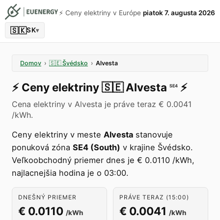
⚡️ Ceny elektriny v Európe
piatok 7. augusta 2026
🇸🇰
SK
▾
Domov
›
🇸🇪
Švédsko
›
Alvesta
⚡️
Ceny elektriny
🇸🇪
Alvesta
⚡️
SE4
Cena elektriny v Alvesta je práve teraz € 0.0041
/kWh.
Ceny elektriny v meste
Alvesta
stanovuje
ponuková zóna
SE4 (South)
v krajine Švédsko.
Veľkoobchodný priemer dnes je € 0.0110 /kWh,
najlacnejšia hodina je o 03:00.
DNEŠNÝ PRIEMER
PRÁVE TERAZ (15:00)
€ 0.0110
€ 0.0041
/kWh
/kWh