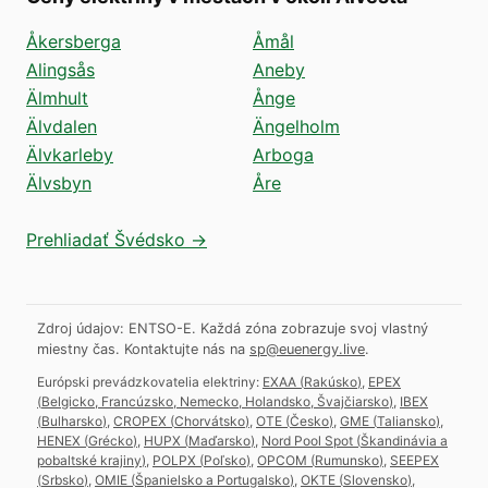
Åkersberga
Åmål
Alingsås
Aneby
Älmhult
Ånge
Älvdalen
Ängelholm
Älvkarleby
Arboga
Älvsbyn
Åre
Prehliadať Švédsko →
Zdroj údajov: ENTSO-E. Každá zóna zobrazuje svoj vlastný
miestny čas.
Kontaktujte nás na
sp@euenergy.live
.
Európski prevádzkovatelia elektriny:
EXAA
(
Rakúsko
)
,
EPEX
(
Belgicko, Francúzsko, Nemecko, Holandsko, Švajčiarsko
)
,
IBEX
(
Bulharsko
)
,
CROPEX
(
Chorvátsko
)
,
OTE
(
Česko
)
,
GME
(
Taliansko
)
,
HENEX
(
Grécko
)
,
HUPX
(
Maďarsko
)
,
Nord Pool Spot
(
Škandinávia a
pobaltské krajiny
)
,
POLPX
(
Poľsko
)
,
OPCOM
(
Rumunsko
)
,
SEEPEX
(
Srbsko
)
,
OMIE
(
Španielsko a Portugalsko
)
,
OKTE
(
Slovensko
)
,