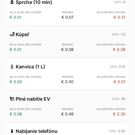
🚿
Sprcha (10 min)
6
€ 0.01
€ 0.07
€ 0.31
🛁
Kúpeľ
7.5
€ 0.01
€ 0.08
€ 0.38
💧
Kanvica (1 L)
0.12
€ 0.00
€ 0.00
€ 0.01
🔌
Plné nabitie EV
45
€ 0.08
€ 0.49
€ 2.30
📱
Nabíjanie telefónu
0.02