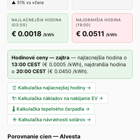
▲ 51% vs včera
NAJLACNEJŠIA HODINA
NAJDRAHŠIA HODINA
(03:00)
(19:00)
€ 0.0018
€ 0.0511
/kWh
/kWh
Hodinové ceny — zajtra
—
najlacnejšia hodina o
13
:00
CEST
(
€ 0.0005
/kWh),
najdrahšia hodina
o
20
:00
CEST
(
€ 0.0450
/kWh).
⏰
Kalkulačka najlacnejšej hodiny
→
🔌
Kalkulačka nákladov na nabíjanie EV
→
🌡️
Kalkulačka tepelného čerpadla
→
☀️
Kalkulačka návratnosti solárov
→
Porovnanie cien
—
Alvesta