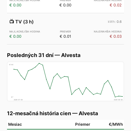
€ 0.00
€ 0.00
€ 0.02
📺
TV (3 h)
0.6
€ 0.00
€ 0.01
€ 0.03
Posledných 31 dní
—
Alvesta
€
148
€
7
2026-07-09
2026-08-08
12-mesačná história cien
—
Alvesta
Mesiac
Priemer
€/MWh