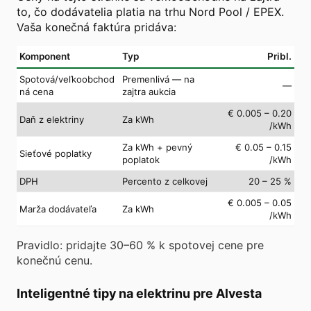
to, čo dodávatelia platia na trhu Nord Pool / EPEX.
Vaša konečná faktúra pridáva:
Komponent
Typ
Pribl.
Spotová/veľkoobchod
Premenlivá — na
—
ná cena
zajtra aukcia
€ 0.005 – 0.20
Daň z elektriny
Za kWh
/kWh
Za kWh + pevný
€ 0.05 – 0.15
Sieťové poplatky
poplatok
/kWh
DPH
Percento z celkovej
20 – 25 %
€ 0.005 – 0.05
Marža dodávateľa
Za kWh
/kWh
Pravidlo: pridajte 30–60 % k spotovej cene pre
konečnú cenu.
Inteligentné tipy na elektrinu pre Alvesta