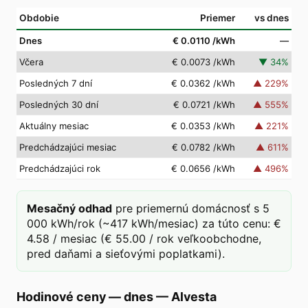
Obdobie
Priemer
vs dnes
Dnes
€ 0.0110
/kWh
—
Včera
€ 0.0073
/kWh
▼
34
%
Posledných 7 dní
€ 0.0362
/kWh
▲
229
%
Posledných 30 dní
€ 0.0721
/kWh
▲
555
%
Aktuálny mesiac
€ 0.0353
/kWh
▲
221
%
Predchádzajúci mesiac
€ 0.0782
/kWh
▲
611
%
Predchádzajúci rok
€ 0.0656
/kWh
▲
496
%
Mesačný odhad
pre priemernú domácnosť s 5
000 kWh/rok (~417 kWh/mesiac) za túto cenu: €
4.58 / mesiac (€ 55.00 / rok veľkoobchodne,
pred daňami a sieťovými poplatkami).
Hodinové ceny — dnes
—
Alvesta