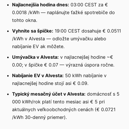
Najlacnejšia hodina dnes:
03:00 CEST za €
0.0018 /kWh — naplánujte ťažké spotrebiče do
tohto okna.
Vyhnite sa špičke:
19:00 CEST dosahuje € 0.0511
/kWh v Alvesta — odložte umývačku alebo
nabíjanie EV ak môžete.
Umývačka v Alvesta:
v najlacnejšej hodine ~€
0.00; v špičke € 0.07 — výrazná úspora ročne.
Nabíjanie EV v Alvesta:
50 kWh nabíjanie v
najlacnejšej hodine stojí asi € 0.09.
Typický mesačný účet v Alvesta:
domácnosť s 5
000 kWh/rok platí tento mesiac asi € 5 pri
aktuálnych veľkoobchodných cenách (€ 0.0721
/kWh 30-denný priemer).