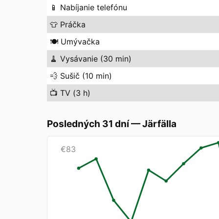
📱
Nabíjanie telefónu
👕
Práčka
🍽️
Umývačka
🧹
Vysávanie (30 min)
💨
Sušič (10 min)
📺
TV (3 h)
Posledných 31 dní
—
Järfälla
€
83