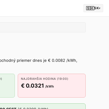
🇸🇰
SK
▾
bchodný priemer dnes je € 0.0082 /kWh,
0)
NAJDRAHŠIA HODINA (19:00)
€ 0.0321
/kWh