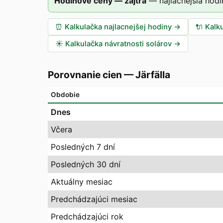
Hodinové ceny — zajtra
—
najlacnejšia hodi
⏰
Kalkulačka najlacnejšej hodiny
→
🔌
Kalk
☀️
Kalkulačka návratnosti solárov
→
Porovnanie cien
—
Järfälla
Obdobie
Dnes
Včera
Posledných 7 dní
Posledných 30 dní
Aktuálny mesiac
Predchádzajúci mesiac
Predchádzajúci rok