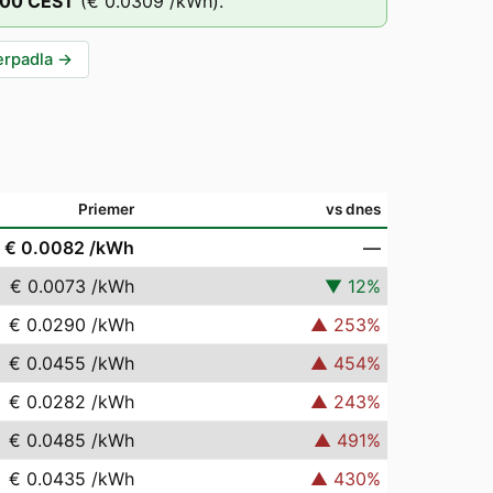
:00
CEST
(
€ 0.0309
/kWh).
erpadla
→
Priemer
vs dnes
€ 0.0082
/kWh
—
€ 0.0073
/kWh
▼
12
%
€ 0.0290
/kWh
▲
253
%
€ 0.0455
/kWh
▲
454
%
€ 0.0282
/kWh
▲
243
%
€ 0.0485
/kWh
▲
491
%
€ 0.0435
/kWh
▲
430
%