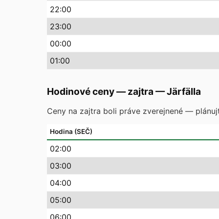
22
:00
23
:00
00
:00
01
:00
Hodinové ceny — zajtra
—
Järfälla
Ceny na zajtra boli práve zverejnené — plánuj
Hodina (SEČ)
02
:00
03
:00
04
:00
05
:00
06
:00