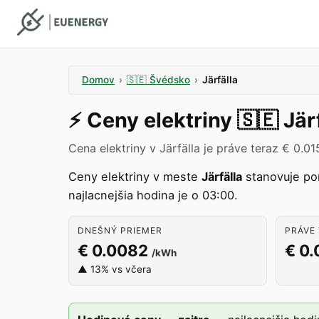
Domov
›
🇸🇪
Švédsko
›
Järfälla
⚡️
Ceny elektriny
🇸🇪
Jär
Cena elektriny v Järfälla je práve teraz € 0.0
Ceny elektriny v meste
Järfälla
stanovuje p
najlacnejšia hodina je o 03:00.
DNEŠNÝ PRIEMER
PRÁVE 
€ 0.0082
€ 0.
/kWh
▲ 13% vs včera