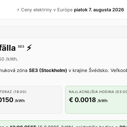
⚡️ Ceny elektriny v Európe
piatok 7. augusta 2026
fälla
⚡️
SE3
150 /kWh.
onuková zóna
SE3 (Stockholm)
v krajine Švédsko. Veľkoo
TERAZ (18:00)
NAJLACNEJŠIA HODINA (03:0
0150
€ 0.0018
/kWh
/kWh