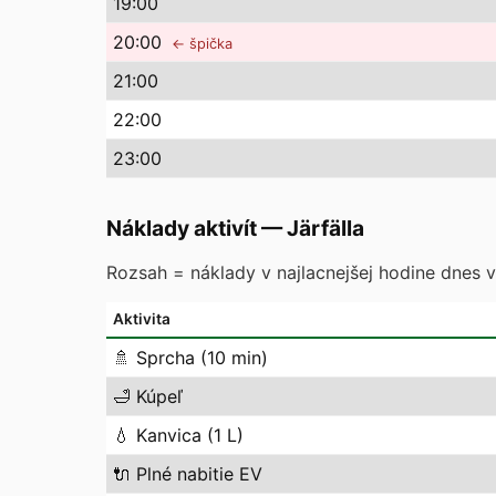
19
:00
20
:00
← špička
21
:00
22
:00
23
:00
Náklady aktivít
—
Järfälla
Rozsah = náklady v najlacnejšej hodine dnes vs
Aktivita
🚿
Sprcha (10 min)
🛁
Kúpeľ
💧
Kanvica (1 L)
🔌
Plné nabitie EV