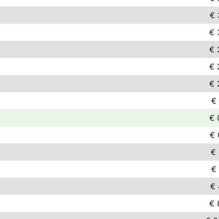
€ 
€ 
€ 
€ 
€ 
€ 
€ 
€ 
€ 
€ 
€ 
€ 