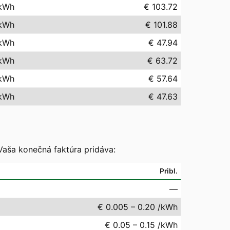
kWh
€ 103.72
kWh
€ 101.88
kWh
€ 47.94
kWh
€ 63.72
kWh
€ 57.64
kWh
€ 47.63
Vaša konečná faktúra pridáva:
Pribl.
—
€ 0.005 – 0.20 /kWh
€ 0.05 – 0.15 /kWh