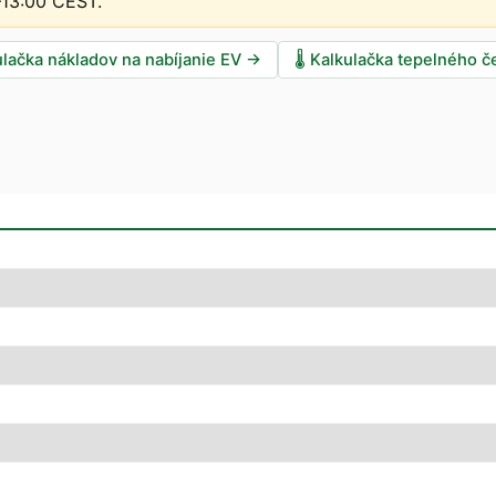
–13:00 CEST
.
ulačka nákladov na nabíjanie EV
→
🌡️
Kalkulačka tepelného č