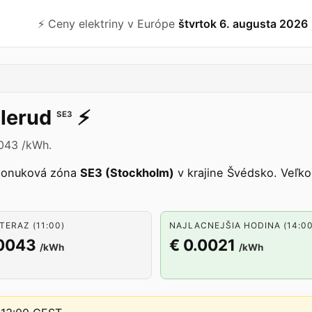
⚡️ Ceny elektriny v Európe
štvrtok 6. augusta 2026
lerud
⚡️
SE3
0043 /kWh.
ponuková zóna
SE3 (Stockholm)
v krajine Švédsko. Veľk
TERAZ (11:00)
NAJLACNEJŠIA HODINA (14:00
.0043
€ 0.0021
/kWh
/kWh