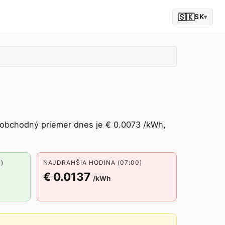
🇸🇰
SK
▾
oobchodný priemer dnes je € 0.0073 /kWh,
)
NAJDRAHŠIA HODINA (07:00)
€ 0.0137
/kWh