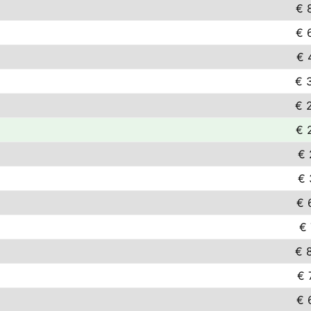
€ 
€ 
€ 
€ 
€ 
€ 
€ 
€ 
€ 
€ 
€ 
€ 
€ 