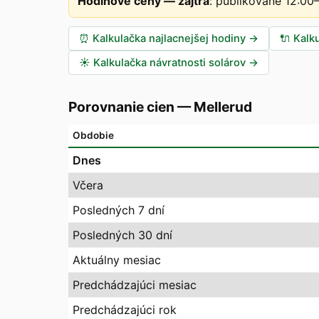
Hodinové ceny — zajtra
:
publikované 12:00
⏰
Kalkulačka najlacnejšej hodiny
→
🔌
Kalk
☀️
Kalkulačka návratnosti solárov
→
Porovnanie cien
—
Mellerud
Obdobie
Dnes
Včera
Posledných 7 dní
Posledných 30 dní
Aktuálny mesiac
Predchádzajúci mesiac
Predchádzajúci rok