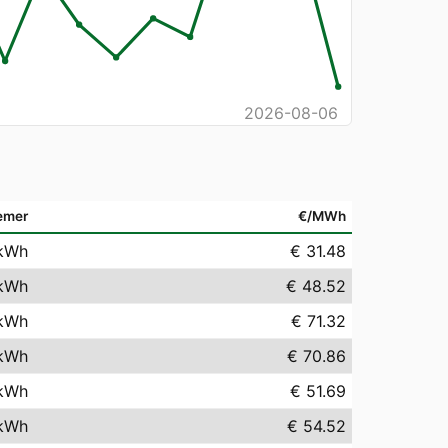
2026-08-06
emer
€/MWh
kWh
€ 31.48
kWh
€ 48.52
kWh
€ 71.32
kWh
€ 70.86
kWh
€ 51.69
kWh
€ 54.52