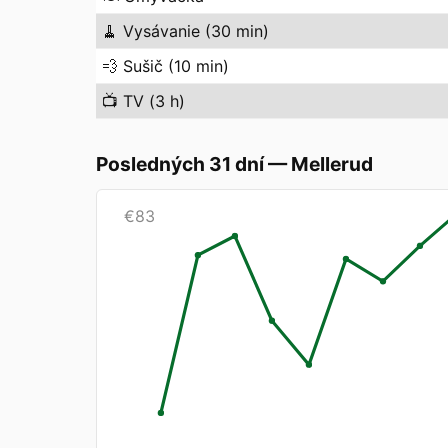
🧹
Vysávanie (30 min)
💨
Sušič (10 min)
📺
TV (3 h)
Posledných 31 dní
—
Mellerud
€
83