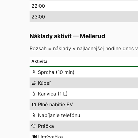
22
:00
23
:00
Náklady aktivít
—
Mellerud
Rozsah = náklady v najlacnejšej hodine dnes vs
Aktivita
🚿
Sprcha (10 min)
🛁
Kúpeľ
💧
Kanvica (1 L)
🔌
Plné nabitie EV
📱
Nabíjanie telefónu
👕
Práčka
🍽️
Umývačka