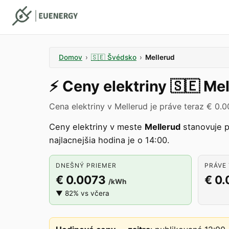
Domov
›
🇸🇪
Švédsko
›
Mellerud
⚡️
Ceny elektriny
🇸🇪
Mel
Cena elektriny v Mellerud je práve teraz € 0.
Ceny elektriny v meste
Mellerud
stanovuje 
najlacnejšia hodina je o 14:00.
DNEŠNÝ PRIEMER
PRÁVE 
€ 0.0073
€ 0
/kWh
▼ 82% vs včera