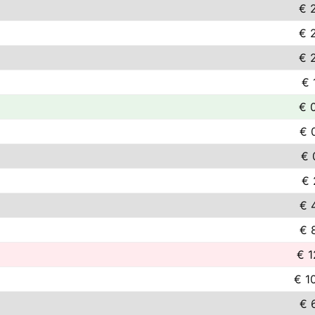
€ 
€ 
€ 
€ 
€ 
€ 
€ 
€ 
€ 
€ 
€ 1
€ 1
€ 