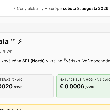
⚡️ Ceny elektriny v Európe
sobota 8. augusta 2026
ala
⚡️
SE1
20 /kWh.
uková zóna
SE1 (North)
v krajine Švédsko. Veľkoobchodn
TERAZ (04:00)
NAJLACNEJŠIA HODINA (13:00
.0020
€ 0.0006
/kWh
/kWh