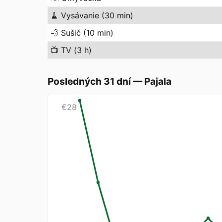
🧹
Vysávanie (30 min)
💨
Sušič (10 min)
📺
TV (3 h)
Posledných 31 dní
—
Pajala
€
28