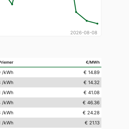
2026-08-08
Priemer
€/MWh
9
/kWh
€ 14.89
3
/kWh
€ 14.32
1
/kWh
€ 41.08
4
/kWh
€ 46.36
3
/kWh
€ 24.28
1
/kWh
€ 21.13