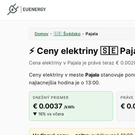
Domov
›
🇸🇪
Švédsko
›
Pajala
⚡️
Ceny elektriny
🇸🇪
Paj
Cena elektriny v Pajala je práve teraz € 0.00
Ceny elektriny v meste
Pajala
stanovuje pon
najlacnejšia hodina je o 13:00.
DNEŠNÝ PRIEMER
PRÁVE 
€ 0.0037
€ 0
/kWh
▼ 16% vs včera