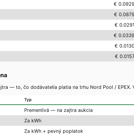
€ 0.092
€ 0.087
€ 0.029
€ 0.033
€ 0.013
€ 0.015
ena
tra — to, čo dodávatelia platia na trhu Nord Pool / EPEX. 
Typ
Premenlivá — na zajtra aukcia
Za kWh
Za kWh + pevný poplatok