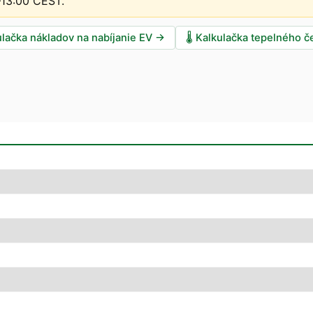
–13:00 CEST
.
ulačka nákladov na nabíjanie EV
→
🌡️
Kalkulačka tepelného č