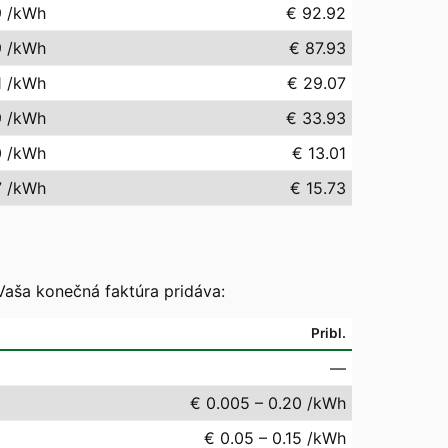
9
/kWh
€ 92.92
9
/kWh
€ 87.93
1
/kWh
€ 29.07
9
/kWh
€ 33.93
0
/kWh
€ 13.01
7
/kWh
€ 15.73
Vaša konečná faktúra pridáva:
Pribl.
—
€ 0.005 – 0.20 /kWh
€ 0.05 – 0.15 /kWh