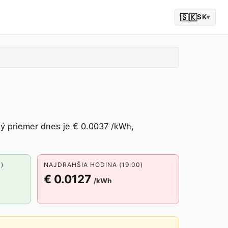
🇸🇰
SK
▾
ý priemer dnes je € 0.0037 /kWh,
)
NAJDRAHŠIA HODINA (19:00)
€ 0.0127
/kWh