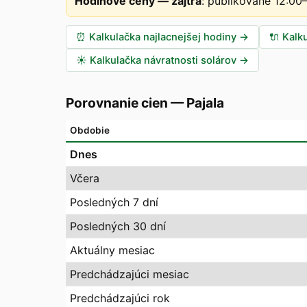
Hodinové ceny — zajtra
:
publikované 12:00
⏰
Kalkulačka najlacnejšej hodiny
→
🔌
Kalk
☀️
Kalkulačka návratnosti solárov
→
Porovnanie cien
—
Pajala
Obdobie
Dnes
Včera
Posledných 7 dní
Posledných 30 dní
Aktuálny mesiac
Predchádzajúci mesiac
Predchádzajúci rok