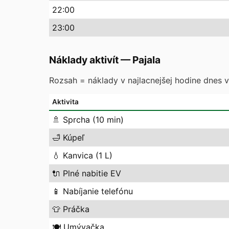
22
:00
23
:00
Náklady aktivít
—
Pajala
Rozsah = náklady v najlacnejšej hodine dnes vs
Aktivita
🚿
Sprcha (10 min)
🛁
Kúpeľ
💧
Kanvica (1 L)
🔌
Plné nabitie EV
📱
Nabíjanie telefónu
👕
Práčka
🍽️
Umývačka