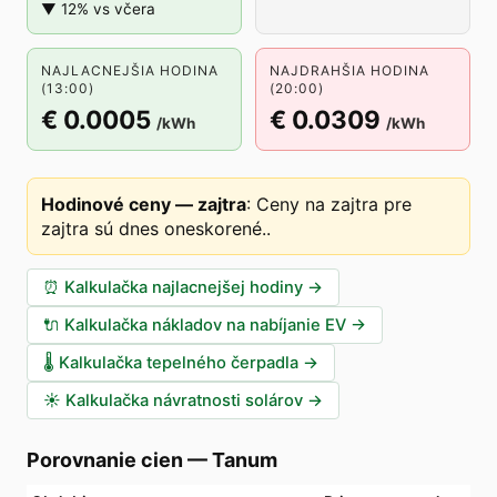
▼ 12% vs včera
NAJLACNEJŠIA HODINA
NAJDRAHŠIA HODINA
(13:00)
(20:00)
€ 0.0005
€ 0.0309
/kWh
/kWh
Hodinové ceny — zajtra
:
Ceny na zajtra pre
zajtra sú dnes oneskorené.
.
⏰
Kalkulačka najlacnejšej hodiny
→
🔌
Kalkulačka nákladov na nabíjanie EV
→
🌡️
Kalkulačka tepelného čerpadla
→
☀️
Kalkulačka návratnosti solárov
→
Porovnanie cien
—
Tanum