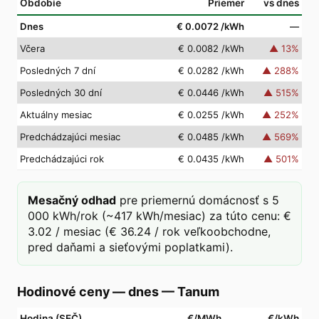
Obdobie
Priemer
vs dnes
Dnes
€ 0.0072
/kWh
—
Včera
€ 0.0082
/kWh
▲
13
%
Posledných 7 dní
€ 0.0282
/kWh
▲
288
%
Posledných 30 dní
€ 0.0446
/kWh
▲
515
%
Aktuálny mesiac
€ 0.0255
/kWh
▲
252
%
Predchádzajúci mesiac
€ 0.0485
/kWh
▲
569
%
Predchádzajúci rok
€ 0.0435
/kWh
▲
501
%
Mesačný odhad
pre priemernú domácnosť s 5
000 kWh/rok (~417 kWh/mesiac) za túto cenu: €
3.02 / mesiac (€ 36.24 / rok veľkoobchodne,
pred daňami a sieťovými poplatkami).
Hodinové ceny — dnes
—
Tanum
Hodina (SEČ)
€/MWh
€/kWh