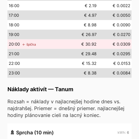
16
:00
€ 2.19
€ 0.0022
17
:00
€ 4.97
€ 0.0050
18
:00
€ 8.98
€ 0.0090
19
:00
€ 26.97
€ 0.0270
20
:00
€ 30.92
€ 0.0309
← špička
21
:00
€ 29.48
€ 0.0295
22
:00
€ 15.32
€ 0.0153
23
:00
€ 8.38
€ 0.0084
Náklady aktivít
—
Tanum
Rozsah = náklady v najlacnejšej hodine dnes vs.
najdrahšej. Priemer = dnešný priemer. najlacnejšej
hodiny plánovanie cieli na lacný koniec.
🚿
Sprcha (10 min)
6