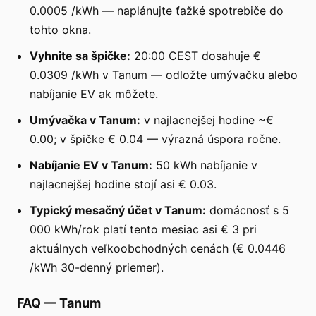
0.0005 /kWh — naplánujte ťažké spotrebiče do
tohto okna.
Vyhnite sa špičke:
20:00 CEST dosahuje €
0.0309 /kWh v Tanum — odložte umývačku alebo
nabíjanie EV ak môžete.
Umývačka v Tanum:
v najlacnejšej hodine ~€
0.00; v špičke € 0.04 — výrazná úspora ročne.
Nabíjanie EV v Tanum:
50 kWh nabíjanie v
najlacnejšej hodine stojí asi € 0.03.
Typický mesačný účet v Tanum:
domácnosť s 5
000 kWh/rok platí tento mesiac asi € 3 pri
aktuálnych veľkoobchodných cenách (€ 0.0446
/kWh 30-denný priemer).
FAQ
—
Tanum