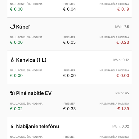
€ 0.00
€ 0.04
€ 0.19
🛁
Kúpeľ
7.5
€ 0.00
€ 0.05
€ 0.23
💧
Kanvica (1 L)
0.12
€ 0.00
€ 0.00
€ 0.00
🔌
Plné nabitie EV
45
€ 0.02
€ 0.33
€ 1.39
📱
Nabíjanie telefónu
0.02