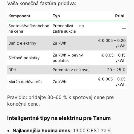
Vaša konečná faktúra pridáva:
Komponent
Typ
Pribl.
Spotová/veľkoobchod
Premenlivá — na
—
ná cena
zajtra aukcia
€ 0.005 – 0.20
Daň z elektriny
Za kWh
/kWh
Za kWh + pevný
€ 0.05 – 0.15
Sieťové poplatky
poplatok
/kWh
DPH
Percento z celkovej
20 – 25 %
€ 0.005 – 0.05
Marža dodávateľa
Za kWh
/kWh
Pravidlo: pridajte 30–60 % k spotovej cene pre
konečnú cenu.
Inteligentné tipy na elektrinu pre Tanum
Najlacnejšia hodina dnes:
13:00 CEST za €