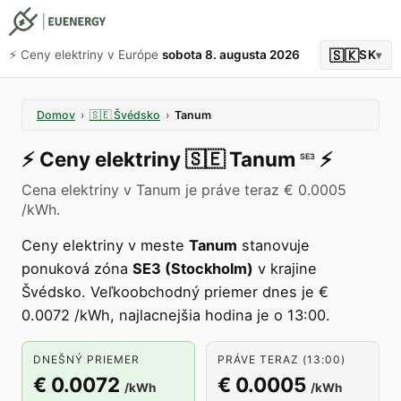
🇸🇰
⚡️ Ceny elektriny v Európe
sobota 8. augusta 2026
SK
▾
Domov
›
🇸🇪
Švédsko
›
Tanum
⚡️
Ceny elektriny
🇸🇪
Tanum
⚡️
SE3
Cena elektriny v Tanum je práve teraz € 0.0005
/kWh.
Ceny elektriny v meste
Tanum
stanovuje
ponuková zóna
SE3 (Stockholm)
v krajine
Švédsko. Veľkoobchodný priemer dnes je €
0.0072 /kWh, najlacnejšia hodina je o 13:00.
DNEŠNÝ PRIEMER
PRÁVE TERAZ (13:00)
€ 0.0072
€ 0.0005
/kWh
/kWh