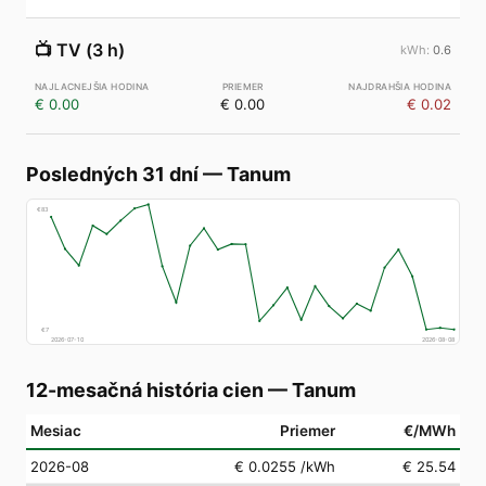
📺
TV (3 h)
0.6
€ 0.00
€ 0.00
€ 0.02
Posledných 31 dní
—
Tanum
€
83
€
7
2026-07-10
2026-08-08
12-mesačná história cien
—
Tanum
Mesiac
Priemer
€/MWh
2026-08
€ 0.0255
/kWh
€ 25.54