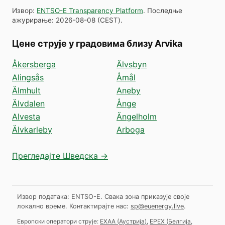
Извор
:
ENTSO-E Transparency Platform
.
Последње
ажурирање
:
2026-08-08
(
CEST
).
Цене струје у градовима близу Arvika
Åkersberga
Älvsbyn
Alingsås
Åmål
Älmhult
Aneby
Älvdalen
Ånge
Alvesta
Ängelholm
Älvkarleby
Arboga
Прегледајте Шведска →
Извор података: ENTSO-E. Свака зона приказује своје
локално време.
Контактирајте нас:
sp@euenergy.live
.
Европски оператори струје:
EXAA
(
Аустрија
)
,
EPEX
(
Белгија,