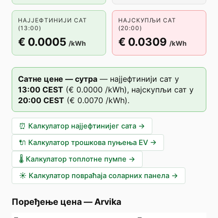
НАЈЈЕФТИНИЈИ САТ
НАЈСКУПЉИ САТ
(13:00)
(20:00)
€ 0.0005
€ 0.0309
/kWh
/kWh
Сатне цене — сутра
—
најјефтинији сат у
13
:00
CEST
(
€ 0.0000
/kWh),
најскупљи сат у
20
:00
CEST
(
€ 0.0070
/kWh).
⏰
Калкулатор најјефтинијег сата
→
🔌
Калкулатор трошкова пуњења EV
→
🌡️
Калкулатор топлотне пумпе
→
☀️
Калкулатор повраћаја соларних панела
→
Поређење цена
—
Arvika