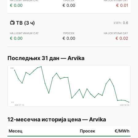
€ 0.00
€ 0.00
€ 0.01
📺
ТВ (3 ч)
0.6
€ 0.00
€ 0.00
€ 0.02
Последњих 31 дан
—
Arvika
€
83
€
4
2026-07-10
2026-08-09
12-месечна историја цена
—
Arvika
Месец
Просек
€/MWh