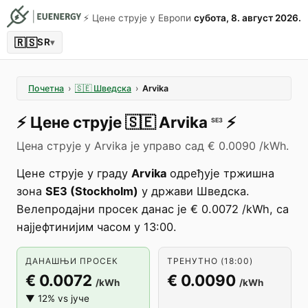
⚡️ Цене струје у Европи
субота, 8. август 2026.
🇷🇸
SR
▾
Почетна
›
🇸🇪
Шведска
›
Arvika
⚡️
Цене струје
🇸🇪
Arvika
⚡️
SE3
Цена струје у Arvika је управо сад € 0.0090 /kWh.
Цене струје у граду
Arvika
одређује тржишна
зона
SE3 (Stockholm)
у држави Шведска.
Велепродајни просек данас је € 0.0072 /kWh, са
најјефтинијим часом у 13:00.
ДАНАШЊИ ПРОСЕК
ТРЕНУТНО (18:00)
€ 0.0072
€ 0.0090
/kWh
/kWh
▼ 12% vs јуче