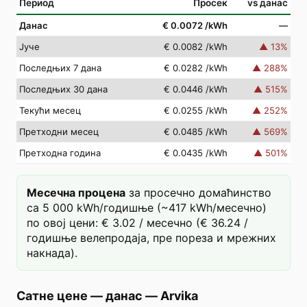
Период
Просек
vs данас
Данас
€ 0.0072
/kWh
—
Јуче
€ 0.0082
/kWh
▲
13
%
Последњих 7 дана
€ 0.0282
/kWh
▲
288
%
Последњих 30 дана
€ 0.0446
/kWh
▲
515
%
Текући месец
€ 0.0255
/kWh
▲
252
%
Претходни месец
€ 0.0485
/kWh
▲
569
%
Претходна година
€ 0.0435
/kWh
▲
501
%
Месечна процена
за просечно домаћинство
са 5 000 kWh/годишње (~417 kWh/месечно)
по овој цени: € 3.02 / месечно (€ 36.24 /
годишње велепродаја, пре пореза и мрежних
накнада).
Сатне цене — данас
—
Arvika