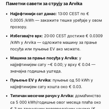
Паметни савети за струју за Arvika
Најјефтинији сат данас:
13:00 CEST по €
0.0005 /kWh — закажите тешке уређаје у овом
прозору.
Избегавајте врх:
20:00 CEST достиже € 0.0309
/kWh у Arvika — одложите машину за прање
посуђа или пуњење EV ако можете.
Машина за прање посуђа у Arvika:
у
најјефтинијем сату ~€ 0.00; у врху € 0.04 —
значајна годишња уштеда.
Пуњење EV у Arvika:
пуњење од 50 kWh у
најјефтинијем сату кошта око € 0.03.
Типичан месечни рачун у Arvika:
домаћинство
са 5 000 kWh/годишње овог месеца плаћа око
€ 3 по тренутним велепродајним ценама (€