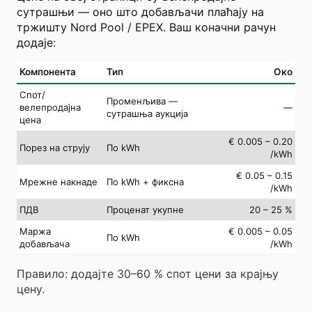
сутрашњи — оно што добављачи плаћају на
тржишту Nord Pool / EPEX. Ваш коначни рачун
додаје:
Компонента
Тип
Око
Спот/
Променљива —
велепродајна
—
сутрашња аукција
цена
€ 0.005 – 0.20
Порез на струју
По kWh
/kWh
€ 0.05 – 0.15
Мрежне накнаде
По kWh + фиксна
/kWh
ПДВ
Проценат укупне
20 – 25 %
Маржа
€ 0.005 – 0.05
По kWh
добављача
/kWh
Правило: додајте 30–60 % спот цени за крајњу
цену.