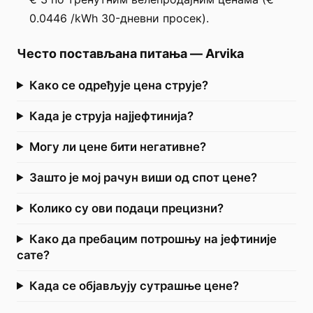
0.0446 /kWh 30-дневни просек).
Често постављана питања
—
Arvika
Како се одређује цена струје?
Када је струја најјефтинија?
Могу ли цене бити негативне?
Зашто је мој рачун виши од спот цене?
Колико су ови подаци прецизни?
Како да пребацим потрошњу на јефтиније
сате?
Када се објављују сутрашње цене?