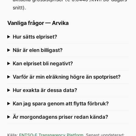
snitt).
Vanliga frågor
—
Arvika
Hur sätts elpriset?
När är elen billigast?
Kan elpriset bli negativt?
Varför är min elräkning högre än spotpriset?
Hur exakta är dessa data?
Kan jag spara genom att flytta förbruk?
Är morgondagens priser redan kända?
Källa
:
ENTSO-E Transparency Platform
.
Senast uppdaterad
: