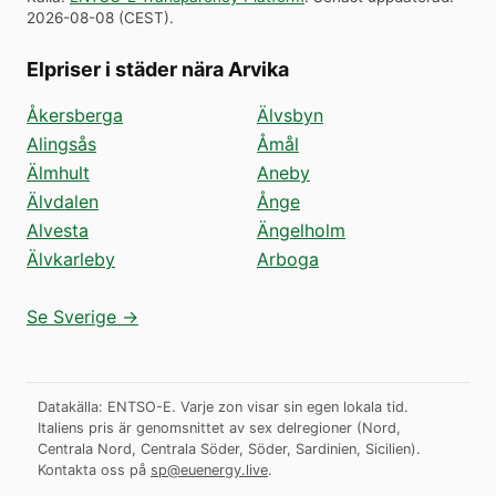
2026-08-08
(
CEST
).
Elpriser i städer nära Arvika
Åkersberga
Älvsbyn
Alingsås
Åmål
Älmhult
Aneby
Älvdalen
Ånge
Alvesta
Ängelholm
Älvkarleby
Arboga
Se Sverige →
Datakälla: ENTSO-E. Varje zon visar sin egen lokala tid.
Italiens pris är genomsnittet av sex delregioner (Nord,
Centrala Nord, Centrala Söder, Söder, Sardinien, Sicilien).
Kontakta oss på
sp@euenergy.live
.