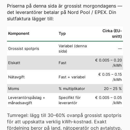
Priserna på denna sida är grossist morgondagens —
det leverantörer betalar på Nord Pool / EPEX. Din
slutfaktura lägger till:
Cirka (EU-
Komponent
Typ
snitt)
Variabel (denna
Grossist spotpris
—
sida)
€ 0.005 – 0.20
Elskatt
Fast
/kWh
€ 0.05 – 0.15
Nätavgift
Fast + variabel
/kWh
Moms
% multiplikator
20 – 25 %
Leverantörspåslag +
Specifikt för
€ 0.005 – 0.05
månadsavgift
leverantör
/kWh
Tumregel: lägg till 30–60% ovanpå grossist spotpris
för att uppskatta verklig kWh-kostnad. Exakt
fördelning beror på land, nätoperatör och avtalstyp.