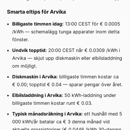
Smarta eltips för Arvika
Billigaste timmen idag:
13:00 CEST för € 0.0005
/kWh — schemalägg tunga apparater inom detta
fönster.
Undvik topptid:
20:00 CEST når € 0.0309 /kWh i
Arvika — skjut upp diskmaskin eller elbilsladdning
om möjligt.
Diskmaskin i Arvika:
billigaste timmen kostar ca
€ 0.00; topptid € 0.04 — sparar pengar över året.
Elbilsladdning i Arvika:
50 kWh-laddning under
billigaste timmen kostar runt € 0.03.
Typisk månadsräkning i Arvika:
ett hushåll med 5
000 kWh/år betalar ca € 3 denna månad vid
aktuella grossistpriser (€ 0.0446 /kWh 30-dagars