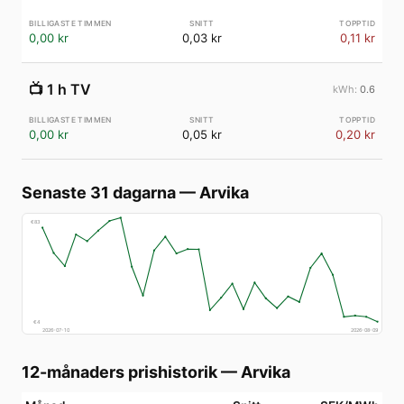
0,00 kr
0,03 kr
0,11 kr
📺
1 h TV
0.6
0,00 kr
0,05 kr
0,20 kr
Senaste 31 dagarna
—
Arvika
€
83
€
4
2026-07-10
2026-08-09
12-månaders prishistorik
—
Arvika