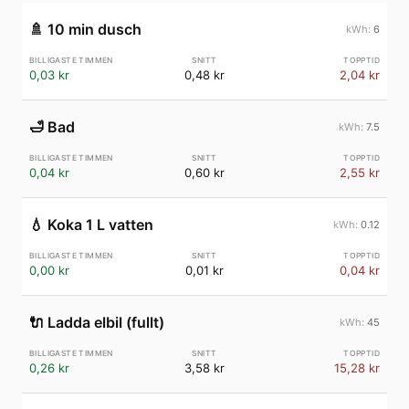
🚿
10 min dusch
6
0,03 kr
0,48 kr
2,04 kr
🛁
Bad
7.5
0,04 kr
0,60 kr
2,55 kr
💧
Koka 1 L vatten
0.12
0,00 kr
0,01 kr
0,04 kr
🔌
Ladda elbil (fullt)
45
0,26 kr
3,58 kr
15,28 kr