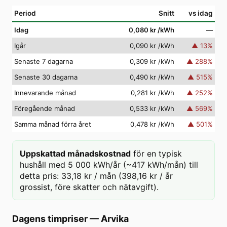
Period
Snitt
vs idag
Idag
0,080 kr
/kWh
—
Igår
0,090 kr
/kWh
▲
13
%
Senaste 7 dagarna
0,309 kr
/kWh
▲
288
%
Senaste 30 dagarna
0,490 kr
/kWh
▲
515
%
Innevarande månad
0,281 kr
/kWh
▲
252
%
Föregående månad
0,533 kr
/kWh
▲
569
%
Samma månad förra året
0,478 kr
/kWh
▲
501
%
Uppskattad månadskostnad
för en typisk
hushåll med 5 000 kWh/år (~417 kWh/mån) till
detta pris: 33,18 kr / mån (398,16 kr / år
grossist, före skatter och nätavgift).
Dagens timpriser
—
Arvika