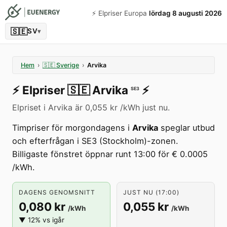
⚡️ Elpriser Europa
lördag 8 augusti 2026
🇸🇪
SV
▾
Hem
›
🇸🇪
Sverige
›
Arvika
⚡️
Elpriser
🇸🇪
Arvika
⚡️
SE3
Elpriset i Arvika är 0,055 kr /kWh just nu.
Timpriser för morgondagens i
Arvika
speglar utbud
och efterfrågan i SE3 (Stockholm)-zonen.
Billigaste fönstret öppnar runt 13:00 för € 0.0005
/kWh.
DAGENS GENOMSNITT
JUST NU (17:00)
0,080 kr
0,055 kr
/kWh
/kWh
▼ 12% vs igår