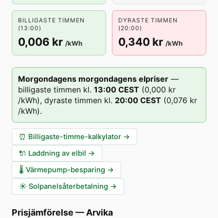
BILLIGASTE TIMMEN
DYRASTE TIMMEN
(13:00)
(20:00)
0,006 kr
0,340 kr
/kWh
/kWh
Morgondagens morgondagens elpriser
—
billigaste timmen kl.
13
:00
CEST
(
0,000 kr
/kWh),
dyraste timmen kl.
20
:00
CEST
(
0,076 kr
/kWh).
⏰
Billigaste-timme-kalkylator
→
🔌
Laddning av elbil
→
🌡️
Värmepump-besparing
→
☀️
Solpanelsåterbetalning
→
Prisjämförelse
—
Arvika