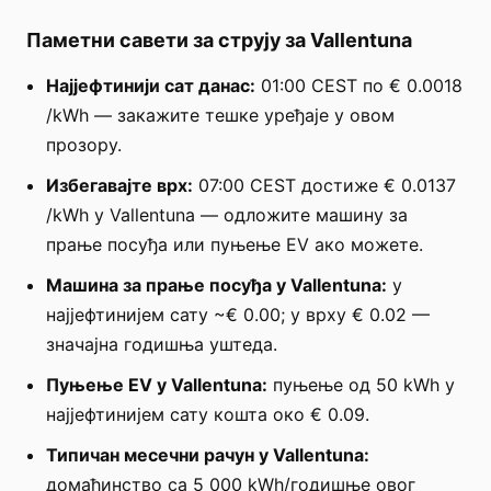
Паметни савети за струју за Vallentuna
Најјефтинији сат данас:
01:00 CEST по € 0.0018
/kWh — закажите тешке уређаје у овом
прозору.
Избегавајте врх:
07:00 CEST достиже € 0.0137
/kWh у Vallentuna — одложите машину за
прање посуђа или пуњење EV ако можете.
Машина за прање посуђа у Vallentuna:
у
најјефтинијем сату ~€ 0.00; у врху € 0.02 —
значајна годишња уштеда.
Пуњење EV у Vallentuna:
пуњење од 50 kWh у
најјефтинијем сату кошта око € 0.09.
Типичан месечни рачун у Vallentuna:
домаћинство са 5 000 kWh/годишње овог