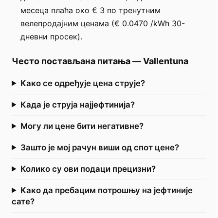
месеца плаћа око € 3 по тренутним
велепродајним ценама (€ 0.0470 /kWh 30-
дневни просек).
Често постављана питања
—
Vallentuna
Како се одређује цена струје?
Када је струја најјефтинија?
Могу ли цене бити негативне?
Зашто је мој рачун виши од спот цене?
Колико су ови подаци прецизни?
Како да пребацим потрошњу на јефтиније
сате?