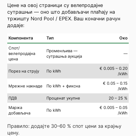
Цене на овој страници су велепродајне
сутрашњи — оно што добављачи плаћају на
тржишту Nord Pool / EPEX. Ваш коначни рачун
додаје:
Компонента
Тип
Око
Спот/
Променљива —
велепродајна
—
сутрашња аукција
цена
€ 0.005 – 0.20
Порез на струју
По kWh
/kWh
€ 0.05 – 0.15
Мрежне накнаде
По kWh + фиксна
/kWh
ПДВ
Проценат укупне
20 – 25 %
Маржа
€ 0.005 – 0.05
По kWh
добављача
/kWh
Правило: додајте 30–60 % спот цени за крајњу
цену.