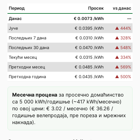
Период
Просек
vs данас
Данас
€ 0.0073
/kWh
—
Јуче
€ 0.0395
/kWh
▲
444
%
Последњих 7 дана
€ 0.0310
/kWh
▲
328
%
Последњих 30 дана
€ 0.0470
/kWh
▲
548
%
Текући месец
€ 0.0315
/kWh
▲
334
%
Претходни месец
€ 0.0485
/kWh
▲
569
%
Претходна година
€ 0.0435
/kWh
▲
500
%
Месечна процена
за просечно домаћинство
са 5 000 kWh/годишње (~417 kWh/месечно)
по овој цени: € 3.02 / месечно (€ 36.26 /
годишње велепродаја, пре пореза и мрежних
накнада).