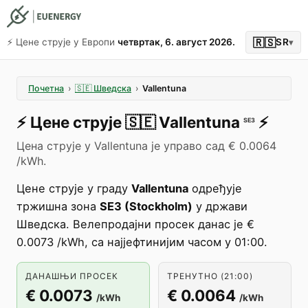
🇷🇸
⚡️ Цене струје у Европи
четвртак, 6. август 2026.
SR
▾
Почетна
›
🇸🇪
Шведска
›
Vallentuna
⚡️
Цене струје
🇸🇪
Vallentuna
⚡️
SE3
Цена струје у Vallentuna је управо сад € 0.0064
/kWh.
Цене струје у граду
Vallentuna
одређује
тржишна зона
SE3 (Stockholm)
у држави
Шведска. Велепродајни просек данас је €
0.0073 /kWh, са најјефтинијим часом у 01:00.
ДАНАШЊИ ПРОСЕК
ТРЕНУТНО (21:00)
€ 0.0073
€ 0.0064
/kWh
/kWh