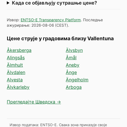
Када се објављују сутрашње цене?
Извор
:
ENTSO-E Transparency Platform
.
Последње
ажурирање
:
2026-08-06
(
CEST
).
Цене струје у градовима близу Vallentuna
Åkersberga
Älvsbyn
Alingsås
Åmål
Älmhult
Aneby
Älvdalen
Ånge
Alvesta
Ängelholm
Älvkarleby
Arboga
Прегледајте Шведска →
Извор података: ENTSO-E. Свака зона приказује своје