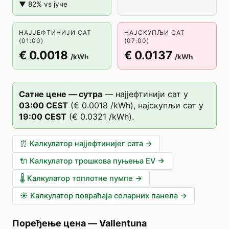
▼ 82% vs јуче
НАЈЈЕФТИНИЈИ САТ
НАЈСКУПЉИ САТ
(01:00)
(07:00)
€ 0.0018
€ 0.0137
/kWh
/kWh
Сатне цене — сутра
—
најјефтинији сат у
03
:00
CEST
(
€ 0.0018
/kWh),
најскупљи сат у
19
:00
CEST
(
€ 0.0321
/kWh).
⏰
Калкулатор најјефтинијег сата
→
🔌
Калкулатор трошкова пуњења EV
→
🌡️
Калкулатор топлотне пумпе
→
☀️
Калкулатор повраћаја соларних панела
→
Поређење цена
—
Vallentuna