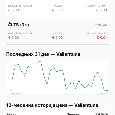
€ 0.00
€ 0.00
€ 0.00
📺
ТВ (3 ч)
0.6
€ 0.00
€ 0.00
€ 0.01
Последњих 31 дан
—
Vallentuna
€
83
€
7
2026-07-08
2026-08-07
12-месечна историја цена
—
Vallentuna
Месец
Просек
€/MWh