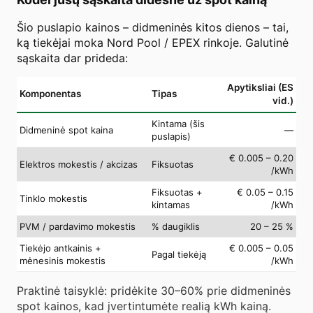
Šio puslapio kainos – didmeninės kitos dienos – tai,
ką tiekėjai moka Nord Pool / EPEX rinkoje. Galutinė
sąskaita dar prideda:
Apytiksliai (ES
Komponentas
Tipas
vid.)
Kintama (šis
Didmeninė spot kaina
—
puslapis)
€ 0.005 – 0.20
Elektros mokestis / akcizas
Fiksuotas
/kWh
Fiksuotas +
€ 0.05 – 0.15
Tinklo mokestis
kintamas
/kWh
PVM / pardavimo mokestis
% daugiklis
20 – 25 %
Tiekėjo antkainis +
€ 0.005 – 0.05
Pagal tiekėją
mėnesinis mokestis
/kWh
Praktinė taisyklė: pridėkite 30–60% prie didmeninės
spot kainos, kad įvertintumėte realią kWh kainą.