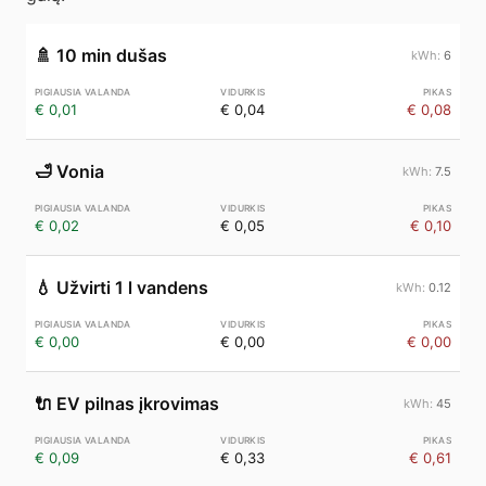
🚿
10 min dušas
6
€ 0,01
€ 0,04
€ 0,08
🛁
Vonia
7.5
€ 0,02
€ 0,05
€ 0,10
💧
Užvirti 1 l vandens
0.12
€ 0,00
€ 0,00
€ 0,00
🔌
EV pilnas įkrovimas
45
€ 0,09
€ 0,33
€ 0,61