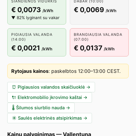
ŠIANDIENOS VIDURKIS
DABAR (10:00)
€ 0,0073
€ 0,0069
/kWh
/kWh
▼ 82% lyginant su vakar
PIGIAUSIA VALANDA
BRANGIAUSIA VALANDA
(14:00)
(07:00)
€ 0,0021
€ 0,0137
/kWh
/kWh
Rytojaus kainos
:
paskelbtos 12:00–13:00 CEST
.
⏰
Pigiausios valandos skaičiuoklė
→
🔌
Elektromobilio įkrovimo kaštai
→
🌡️
Šilumos siurblio nauda
→
☀️
Saulės elektrinės atsipirkimas
→
Kainų palyginimas
—
Vallentuna