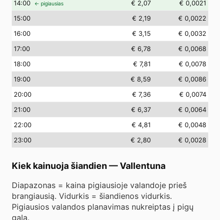
14
:00
€ 2,07
€ 0,0021
← pigiausias
15
:00
€ 2,19
€ 0,0022
16
:00
€ 3,15
€ 0,0032
17
:00
€ 6,78
€ 0,0068
18
:00
€ 7,81
€ 0,0078
19
:00
€ 8,59
€ 0,0086
20
:00
€ 7,36
€ 0,0074
21
:00
€ 6,37
€ 0,0064
22
:00
€ 4,81
€ 0,0048
23
:00
€ 2,80
€ 0,0028
Kiek kainuoja šiandien
—
Vallentuna
Diapazonas = kaina pigiausioje valandoje prieš
brangiausią. Vidurkis = šiandienos vidurkis.
Pigiausios valandos planavimas nukreiptas į pigų
galą.