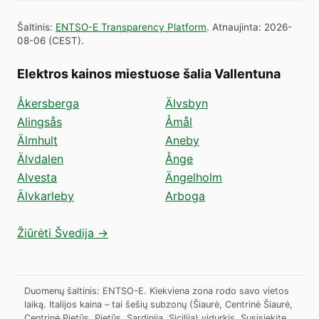
Šaltinis
:
ENTSO-E Transparency Platform
.
Atnaujinta
:
2026-
08-06
(
CEST
).
Elektros kainos miestuose šalia Vallentuna
Åkersberga
Älvsbyn
Alingsås
Åmål
Älmhult
Aneby
Älvdalen
Ånge
Alvesta
Ängelholm
Älvkarleby
Arboga
Žiūrėti Švedija →
Duomenų šaltinis: ENTSO-E. Kiekviena zona rodo savo vietos
laiką. Italijos kaina – tai šešių subzonų (Šiaurė, Centrinė Šiaurė,
Centrinė Pietūs, Pietūs, Sardinija, Sicilija) vidurkis.
Susisiekite