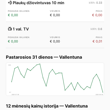
💨
Plaukų džiovintuvas 10 min
0.33
€ 0,00
€ 0,00
€ 0,00
📺
1 val. TV
0.6
€ 0,00
€ 0,00
€ 0,01
Pastarosios 31 dienos
—
Vallentuna
€
83
€
7
2026-07-08
2026-08-06
12 mėnesių kainų istorija
—
Vallentuna