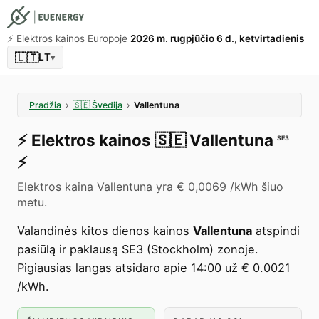
⚡️ Elektros kainos Europoje
2026 m. rugpjūčio 6 d., ketvirtadienis
🇱🇹
LT
▾
Pradžia
›
🇸🇪
Švedija
›
Vallentuna
⚡️
Elektros kainos
🇸🇪
Vallentuna
SE3
⚡️
Elektros kaina Vallentuna yra € 0,0069 /kWh šiuo
metu.
Valandinės kitos dienos kainos
Vallentuna
atspindi
pasiūlą ir paklausą SE3 (Stockholm) zonoje.
Pigiausias langas atsidaro apie 14:00 už € 0.0021
/kWh.