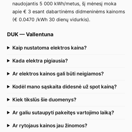
naudojantis 5 000 kWh/metus, šį mėnesį moka
apie € 3 esant dabartinėms didmeninėms kainoms
(€ 0.0470 /kWh 30 dienų vidurkis).
DUK
—
Vallentuna
Kaip nustatoma elektros kaina?
Kada elektra pigiausia?
Ar elektros kainos gali būti neigiamos?
Kodėl mano sąskaita didesnė už spot kainą?
Kiek tikslūs šie duomenys?
Ar galiu sutaupyti pakeitęs vartojimo laiką?
Ar rytojaus kainos jau žinomos?