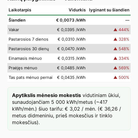
Laikotarpis
Vidurkis
lyginant su šiandien
Šiandien
€ 0,0073
/kWh
—
Vakar
€ 0,0395
/kWh
▲
444
%
Pastarosios 7 dienos
€ 0,0310
/kWh
▲
328
%
Pastarosios 30 dienų
€ 0,0470
/kWh
▲
548
%
Einamasis mėnuo
€ 0,0315
/kWh
▲
334
%
Praėjęs mėnuo
€ 0,0485
/kWh
▲
569
%
Tas pats mėnuo pernai
€ 0,0435
/kWh
▲
500
%
Apytikslis mėnesio mokestis
vidutiniam ūkiui,
sunaudojančiam 5 000 kWh/metus (~417
kWh/mėn.) šiuo tarifu: € 3,02 / mėn. (€ 36,26 /
metus didmeniniu, prieš mokesčius ir tinklo
mokesčius).