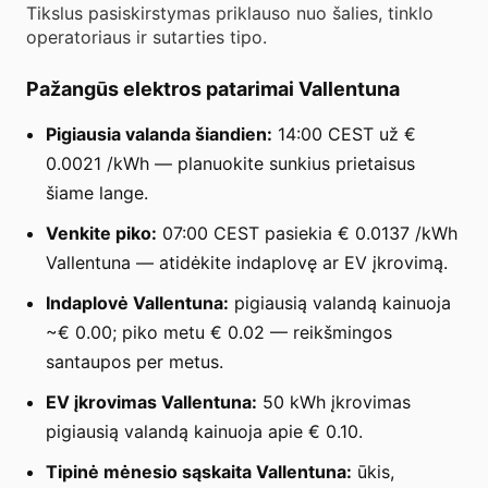
Tikslus pasiskirstymas priklauso nuo šalies, tinklo
operatoriaus ir sutarties tipo.
Pažangūs elektros patarimai Vallentuna
Pigiausia valanda šiandien:
14:00 CEST už €
0.0021 /kWh — planuokite sunkius prietaisus
šiame lange.
Venkite piko:
07:00 CEST pasiekia € 0.0137 /kWh
Vallentuna — atidėkite indaplovę ar EV įkrovimą.
Indaplovė Vallentuna:
pigiausią valandą kainuoja
~€ 0.00; piko metu € 0.02 — reikšmingos
santaupos per metus.
EV įkrovimas Vallentuna:
50 kWh įkrovimas
pigiausią valandą kainuoja apie € 0.10.
Tipinė mėnesio sąskaita Vallentuna:
ūkis,