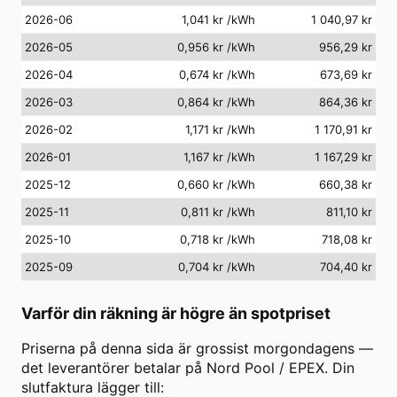
2026-06
1,041 kr
/kWh
1 040,97 kr
2026-05
0,956 kr
/kWh
956,29 kr
2026-04
0,674 kr
/kWh
673,69 kr
2026-03
0,864 kr
/kWh
864,36 kr
2026-02
1,171 kr
/kWh
1 170,91 kr
2026-01
1,167 kr
/kWh
1 167,29 kr
2025-12
0,660 kr
/kWh
660,38 kr
2025-11
0,811 kr
/kWh
811,10 kr
2025-10
0,718 kr
/kWh
718,08 kr
2025-09
0,704 kr
/kWh
704,40 kr
Varför din räkning är högre än spotpriset
Priserna på denna sida är grossist morgondagens —
det leverantörer betalar på Nord Pool / EPEX. Din
slutfaktura lägger till: