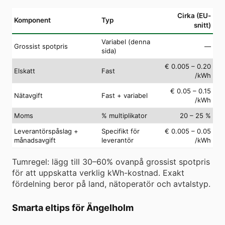
Cirka (EU-
Komponent
Typ
snitt)
Variabel (denna
Grossist spotpris
—
sida)
€ 0.005 – 0.20
Elskatt
Fast
/kWh
€ 0.05 – 0.15
Nätavgift
Fast + variabel
/kWh
Moms
% multiplikator
20 – 25 %
Leverantörspåslag +
Specifikt för
€ 0.005 – 0.05
månadsavgift
leverantör
/kWh
Tumregel: lägg till 30–60% ovanpå grossist spotpris
för att uppskatta verklig kWh-kostnad. Exakt
fördelning beror på land, nätoperatör och avtalstyp.
Smarta eltips för Ängelholm