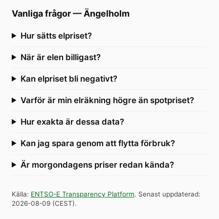
Vanliga frågor
—
Ängelholm
Hur sätts elpriset?
När är elen billigast?
Kan elpriset bli negativt?
Varför är min elräkning högre än spotpriset?
Hur exakta är dessa data?
Kan jag spara genom att flytta förbruk?
Är morgondagens priser redan kända?
Källa
:
ENTSO-E Transparency Platform
.
Senast uppdaterad
:
2026-08-09
(
CEST
).