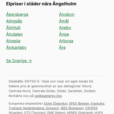
Elpriser i städer nära Ängelholm
Åkersberga
Älvsbyn
Alingsås
Åmål
Älmhult
Aneby
Älvdalen
Ånge
Alvesta
Arboga
Älvkarleby
Åre
Se Sverige →
Datakälla: ENTSO-E. Varje zon visar sin egen lokala tid.
Italiens pris är genomsnittet av sex delregioner (Nord,
Centrala Nord, Centrala Söder, Söder, Sardinien, Sicilien).
Kontakta oss på
sp@euenergy.live
.
Europeiska eloperatörer:
EXAA
(
Österrike
)
,
EPEX
(
Belgien, Frankrike,
Tyskland, Nederländerna, Schweiz
)
,
IBEX
(
Bulgarien
)
,
CROPEX
(
Kroatien
)
,
OTE
(
Tjeckien
)
,
GME
(
Italien
)
,
HENEX
(
Grekland
)
,
HUPX