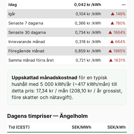
Idag
0,042 kr
/kWh
—
Igår
0,104 kr
/kWh
▲
149
%
Senaste 7 dagarna
0,366 kr
/kWh
▲
780
%
Senaste 30 dagarna
0,734 kr
/kWh
▲
1664
%
Innevarande månad
0,318 kr
/kWh
▲
664
%
Föregående månad
0,859 kr
/kWh
▲
1965
%
Samma månad förra året
0,721 kr
/kWh
▲
1631
%
Uppskattad månadskostnad
för en typisk
hushåll med 5 000 kWh/år (~417 kWh/mån) till
detta pris: 17,34 kr / mån (208,10 kr / år grossist,
före skatter och nätavgift).
Dagens timpriser
—
Ängelholm
Tid (CEST)
SEK/MWh
SEK/kWh