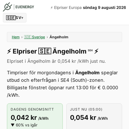
⚡️ Elpriser Europa
söndag 9 augusti 2026
🇸🇪
SV
▾
Hem
›
🇸🇪
Sverige
›
Ängelholm
⚡️
Elpriser
🇸🇪
Ängelholm
⚡️
SE4
Elpriset i Ängelholm är 0,054 kr /kWh just nu.
Timpriser för morgondagens i
Ängelholm
speglar
utbud och efterfrågan i SE4 (South)-zonen.
Billigaste fönstret öppnar runt 13:00 för € 0.0000
/kWh.
DAGENS GENOMSNITT
JUST NU (05:00)
0,042 kr
0,054 kr
/kWh
/kWh
▼ 60% vs igår