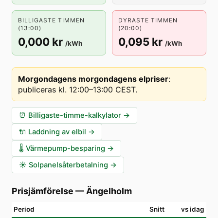
BILLIGASTE TIMMEN
DYRASTE TIMMEN
(13:00)
(20:00)
0,000 kr
0,095 kr
/kWh
/kWh
Morgondagens morgondagens elpriser
:
publiceras kl. 12:00–13:00 CEST
.
⏰
Billigaste-timme-kalkylator
→
🔌
Laddning av elbil
→
🌡️
Värmepump-besparing
→
☀️
Solpanelsåterbetalning
→
Prisjämförelse
—
Ängelholm
Period
Snitt
vs idag