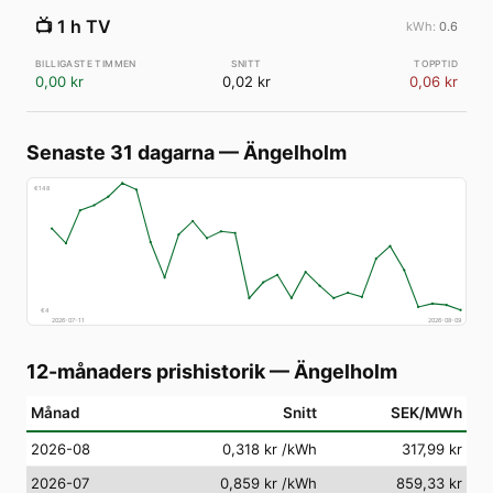
📺
1 h TV
0.6
0,00 kr
0,02 kr
0,06 kr
Senaste 31 dagarna
—
Ängelholm
€
148
€
4
2026-07-11
2026-08-09
12-månaders prishistorik
—
Ängelholm
Månad
Snitt
SEK/MWh
2026-08
0,318 kr
/kWh
317,99 kr
2026-07
0,859 kr
/kWh
859,33 kr