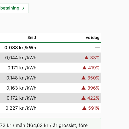
rbetalning
→
Snitt
vs idag
0,033 kr
/kWh
—
0,044 kr
/kWh
▲
33
%
0,171 kr
/kWh
▲
419
%
0,148 kr
/kWh
▲
350
%
0,163 kr
/kWh
▲
396
%
0,172 kr
/kWh
▲
422
%
0,227 kr
/kWh
▲
591
%
2 kr / mån (164,62 kr / år grossist, före