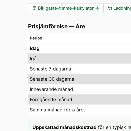
⏰
Billigaste-timme-kalkylator
→
🔌
Laddning
Prisjämförelse
—
Åre
Period
Idag
Igår
Senaste 7 dagarna
Senaste 30 dagarna
Innevarande månad
Föregående månad
Samma månad förra året
Uppskattad månadskostnad
för en typisk h