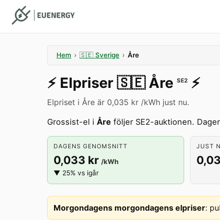
Hem
›
🇸🇪
Sverige
›
Åre
⚡️
Elpriser
🇸🇪
Åre
⚡️
SE2
Elpriset i Åre är 0,035 kr /kWh just nu.
Grossist-el i
Åre
följer SE2-auktionen. Dagens
DAGENS GENOMSNITT
JUST N
0,033 kr
0,03
/kWh
▼ 25% vs igår
Morgondagens morgondagens elpriser
:
pu