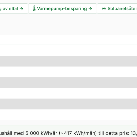
 av elbil
→
🌡️
Värmepump-besparing
→
☀️
Solpanelsåte
ushåll med 5 000 kWh/år (~417 kWh/mån) till detta pris: 13,7