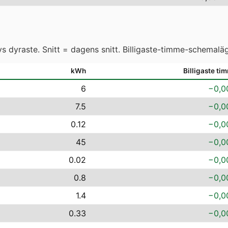
 dyraste. Snitt = dagens snitt. Billigaste-timme-schemaläg
kWh
Billigaste ti
6
−0,0
7.5
−0,0
0.12
−0,0
45
−0,0
0.02
−0,0
0.8
−0,0
1.4
−0,0
0.33
−0,0