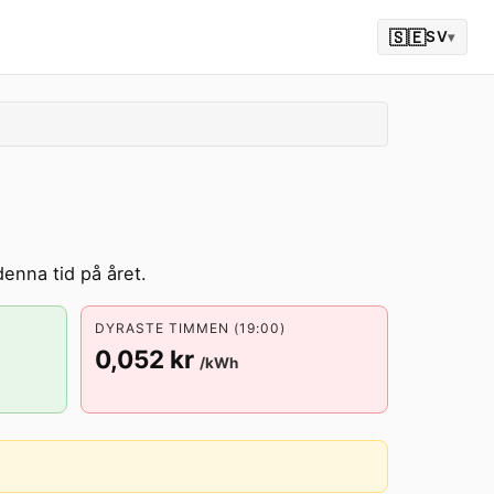
🇸🇪
SV
▾
denna tid på året.
DYRASTE TIMMEN (19:00)
0,052 kr
/kWh