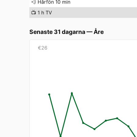
💨
Hårfön 10 min
📺
1 h TV
Senaste 31 dagarna
—
Åre
€
26