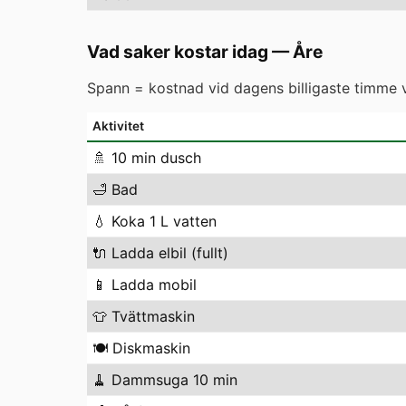
Vad saker kostar idag
—
Åre
Spann = kostnad vid dagens billigaste timme vs
Aktivitet
🚿
10 min dusch
🛁
Bad
💧
Koka 1 L vatten
🔌
Ladda elbil (fullt)
📱
Ladda mobil
👕
Tvättmaskin
🍽️
Diskmaskin
🧹
Dammsuga 10 min