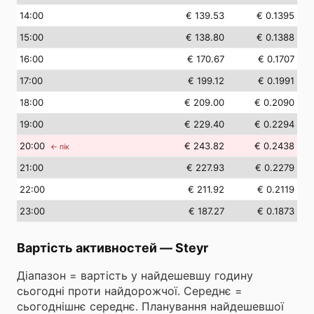
14
:00
€ 139.53
€ 0.1395
15
:00
€ 138.80
€ 0.1388
16
:00
€ 170.67
€ 0.1707
17
:00
€ 199.12
€ 0.1991
18
:00
€ 209.00
€ 0.2090
19
:00
€ 229.40
€ 0.2294
20
:00
€ 243.82
€ 0.2438
← пік
21
:00
€ 227.93
€ 0.2279
22
:00
€ 211.92
€ 0.2119
23
:00
€ 187.27
€ 0.1873
Вартість активностей
—
Steyr
Діапазон = вартість у найдешевшу годину
сьогодні проти найдорожчої. Середнє =
сьогоднішнє середнє. Планування найдешевшої