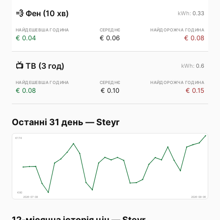
💨
Фен (10 хв)
0.33
€ 0.04
€ 0.06
€ 0.08
📺
ТВ (3 год)
0.6
€ 0.08
€ 0.10
€ 0.15
Останні 31 день
—
Steyr
€
174
€
80
2026-07-08
2026-08-06
12-місячна історія цін
—
Steyr