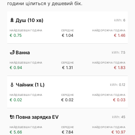
години цілиться у дешевий бік.
🚿
Душ (10 хв)
6
€ 0.75
€ 1.04
€ 1.46
🛁
Ванна
7.5
€ 0.94
€ 1.31
€ 1.83
💧
Чайник (1 L)
0.12
€ 0.02
€ 0.02
€ 0.03
🔌
Повна зарядка EV
45
€ 5.66
€ 7.84
€ 10.97