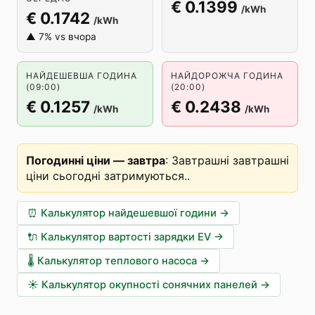
€ 0.1399
/kWh
€ 0.1742
/kWh
▲ 7% vs вчора
НАЙДЕШЕВША ГОДИНА
НАЙДОРОЖЧА ГОДИНА
(09:00)
(20:00)
€ 0.1257
€ 0.2438
/kWh
/kWh
Погодинні ціни — завтра
:
Завтрашні завтрашні
ціни сьогодні затримуються.
.
⏰
Калькулятор найдешевшої години
→
🔌
Калькулятор вартості зарядки EV
→
🌡️
Калькулятор теплового насоса
→
☀️
Калькулятор окупності сонячних панелей
→