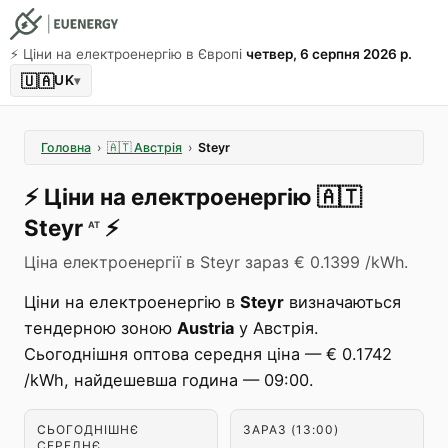
⚡️ Ціни на електроенергію в Європі
четвер, 6 серпня 2026 р.
🇺🇦
UK
▾
Головна
›
🇦🇹
Австрія
›
Steyr
⚡️
Ціни на електроенергію
🇦🇹
Steyr
⚡️
AT
Ціна електроенергії в Steyr зараз € 0.1399 /kWh.
Ціни на електроенергію в
Steyr
визначаються
тендерною зоною
Austria
у Австрія.
Сьогоднішня оптова середня ціна — € 0.1742
/kWh, найдешевша година — 09:00.
СЬОГОДНІШНЄ
ЗАРАЗ (13:00)
СЕРЕДНЄ