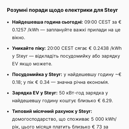
Розумні поради щодо електрики для Steyr
Найдешевша година сьогодні:
09:00 CEST за €
0.1257 /kWh — заплануйте важкі прилади на це
вікно.
Уникайте піку:
20:00 CEST сягає € 0.2438 /kWh
у Steyr — відкладіть посудомийку або зарядку
EV якщо можете.
Посудомийка у Steyr:
у найдешевшу годину ~€
0.18; у пік € 0.34 — значна річна економія.
Зарядка EV у Steyr:
50 кВт-год зарядка у
найдешевшу годину коштує близько € 6.29.
Типовий місячний рахунок у Steyr:
домогосподарство, що споживає 5 000 kWh/
рік, цього місяця платить близько € 73 за