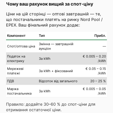
Чому ваш рахунок вищий за спот-ціну
Ціни на цій сторінці — оптові завтрашній — те,
що постачальники платять на ринку Nord Pool /
EPEX. Ваш фінальний рахунок додає:
Компонент
Тип
Прибл.
Змінна — завтрашній
Спот/оптова ціна
—
аукціон
Податок на
€ 0.005 – 0.20
За kWh
електрику
/kWh
Мережеві
€ 0.05 – 0.15
За kWh + фіксований
платежі
/kWh
ПДВ
Відсоток від загального
20 – 25 %
Маржа
€ 0.005 – 0.05
За kWh
постачальника
/kWh
Правило: додайте 30–60 % до спот-ціни для
отримання остаточної ціни.