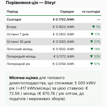
Порівняння цін
—
Steyr
Період
Середнє
vs сьогодні
Сьогодні
€ 0.1742
/kWh
—
Вчора
€ 0.1623
/kWh
▼
7
%
Останні 7 днів
€ 0.1452
/kWh
▼
17
%
Останні 30 днів
€ 0.1263
/kWh
▼
27
%
Поточний місяць
€ 0.1502
/kWh
▼
14
%
Попередній місяць
€ 0.1172
/kWh
▼
33
%
Попередній рік
€ 0.0744
/kWh
▼
57
%
Місячна оцінка
для типового
домогосподарства, що споживає 5 000 kWh/
рік (~417 kWh/місяць) за цією ставкою: €
72.56 / місяць (€ 870.78 / рік оптом, до
податків і мережевих зборів).