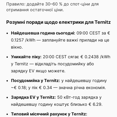
Правило: додайте 30–60 % до спот-ціни для
отримання остаточної ціни.
Розумні поради щодо електрики для Ternitz
Найдешевша година сьогодні:
09:00 CEST за €
0.1257 /kWh — заплануйте важкі прилади на це
вікно.
Уникайте піку:
20:00 CEST сягає € 0.2438 /kWh
у Ternitz — відкладіть посудомийку або
зарядку EV якщо можете.
Посудомийка у Ternitz:
у найдешевшу годину
~€ 0.18; у пік € 0.34 — значна річна економія.
Зарядка EV у Ternitz:
50 кВт-год зарядка у
найдешевшу годину коштує близько € 6.29.
Типовий місячний рахунок у Ternitz: