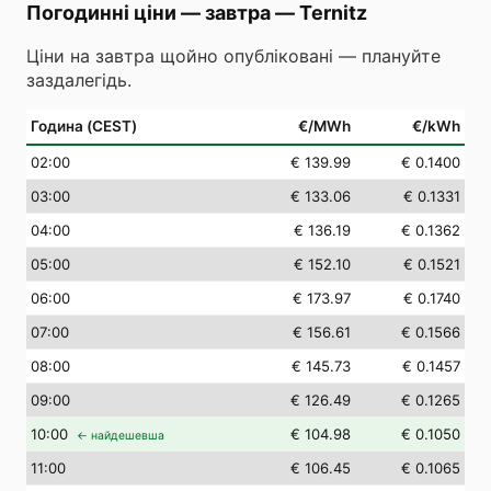
Погодинні ціни — завтра
—
Ternitz
Ціни на завтра щойно опубліковані — плануйте
заздалегідь.
Година (CEST)
€/MWh
€/kWh
02
:00
€ 139.99
€ 0.1400
03
:00
€ 133.06
€ 0.1331
04
:00
€ 136.19
€ 0.1362
05
:00
€ 152.10
€ 0.1521
06
:00
€ 173.97
€ 0.1740
07
:00
€ 156.61
€ 0.1566
08
:00
€ 145.73
€ 0.1457
09
:00
€ 126.49
€ 0.1265
10
:00
€ 104.98
€ 0.1050
← найдешевша
11
:00
€ 106.45
€ 0.1065