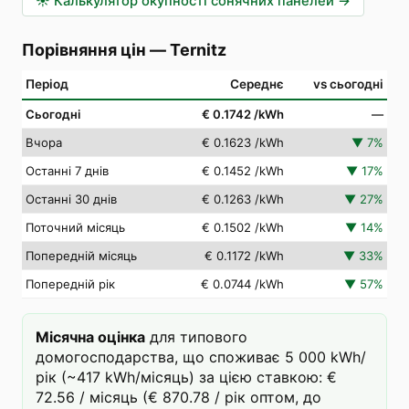
☀️
Калькулятор окупності сонячних панелей
→
Порівняння цін
—
Ternitz
Період
Середнє
vs сьогодні
Сьогодні
€ 0.1742
/kWh
—
Вчора
€ 0.1623
/kWh
▼
7
%
Останні 7 днів
€ 0.1452
/kWh
▼
17
%
Останні 30 днів
€ 0.1263
/kWh
▼
27
%
Поточний місяць
€ 0.1502
/kWh
▼
14
%
Попередній місяць
€ 0.1172
/kWh
▼
33
%
Попередній рік
€ 0.0744
/kWh
▼
57
%
Місячна оцінка
для типового
домогосподарства, що споживає 5 000 kWh/
рік (~417 kWh/місяць) за цією ставкою: €
72.56 / місяць (€ 870.78 / рік оптом, до