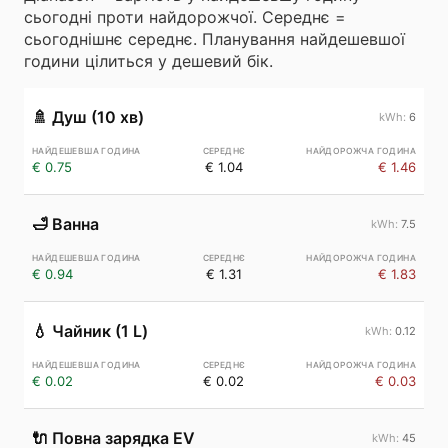
сьогодні проти найдорожчої. Середнє =
сьогоднішнє середнє. Планування найдешевшої
години цілиться у дешевий бік.
🚿
Душ (10 хв)
6
€ 0.75
€ 1.04
€ 1.46
🛁
Ванна
7.5
€ 0.94
€ 1.31
€ 1.83
💧
Чайник (1 L)
0.12
€ 0.02
€ 0.02
€ 0.03
🔌
Повна зарядка EV
45