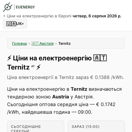
⚡️ Ціни на електроенергію в Європі
четвер, 6 серпня 2026 р.
🇺🇦
UK
▾
Головна
›
🇦🇹
Австрія
›
Ternitz
⚡️
Ціни на електроенергію
🇦🇹
Ternitz
⚡️
AT
Ціна електроенергії в Ternitz зараз € 0.1388 /kWh.
Ціни на електроенергію в
Ternitz
визначаються
тендерною зоною
Austria
у Австрія.
Сьогоднішня оптова середня ціна — € 0.1742
/kWh, найдешевша година — 09:00.
СЬОГОДНІШНЄ
ЗАРАЗ (15:00)
СЕРЕДНЄ