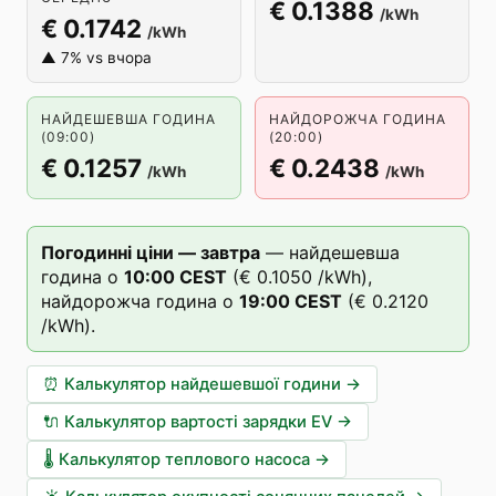
€ 0.1388
/kWh
€ 0.1742
/kWh
▲ 7% vs вчора
НАЙДЕШЕВША ГОДИНА
НАЙДОРОЖЧА ГОДИНА
(09:00)
(20:00)
€ 0.1257
€ 0.2438
/kWh
/kWh
Погодинні ціни — завтра
—
найдешевша
година о
10
:00
CEST
(
€ 0.1050
/kWh),
найдорожча година о
19
:00
CEST
(
€ 0.2120
/kWh).
⏰
Калькулятор найдешевшої години
→
🔌
Калькулятор вартості зарядки EV
→
🌡️
Калькулятор теплового насоса
→