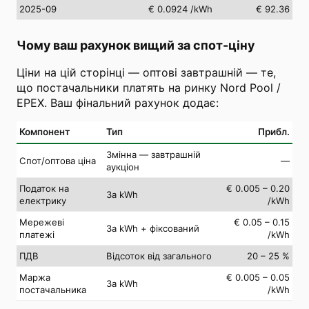
2025-09
€ 0.0924
/kWh
€ 92.36
Чому ваш рахунок вищий за спот-ціну
Ціни на цій сторінці — оптові завтрашній — те,
що постачальники платять на ринку Nord Pool /
EPEX. Ваш фінальний рахунок додає:
Компонент
Тип
Прибл.
Змінна — завтрашній
Спот/оптова ціна
—
аукціон
Податок на
€ 0.005 – 0.20
За kWh
електрику
/kWh
Мережеві
€ 0.05 – 0.15
За kWh + фіксований
платежі
/kWh
ПДВ
Відсоток від загального
20 – 25 %
Маржа
€ 0.005 – 0.05
За kWh
постачальника
/kWh