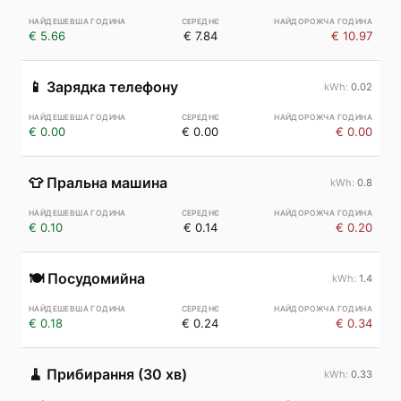
€ 5.66
€ 7.84
€ 10.97
📱
Зарядка телефону
0.02
€ 0.00
€ 0.00
€ 0.00
👕
Пральна машина
0.8
€ 0.10
€ 0.14
€ 0.20
🍽️
Посудомийна
1.4
€ 0.18
€ 0.24
€ 0.34
🧹
Прибирання (30 хв)
0.33