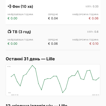
💨
Фен (10 хв)
0.33
€ 0.00
€ 0.04
€ 0.06
📺
ТВ (3 год)
0.6
€ 0.00
€ 0.06
€ 0.10
Останні 31 день
—
Lille
€
153
€
50
2026-07-09
2026-08-07
12-місячна історія цін
—
Lille