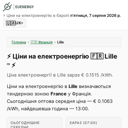
⚡️ Ціни на електроенергію в Європі
пʼятниця, 7 серпня 2026 р.
🇺🇦
UK
▾
Головна
›
🇫🇷
Франція
›
Lille
⚡️
Ціни на електроенергію
🇫🇷
Lille
⚡️
FR
Ціна електроенергії в Lille зараз € 0.1515 /kWh.
Ціни на електроенергію в
Lille
визначаються
тендерною зоною
France
у Франція.
Сьогоднішня оптова середня ціна — € 0.1063
/kWh, найдешевша година — 13:00.
СЬОГОДНІШНЄ
ЗАРАЗ (07:00)
СЕРЕДНЄ