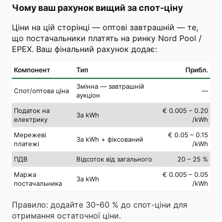
Чому ваш рахунок вищий за спот-ціну
Ціни на цій сторінці — оптові завтрашній — те,
що постачальники платять на ринку Nord Pool /
EPEX. Ваш фінальний рахунок додає:
Компонент
Тип
Прибл.
Змінна — завтрашній
Спот/оптова ціна
—
аукціон
Податок на
€ 0.005 – 0.20
За kWh
електрику
/kWh
Мережеві
€ 0.05 – 0.15
За kWh + фіксований
платежі
/kWh
ПДВ
Відсоток від загального
20 – 25 %
Маржа
€ 0.005 – 0.05
За kWh
постачальника
/kWh
Правило: додайте 30–60 % до спот-ціни для
отримання остаточної ціни.