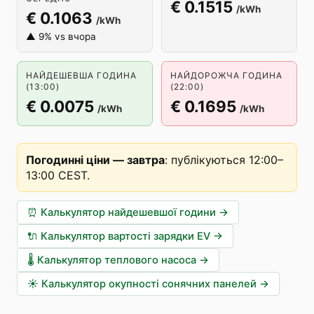
€ 0.1515
/kWh
€ 0.1063
/kWh
▲ 9% vs вчора
НАЙДЕШЕВША ГОДИНА
НАЙДОРОЖЧА ГОДИНА
(13:00)
(22:00)
€ 0.0075
€ 0.1695
/kWh
/kWh
Погодинні ціни — завтра
:
публікуються 12:00–
13:00 CEST
.
⏰
Калькулятор найдешевшої години
→
🔌
Калькулятор вартості зарядки EV
→
🌡️
Калькулятор теплового насоса
→
☀️
Калькулятор окупності сонячних панелей
→