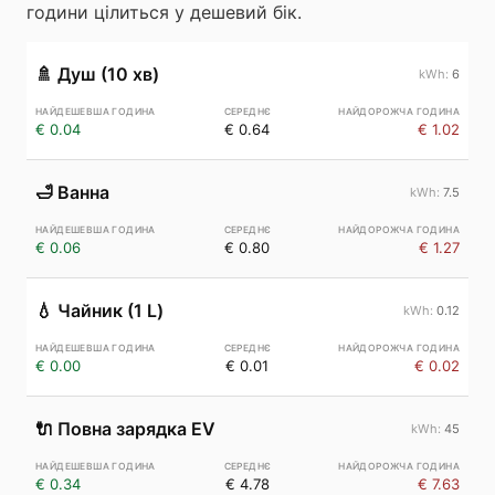
години цілиться у дешевий бік.
🚿
Душ (10 хв)
6
€ 0.04
€ 0.64
€ 1.02
🛁
Ванна
7.5
€ 0.06
€ 0.80
€ 1.27
💧
Чайник (1 L)
0.12
€ 0.00
€ 0.01
€ 0.02
🔌
Повна зарядка EV
45
€ 0.34
€ 4.78
€ 7.63