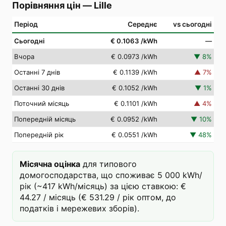
Порівняння цін
—
Lille
Період
Середнє
vs сьогодні
Сьогодні
€ 0.1063
/kWh
—
Вчора
€ 0.0973
/kWh
▼
8
%
Останні 7 днів
€ 0.1139
/kWh
▲
7
%
Останні 30 днів
€ 0.1052
/kWh
▼
1
%
Поточний місяць
€ 0.1101
/kWh
▲
4
%
Попередній місяць
€ 0.0952
/kWh
▼
10
%
Попередній рік
€ 0.0551
/kWh
▼
48
%
Місячна оцінка
для типового
домогосподарства, що споживає 5 000 kWh/
рік (~417 kWh/місяць) за цією ставкою: €
44.27 / місяць (€ 531.29 / рік оптом, до
податків і мережевих зборів).