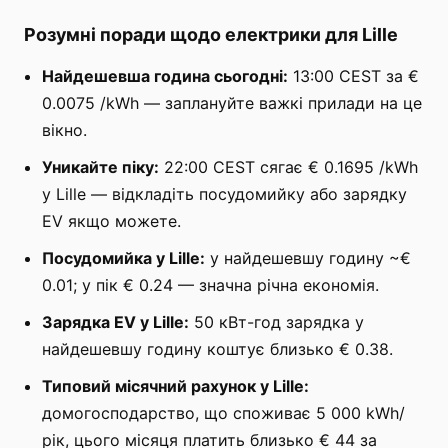
Розумні поради щодо електрики для Lille
Найдешевша година сьогодні:
13:00 CEST за €
0.0075 /kWh — заплануйте важкі прилади на це
вікно.
Уникайте піку:
22:00 CEST сягає € 0.1695 /kWh
у Lille — відкладіть посудомийку або зарядку
EV якщо можете.
Посудомийка у Lille:
у найдешевшу годину ~€
0.01; у пік € 0.24 — значна річна економія.
Зарядка EV у Lille:
50 кВт-год зарядка у
найдешевшу годину коштує близько € 0.38.
Типовий місячний рахунок у Lille:
домогосподарство, що споживає 5 000 kWh/
рік, цього місяця платить близько € 44 за