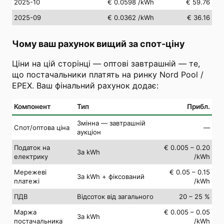
2025-10
€ 0.0598
/kWh
€ 59.76
2025-09
€ 0.0362
/kWh
€ 36.16
Чому ваш рахунок вищий за спот-ціну
Ціни на цій сторінці — оптові завтрашній — те,
що постачальники платять на ринку Nord Pool /
EPEX. Ваш фінальний рахунок додає:
Компонент
Тип
Прибл.
Змінна — завтрашній
Спот/оптова ціна
—
аукціон
Податок на
€ 0.005 – 0.20
За kWh
електрику
/kWh
Мережеві
€ 0.05 – 0.15
За kWh + фіксований
платежі
/kWh
ПДВ
Відсоток від загального
20 – 25 %
Маржа
€ 0.005 – 0.05
За kWh
постачальника
/kWh