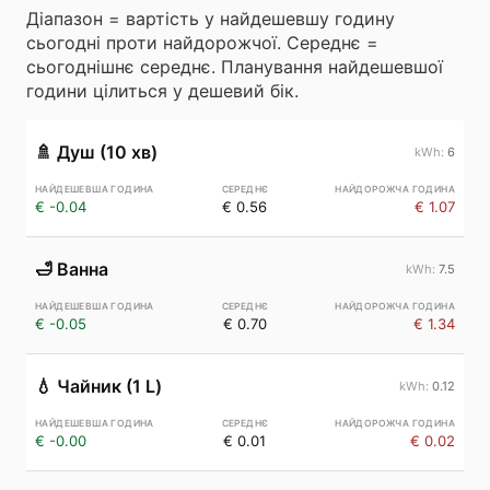
Діапазон = вартість у найдешевшу годину
сьогодні проти найдорожчої. Середнє =
сьогоднішнє середнє. Планування найдешевшої
години цілиться у дешевий бік.
🚿
Душ (10 хв)
6
€ -0.04
€ 0.56
€ 1.07
🛁
Ванна
7.5
€ -0.05
€ 0.70
€ 1.34
💧
Чайник (1 L)
0.12
€ -0.00
€ 0.01
€ 0.02