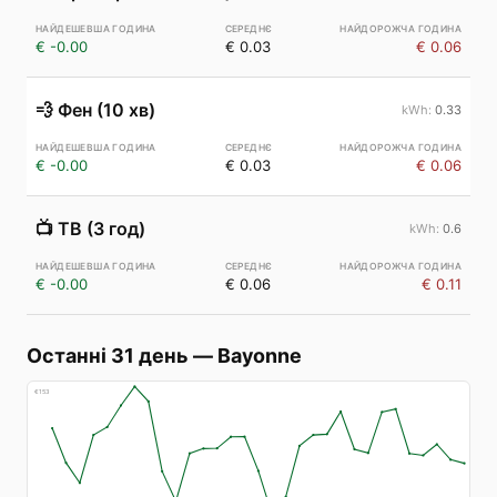
€ -0.00
€ 0.03
€ 0.06
💨
Фен (10 хв)
0.33
€ -0.00
€ 0.03
€ 0.06
📺
ТВ (3 год)
0.6
€ -0.00
€ 0.06
€ 0.11
Останні 31 день
—
Bayonne
€
153