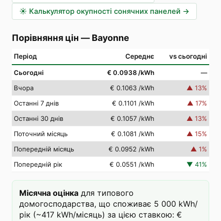
☀️
Калькулятор окупності сонячних панелей
→
Порівняння цін
—
Bayonne
Період
Середнє
vs сьогодні
Сьогодні
€ 0.0938
/kWh
—
Вчора
€ 0.1063
/kWh
▲
13
%
Останні 7 днів
€ 0.1101
/kWh
▲
17
%
Останні 30 днів
€ 0.1057
/kWh
▲
13
%
Поточний місяць
€ 0.1081
/kWh
▲
15
%
Попередній місяць
€ 0.0952
/kWh
▲
1
%
Попередній рік
€ 0.0551
/kWh
▼
41
%
Місячна оцінка
для типового
домогосподарства, що споживає 5 000 kWh/
рік (~417 kWh/місяць) за цією ставкою: €