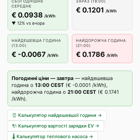
СЬОГОДНІШНЄ
ЗАРАЗ (18:00)
СЕРЕДНЄ
€ 0.1201
/kWh
€ 0.0938
/kWh
▼ 12% vs вчора
НАЙДЕШЕВША ГОДИНА
НАЙДОРОЖЧА ГОДИНА
(13:00)
(21:00)
€ -0.0067
€ 0.1786
/kWh
/kWh
Погодинні ціни — завтра
—
найдешевша
година о
13
:00
CEST
(
€ -0.0001
/kWh),
найдорожча година о
21
:00
CEST
(
€ 0.1741
/kWh).
⏰
Калькулятор найдешевшої години
→
🔌
Калькулятор вартості зарядки EV
→
🌡️
Калькулятор теплового насоса
→