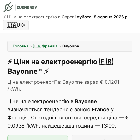
⚡️ Ціни на електроенергію в Європі
субота, 8 серпня 2026 р.
🇺🇦
UK
▾
Головна
›
🇫🇷
Франція
›
Bayonne
⚡️
Ціни на електроенергію
🇫🇷
Bayonne
⚡️
FR
Ціна електроенергії в Bayonne зараз € 0.1201
/kWh.
Ціни на електроенергію в
Bayonne
визначаються тендерною зоною
France
у
Франція. Сьогоднішня оптова середня ціна — €
0.0938 /kWh, найдешевша година — 13:00.