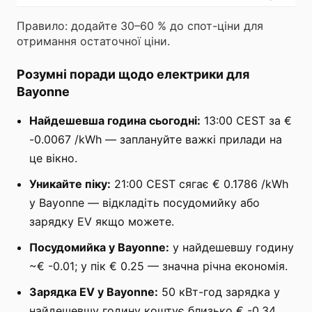
Правило: додайте 30–60 % до спот-ціни для
отримання остаточної ціни.
Розумні поради щодо електрики для
Bayonne
Найдешевша година сьогодні:
13:00 CEST за €
-0.0067 /kWh — заплануйте важкі прилади на
це вікно.
Уникайте піку:
21:00 CEST сягає € 0.1786 /kWh
у Bayonne — відкладіть посудомийку або
зарядку EV якщо можете.
Посудомийка у Bayonne:
у найдешевшу годину
~€ -0.01; у пік € 0.25 — значна річна економія.
Зарядка EV у Bayonne:
50 кВт-год зарядка у
найдешевшу годину коштує близько € -0.34.