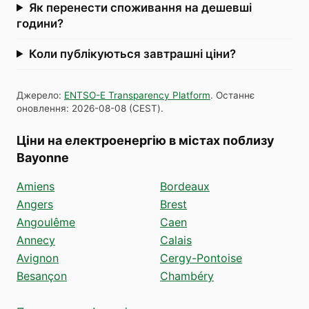
Як перенести споживання на дешевші
години?
Коли публікуються завтрашні ціни?
Джерело
:
ENTSO-E Transparency Platform
.
Останнє
оновлення
:
2026-08-08
(
CEST
).
Ціни на електроенергію в містах поблизу
Bayonne
Amiens
Bordeaux
Angers
Brest
Angoulême
Caen
Annecy
Calais
Avignon
Cergy-Pontoise
Besançon
Chambéry