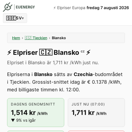
⚡️ Elpriser Europa
fredag 7 augusti 2026
🇸🇪
SV
▾
Hem
›
🇨🇿
Tjeckien
›
Blansko
⚡️
Elpriser
🇨🇿
Blansko
⚡️
CZ
Elpriset i Blansko är 1,711 kr /kWh just nu.
Elpriserna i
Blansko
sätts av
Czechia
-budområdet
i Tjeckien. Grossist-snittet idag är € 0.1378 /kWh,
med billigaste timmen kl. 12:00.
DAGENS GENOMSNITT
JUST NU (07:00)
1,514 kr
1,711 kr
/kWh
/kWh
▼ 9% vs igår