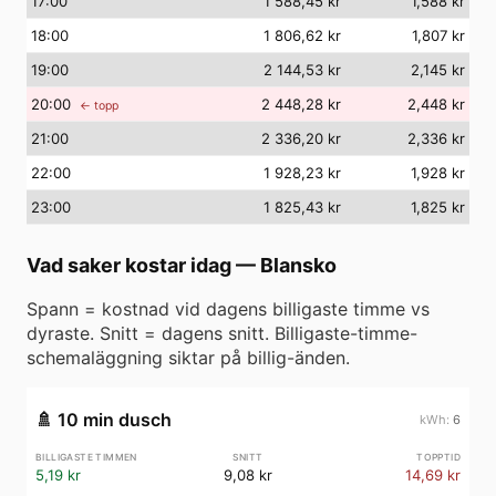
17
:00
1 588,45 kr
1,588 kr
18
:00
1 806,62 kr
1,807 kr
19
:00
2 144,53 kr
2,145 kr
20
:00
2 448,28 kr
2,448 kr
← topp
21
:00
2 336,20 kr
2,336 kr
22
:00
1 928,23 kr
1,928 kr
23
:00
1 825,43 kr
1,825 kr
Vad saker kostar idag
—
Blansko
Spann = kostnad vid dagens billigaste timme vs
dyraste. Snitt = dagens snitt. Billigaste-timme-
schemaläggning siktar på billig-änden.
🚿
10 min dusch
6
5,19 kr
9,08 kr
14,69 kr