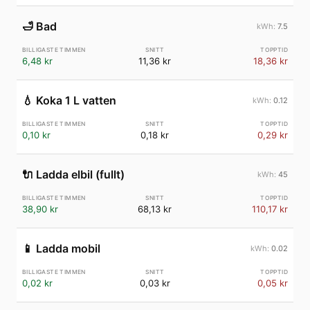
🛁
Bad
7.5
6,48 kr
11,36 kr
18,36 kr
💧
Koka 1 L vatten
0.12
0,10 kr
0,18 kr
0,29 kr
🔌
Ladda elbil (fullt)
45
38,90 kr
68,13 kr
110,17 kr
📱
Ladda mobil
0.02
0,02 kr
0,03 kr
0,05 kr