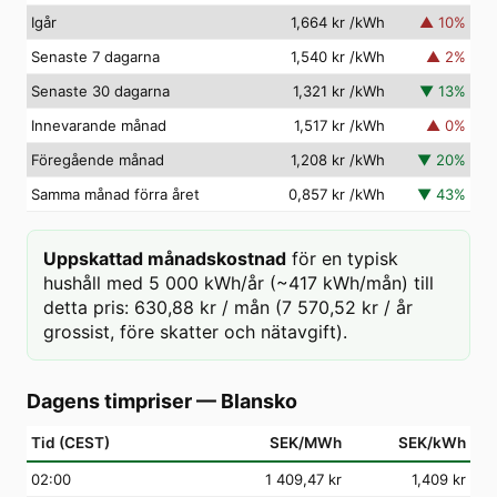
Igår
1,664 kr
/kWh
▲
10
%
Senaste 7 dagarna
1,540 kr
/kWh
▲
2
%
Senaste 30 dagarna
1,321 kr
/kWh
▼
13
%
Innevarande månad
1,517 kr
/kWh
▲
0
%
Föregående månad
1,208 kr
/kWh
▼
20
%
Samma månad förra året
0,857 kr
/kWh
▼
43
%
Uppskattad månadskostnad
för en typisk
hushåll med 5 000 kWh/år (~417 kWh/mån) till
detta pris: 630,88 kr / mån (7 570,52 kr / år
grossist, före skatter och nätavgift).
Dagens timpriser
—
Blansko
Tid (CEST)
SEK/MWh
SEK/kWh
02
:00
1 409,47 kr
1,409 kr