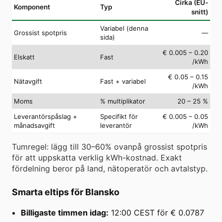
Cirka (EU-
Komponent
Typ
snitt)
Variabel (denna
Grossist spotpris
—
sida)
€ 0.005 – 0.20
Elskatt
Fast
/kWh
€ 0.05 – 0.15
Nätavgift
Fast + variabel
/kWh
Moms
% multiplikator
20 – 25 %
Leverantörspåslag +
Specifikt för
€ 0.005 – 0.05
månadsavgift
leverantör
/kWh
Tumregel: lägg till 30–60% ovanpå grossist spotpris
för att uppskatta verklig kWh-kostnad. Exakt
fördelning beror på land, nätoperatör och avtalstyp.
Smarta eltips för Blansko
Billigaste timmen idag:
12:00 CEST för € 0.0787