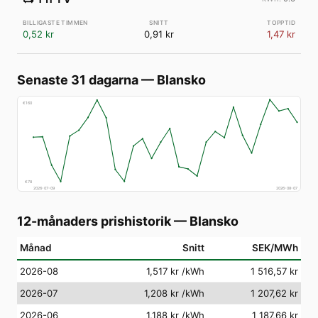
0,52 kr
0,91 kr
1,47 kr
Senaste 31 dagarna
—
Blansko
€
160
€
78
2026-07-09
2026-08-07
12-månaders prishistorik
—
Blansko
Månad
Snitt
SEK/MWh
2026-08
1,517 kr
/kWh
1 516,57 kr
2026-07
1,208 kr
/kWh
1 207,62 kr
2026-06
1,188 kr
/kWh
1 187,66 kr