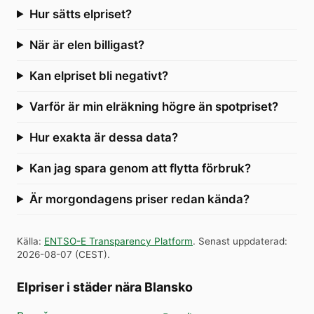
Hur sätts elpriset?
När är elen billigast?
Kan elpriset bli negativt?
Varför är min elräkning högre än spotpriset?
Hur exakta är dessa data?
Kan jag spara genom att flytta förbruk?
Är morgondagens priser redan kända?
Källa
:
ENTSO-E Transparency Platform
.
Senast uppdaterad
:
2026-08-07
(
CEST
).
Elpriser i städer nära Blansko