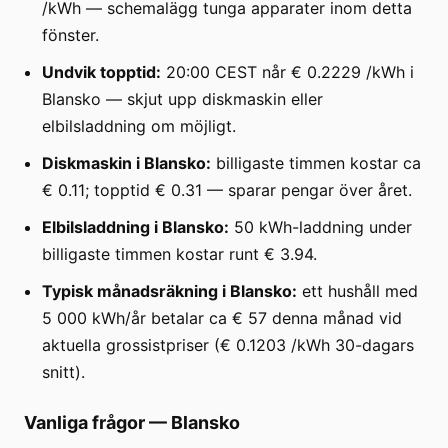
/kWh — schemalägg tunga apparater inom detta
fönster.
Undvik topptid:
20:00 CEST når € 0.2229 /kWh i
Blansko — skjut upp diskmaskin eller
elbilsladdning om möjligt.
Diskmaskin i Blansko:
billigaste timmen kostar ca
€ 0.11; topptid € 0.31 — sparar pengar över året.
Elbilsladdning i Blansko:
50 kWh-laddning under
billigaste timmen kostar runt € 3.94.
Typisk månadsräkning i Blansko:
ett hushåll med
5 000 kWh/år betalar ca € 57 denna månad vid
aktuella grossistpriser (€ 0.1203 /kWh 30-dagars
snitt).
Vanliga frågor
—
Blansko