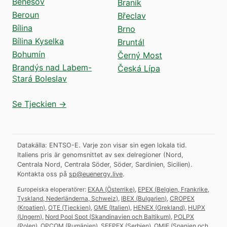
Benešov
Braník
Beroun
Břeclav
Bílina
Brno
Bílina Kyselka
Bruntál
Bohumín
Černý Most
Brandýs nad Labem-
Česká Lípa
Stará Boleslav
Se Tjeckien →
Datakälla: ENTSO-E. Varje zon visar sin egen lokala tid.
Italiens pris är genomsnittet av sex delregioner (Nord,
Centrala Nord, Centrala Söder, Söder, Sardinien, Sicilien).
Kontakta oss på
sp@euenergy.live
.
Europeiska eloperatörer:
EXAA
(
Österrike
)
,
EPEX
(
Belgien, Frankrike,
Tyskland, Nederländerna, Schweiz
)
,
IBEX
(
Bulgarien
)
,
CROPEX
(
Kroatien
)
,
OTE
(
Tjeckien
)
,
GME
(
Italien
)
,
HENEX
(
Grekland
)
,
HUPX
(
Ungern
)
,
Nord Pool Spot
(
Skandinavien och Baltikum
)
,
POLPX
(
Polen
)
,
OPCOM
(
Rumänien
)
,
SEEPEX
(
Serbien
)
,
OMIE
(
Spanien och