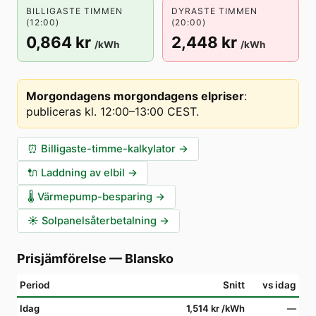
BILLIGASTE TIMMEN
DYRASTE TIMMEN
(12:00)
(20:00)
0,864 kr
2,448 kr
/kWh
/kWh
Morgondagens morgondagens elpriser
:
publiceras kl. 12:00–13:00 CEST
.
⏰
Billigaste-timme-kalkylator
→
🔌
Laddning av elbil
→
🌡️
Värmepump-besparing
→
☀️
Solpanelsåterbetalning
→
Prisjämförelse
—
Blansko
Period
Snitt
vs idag
Idag
1,514 kr
/kWh
—