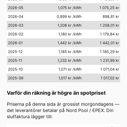
2026-05
1,075 kr
/kWh
1 075,25 kr
2026-04
0,899 kr
/kWh
898,81 kr
2026-03
1,208 kr
/kWh
1 208,01 kr
2026-02
1,180 kr
/kWh
1 179,84 kr
2026-01
1,442 kr
/kWh
1 442,01 kr
2025-12
1,185 kr
/kWh
1 185,29 kr
2025-11
1,232 kr
/kWh
1 231,99 kr
2025-10
1,071 kr
/kWh
1 071,04 kr
2025-09
1,017 kr
/kWh
1 017,02 kr
Varför din räkning är högre än spotpriset
Priserna på denna sida är grossist morgondagens —
det leverantörer betalar på Nord Pool / EPEX. Din
slutfaktura lägger till: