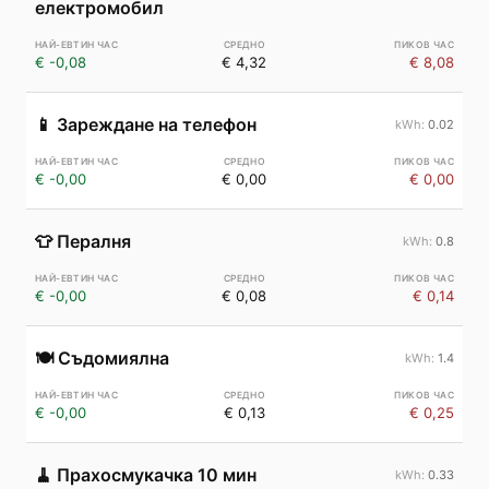
електромобил
€ -0,08
€ 4,32
€ 8,08
📱
Зареждане на телефон
0.02
€ -0,00
€ 0,00
€ 0,00
👕
Пералня
0.8
€ -0,00
€ 0,08
€ 0,14
🍽️
Съдомиялна
1.4
€ -0,00
€ 0,13
€ 0,25
🧹
Прахосмукачка 10 мин
0.33