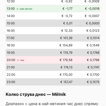
12
:00
€ -0,92
€ -0,0009
13
:00
€ -1,77
€ -0,0018
← най-евтин
14
:00
€ -0,72
€ -0,0007
15
:00
€ 0,01
€ 0,0000
16
:00
€ 12,33
€ 0,0123
17
:00
€ 101,39
€ 0,1014
18
:00
€ 154,89
€ 0,1549
19
:00
€ 174,79
€ 0,1748
20
:00
€ 179,58
€ 0,1796
← пик
21
:00
€ 174,13
€ 0,1741
22
:00
€ 170,00
€ 0,1700
23
:00
€ 157,47
€ 0,1575
Колко струва днес
—
Mělník
Диапазон = цена в най-евтиния час днес спрямо