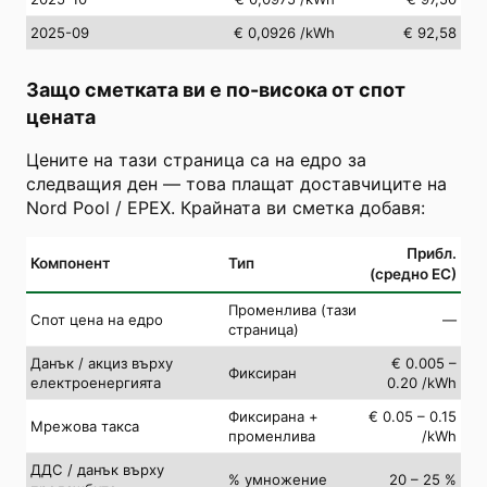
2025-09
€ 0,0926
/kWh
€ 92,58
Защо сметката ви е по-висока от спот
цената
Цените на тази страница са на едро за
следващия ден — това плащат доставчиците на
Nord Pool / EPEX. Крайната ви сметка добавя:
Прибл.
Компонент
Тип
(средно ЕС)
Променлива (тази
Спот цена на едро
—
страница)
Данък / акциз върху
€ 0.005 –
Фиксиран
електроенергията
0.20 /kWh
Фиксирана +
€ 0.05 – 0.15
Мрежова такса
променлива
/kWh
ДДС / данък върху
% умножение
20 – 25 %