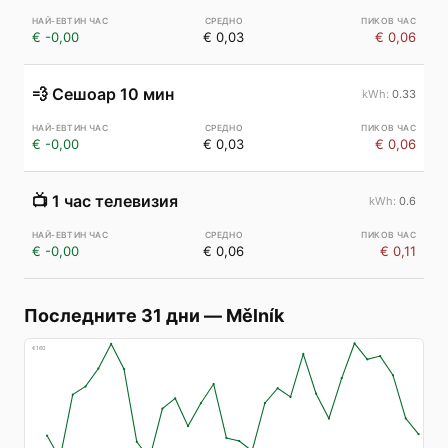
€ -0,00
€ 0,03
€ 0,06
💨
Сешоар 10 мин
0.33
€ -0,00
€ 0,03
€ 0,06
📺
1 час телевизия
0.6
€ -0,00
€ 0,06
€ 0,11
Последните 31 дни
—
Mělník
€
160