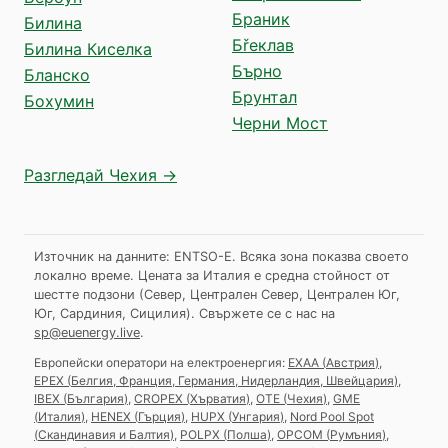
Браник
Билина
Бřеклав
Билина Киселка
Бърно
Бланско
Брунтал
Бохумин
Черни Мост
Разгледай Чехия →
Източник на данните: ENTSO-E. Всяка зона показва своето
локално време. Цената за Италия е средна стойност от
шестте подзони (Север, Централен Север, Централен Юг,
Юг, Сардиния, Сицилия).
Свържете се с нас на
sp@euenergy.live
.
Европейски оператори на електроенергия:
EXAA
(
Австрия
)
,
EPEX
(
Белгия, Франция, Германия, Нидерландия, Швейцария
)
,
IBEX
(
България
)
,
CROPEX
(
Хърватия
)
,
OTE
(
Чехия
)
,
GME
(
Италия
)
,
HENEX
(
Гърция
)
,
HUPX
(
Унгария
)
,
Nord Pool Spot
(
Скандинавия и Балтия
)
,
POLPX
(
Полша
)
,
OPCOM
(
Румъния
)
,