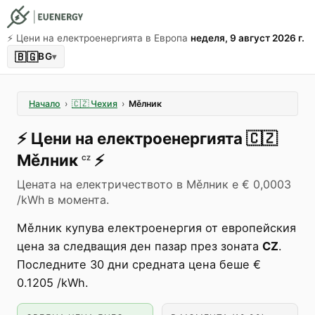
⚡️ Цени на електроенергията в Европа
неделя, 9 август 2026 г.
🇧🇬
BG
▾
Начало
›
🇨🇿
Чехия
›
Мěлник
⚡️
Цени на електроенергията
🇨🇿
Мěлник
⚡️
CZ
Цената на електричеството в Мěлник е € 0,0003
/kWh в момента.
Мěлник купува електроенергия от европейския
цена за следващия ден пазар през зоната
CZ
.
Последните 30 дни средната цена беше €
0.1205 /kWh.