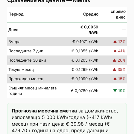
Сравнение на цените
—
Mělník
спрямо
Период
Средно
днес
€ 0,0959
Днес
—
/kWh
Вчера
€ 0,1071
/kWh
▲
12
%
Последните 7 дни
€ 0,1355
/kWh
▲
41
%
Последните 30 дни
€ 0,1205
/kWh
▲
26
%
Текущ месец
€ 0,1299
/kWh
▲
35
%
Предходен месец
€ 0,1099
/kWh
▲
15
%
Същият месец миналата
€ 0,0780
/kWh
▼
19
%
година
Прогнозна месечна сметка
за домакинство,
използващо 5 000 kWh/година (~417 kWh/
месец) при тази цена: € 39,98 / месец (€
479,70 / година на едро, преди данъци и