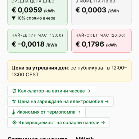
СРЕДНА ЦЕНА ДНЕС
В МОМЕНТА (10:00)
€ 0,0959
€ 0,0003
/kWh
/kWh
▼ 10% спрямо вчера
НАЙ-ЕВТИН ЧАС (13:00)
НАЙ-СКЪП ЧАС (20:00)
€ -0,0018
€ 0,1796
/kWh
/kWh
Цени за утрешния ден
:
се публикуват в 12:00–
13:00 CEST
.
⏰
Калкулатор на евтини часове
→
🔌
Цена на зареждане на електромобил
→
🌡️
Икономия от термопомпа
→
☀️
Възвръщаемост на соларни панели
→