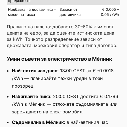
продажбите
Надбавка на доставчика +
Зависи от
€ 0.005 –
месечна такса
доставчика
0.05 /kWh
Правило на палеца: добавете 30–60% към спот
цената на едро, за да оцените истинската цена
за kWh. Точното разпределение зависи от
държавата, мрежовия оператор и типа договор.
Умни съвети за електричество в Мěлник
Най-евтин час днес:
13:00 CEST за € -0.0018
/kWh — планирайте тежки уреди в този
прозорец.
Избягвайте пика:
20:00 CEST достига € 0.1796
/kWh в Мěлник — отложете съдомиялната или
зареждането на електромобил.
Съдомиялна в Мěлник:
в най-евтиния час