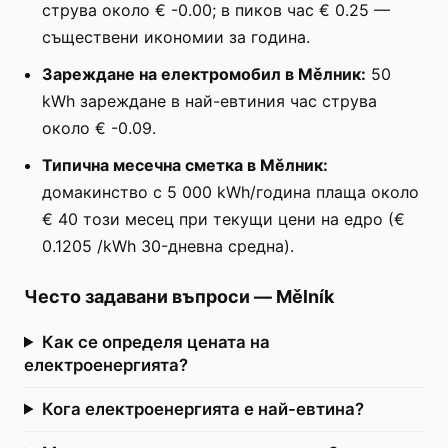
струва около € -0.00; в пиков час € 0.25 —
съществени икономии за година.
Зареждане на електромобил в Мěлник:
50
kWh зареждане в най-евтиния час струва
около € -0.09.
Типична месечна сметка в Мěлник:
домакинство с 5 000 kWh/година плаща около
€ 40 този месец при текущи цени на едро (€
0.1205 /kWh 30-дневна средна).
Често задавани въпроси
—
Mělník
Как се определя цената на
електроенергията?
Кога електроенергията е най-евтина?