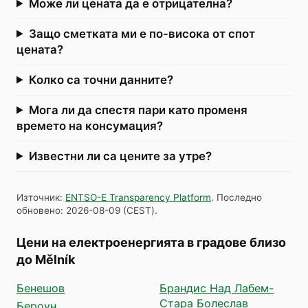
Може ли цената да е отрицателна?
Защо сметката ми е по-висока от спот
цената?
Колко са точни данните?
Мога ли да спестя пари като променя
времето на консумация?
Известни ли са цените за утре?
Източник
:
ENTSO-E Transparency Platform
.
Последно
обновено
:
2026-08-09
(
CEST
).
Цени на електроенергията в градове близо
до Mělník
Бенешов
Брандис Над Лабем-
Стара Болеслав
Бероун