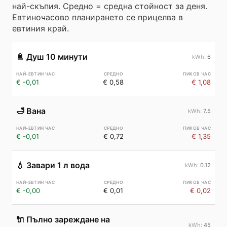
най-скъпия. Средно = средна стойност за деня.
Евтиночасово планирането се прицелва в
евтиния край.
🚿
Душ 10 минути
6
€ -0,01
€ 0,58
€ 1,08
🛁
Вана
7.5
€ -0,01
€ 0,72
€ 1,35
💧
Завари 1 л вода
0.12
€ -0,00
€ 0,01
€ 0,02
🔌
Пълно зареждане на
45